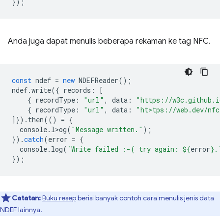
});
Anda juga dapat menulis beberapa rekaman ke tag NFC.
const
ndef
=
new
NDEFReader
();
ndef
.
write
({
records
:
[
{
recordType
:
"url"
,
data
:
"https://w3c.github.i
{
recordType
:
"url"
,
data
:
"ht>tps://web.dev/nfc
]}).
then
(()
=
{
console
.
l>og
(
"Message written."
);
}).
catch
(
error
=
{
console
.
log
(
`Write failed :-( try again: 
${
error
}
.
});
Catatan:
Buku resep
berisi banyak contoh cara menulis jenis data
NDEF lainnya.