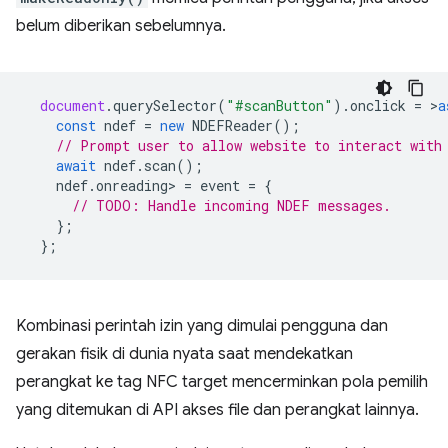
belum diberikan sebelumnya.
document
.
querySelector
(
"#scanButton"
).
onclick
=
>
a
const
ndef
=
new
NDEFReader
();
// Prompt user to allow website to interact with
await
ndef
.
scan
();
ndef
.
onreading
>
=
event
=
{
// TODO: Handle incoming NDEF messages.
};
};
Kombinasi perintah izin yang dimulai pengguna dan
gerakan fisik di dunia nyata saat mendekatkan
perangkat ke tag NFC target mencerminkan pola pemilih
yang ditemukan di API akses file dan perangkat lainnya.