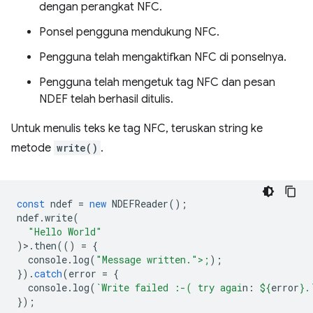
dengan perangkat NFC.
Ponsel pengguna mendukung NFC.
Pengguna telah mengaktifkan NFC di ponselnya.
Pengguna telah mengetuk tag NFC dan pesan
NDEF telah berhasil ditulis.
Untuk menulis teks ke tag NFC, teruskan string ke
metode
write()
.
const
ndef
=
new
NDEFReader
();
ndef
.
write
(
"Hello World"
)>.
then
(()
=
{
console
.
log
(
"Message written.">;
);
}).
catch
(
error
=
{
console
.
log
(
`Write failed :-( try agai
n: 
${
error
}
.
});