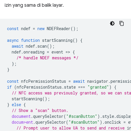
izin yang sama di balik layar.
const
ndef
=
new
NDEFReader
();
async
function
startScanning
()
{
await
ndef
.
scan
();
ndef
.
onreading
=
event
=
>
{
/* handle NDEF messages */
};
}
const
nfcPermissionStatus
=
await
navigator
.
permissi
if
(
nfcPermissionStatus
.
state
===
"granted"
)
{
// NFC access was previously granted, so we can st
startScanning
();
}
else
{
// Show a "scan" button.
document
.
querySelector
(
"#scanButton"
).
style
.
displa
docum>ent
.
querySelector
(
"#scanButton"
).
onclick
=
e
// Prompt user to allow UA to send and receive 