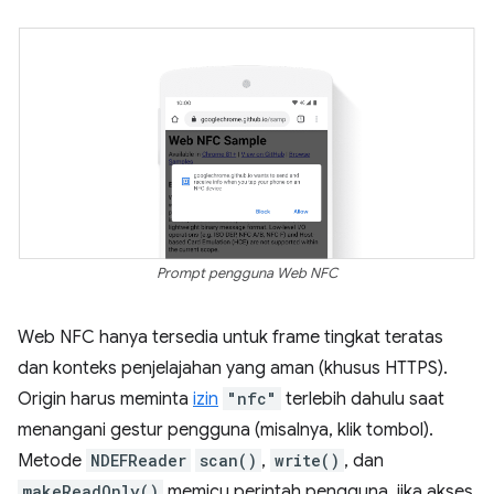
Prompt pengguna Web NFC
Web NFC hanya tersedia untuk frame tingkat teratas
dan konteks penjelajahan yang aman (khusus HTTPS).
Origin harus meminta
izin
"nfc"
terlebih dahulu saat
menangani gestur pengguna (misalnya, klik tombol).
Metode
NDEFReader
scan()
,
write()
, dan
makeReadOnly()
memicu perintah pengguna, jika akses