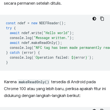
secara permanen setelah ditulis.
const
ndef
=
new
NDEFReader
();
try
{
await
ndef
.
write
(
"Hello world"
);
console
.
log
(
"Message written."
);
await
ndef
.
makeReadOnly
();
console
.
log
(
"NFC tag has been made permanently rea
}
catch
(
error
)
{
console
.
log
(
`Op
eration failed: 
${
error
}
`
);
}
Karena
makeReadOnly()
tersedia di Android pada
Chrome 100 atau yang lebih baru, periksa apakah fitur ini
didukung dengan langkah-langkah berikut: