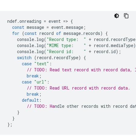
ndef
.
onreading
=
event
=
>
{
const
message
=
event
.
message
;
for
(
const
record
of
message
.
records
)
{
console
.
log
(
"Record type:  "
+
record
.
recordType
console
.
log
(
"MIME type:    "
+
record
.
mediaType
)
console
.
log
(
"Record id:    "
+
record
.
id
);
switch
(
record
.
recordType
)
{
case
"text"
:
// TODO: Read text record with record data, 
break
;
case
"url"
:
// TODO: Read URL record with record data.
break
;
default
:
// TODO: Ha
}
}
};