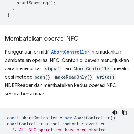
startScanning
();
};
}
Membatalkan operasi NFC
Penggunaan primitif
AbortController
memudahkan
pembatalan operasi NFC. Contoh di bawah menunjukkan
cara meneruskan
signal
dari
AbortController
melalui
opsi metode
scan()
,
makeReadOnly()
,
write()
NDEFReader dan membatalkan kedua operasi NFC
secara bersamaan.
const
abortController
=
new
AbortController
();
abortController
.
signal
.
onabort
=
event
=
>
{
// All NFC operations have been aborted.