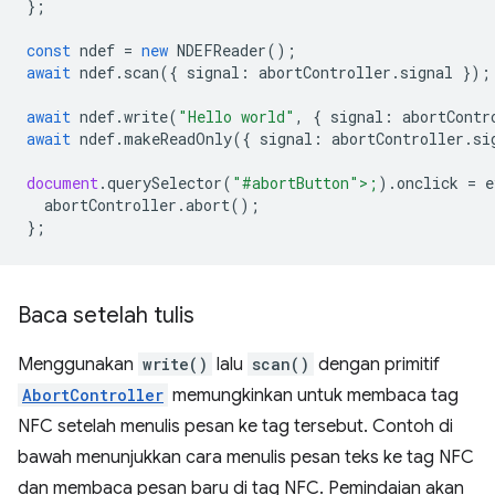
};
const
ndef
=
new
NDEFReader
();
await
ndef
.
scan
({
signal
:
abortController
.
signal
});
await
ndef
.
write
(
"Hello world"
,
{
signal
:
abortContr
await
ndef
.
makeReadOnly
({
signal
:
abortController
.
si
document
.
querySelector
(
"#abortButton">;
).
onclick
=
e
abortCon
troller
.
abort
();
};
Baca setelah tulis
Menggunakan
write()
lalu
scan()
dengan primitif
AbortController
memungkinkan untuk membaca tag
NFC setelah menulis pesan ke tag tersebut. Contoh di
bawah menunjukkan cara menulis pesan teks ke tag NFC
dan membaca pesan baru di tag NFC. Pemindaian akan