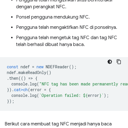
Pengguna telah mengizinkan situs berinteraksi
dengan perangkat NFC.
Ponsel pengguna mendukung NFC.
Pengguna telah mengaktifkan NFC di ponselnya.
Pengguna telah mengetuk tag NFC dan tag NFC
telah berhasil dibuat hanya baca.
const
ndef
=
new
NDEFReader
();
ndef
.
makeReadOnly
()
.
then
(()
=
>
{
console
.
log
(
"NFC tag has been made permanently rea
}).
cat>ch
(
error
=
{
console
.
log
(
`Operation failed: 
${
erro
r
}
`
);
});
Berikut cara membuat tag NFC menjadi hanya baca