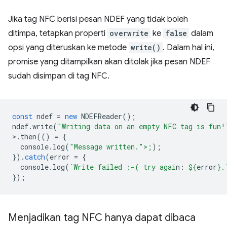
Jika tag NFC berisi pesan NDEF yang tidak boleh
ditimpa, tetapkan properti
overwrite
ke
false
dalam
opsi yang diteruskan ke metode
write()
. Dalam hal ini,
promise yang ditampilkan akan ditolak jika pesan NDEF
sudah disimpan di tag NFC.
const
ndef
=
new
NDEFReader
();
ndef
.
write
(
"Writing data on an empty NFC tag is fun!
>
.
then
(()
=
{
console
.
log
(
"Message written.">;
);
}).
catch
(
error
=
{
console
.
log
(
`Write failed :-( try agai
n: 
${
error
}
.
});
Menjadikan tag NFC hanya dapat dibaca