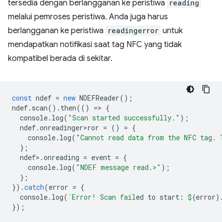
tersedia dengan berlangganan ke peristiwa
reading
melalui pemroses peristiwa. Anda juga harus
berlangganan ke peristiwa
readingerror
untuk
mendapatkan notifikasi saat tag NFC yang tidak
kompatibel berada di sekitar.
const
ndef
=
new
NDEFReader
();
ndef
.
scan
().
then
(()
=
>
{
console
.
log
(
"Scan started successfully."
);
ndef
.
onreadinger>ror
=
()
=
{
console
.
log
(
"Cannot read data from the NFC tag. 
};
ndef
>
.
onreading
=
event
=
{
console
.
log
(
"NDEF message read.>"
);
};
}).
catch
(
error
=
{
console
.
log
(
`Error! Scan fail
ed to start: 
${
error
}
});