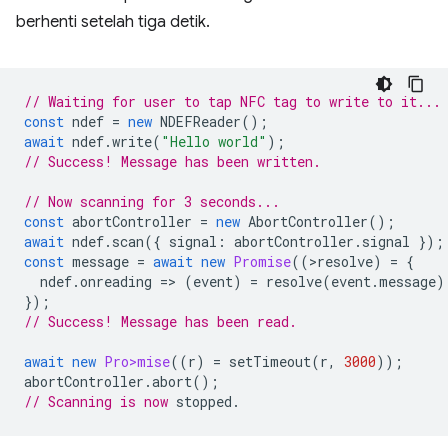
berhenti setelah tiga detik.
// Waiting for user to tap NFC tag to write to it...
const
ndef
=
new
NDEFReader
();
await
ndef
.
write
(
"Hello world"
);
// Success! Message has been written.
// Now scanning for 3 seconds...
const
abortController
=
new
AbortController
();
await
ndef
.
scan
({
signal
:
abortController
.
signal
});
const
message
=
await
new
Promise
((
>
resolve
)
=
{
ndef
.
onreading
=
>
(
event
)
=
resolve
(
event
.
message
)
});
// Success! Message has been read.
await
new
Pro>mise
((
r
)
=
setTimeout
(
r
,
3000
));
abortController
.
abort
();
// Scanning is now