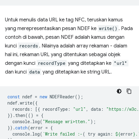
Untuk menulis data URL ke tag NFC, teruskan kamus
yang merepresentasikan pesan NDEF ke
write()
. Pada
contoh di bawah, pesan NDEF adalah kamus dengan
kunci
records
. Nilainya adalah array rekaman - dalam
hal ini, rekaman URL yang ditentukan sebagai objek
dengan kunci
recordType
yang ditetapkan ke
"url"
dan kunci
data
yang ditetapkan ke string URL.
const
ndef
=
new
NDEFReader
();
ndef
.
write
({
records
:
[{
recordType
:
"url"
,
data
:
"https://w3c.
}).
then
(()
=
{
console
.
log
(
"Message wri>tten."
);
}).
catch
(
error
=
{
console
.
log
(
`Write failed :-
( try again: 
${
error
}
.