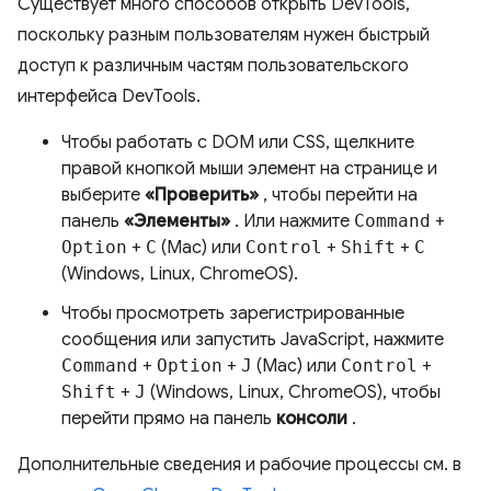
Существует много способов открыть DevTools,
поскольку разным пользователям нужен быстрый
доступ к различным частям пользовательского
интерфейса DevTools.
Чтобы работать с DOM или CSS, щелкните
правой кнопкой мыши элемент на странице и
выберите
«Проверить»
, чтобы перейти на
панель
«Элементы»
. Или нажмите
Command
+
Option
+
C
(Mac) или
Control
+
Shift
+
C
(Windows, Linux, ChromeOS).
Чтобы просмотреть зарегистрированные
сообщения или запустить JavaScript, нажмите
Command
+
Option
+
J
(Mac) или
Control
+
Shift
+
J
(Windows, Linux, ChromeOS), чтобы
перейти прямо на панель
консоли
.
Дополнительные сведения и рабочие процессы см. в