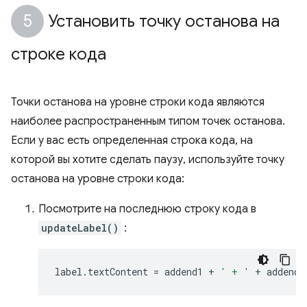
Установить точку останова на
строке кода
Точки останова на уровне строки кода являются
наиболее распространенным типом точек останова.
Если у вас есть определенная строка кода, на
которой вы хотите сделать паузу, используйте точку
останова на уровне строки кода:
Посмотрите на последнюю строку кода в
updateLabel()
:
label
.
textContent
=
addend1
+
' + '
+
addend2