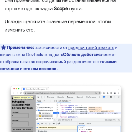
они применимы. Когда вы не останавливаетесь на
строке кода, вкладка
Scope
пуста.
Дважды щелкните значение переменной, чтобы
изменить его.
Примечание:
в зависимости от
предпочтений в макете
и
ширины окна DevTools вкладка
«Область действия»
может
отображаться как сворачиваемый раздел вместе с
точками
останова
и
стеком вызовов
.