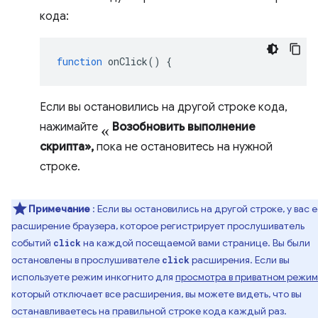
кода:
function
onClick
()
{
Если вы остановились на другой строке кода,
«
нажимайте
Возобновить выполнение
скрипта»,
пока не остановитесь на нужной
строке.
Примечание
: Если вы остановились на другой строке, у вас е
расширение браузера, которое регистрирует прослушиватель
событий
на каждой посещаемой вами странице. Вы были
click
остановлены в прослушивателе
расширения. Если вы
click
используете режим инкогнито для
просмотра в приватном режи
который отключает все расширения, вы можете видеть, что вы
останавливаетесь на правильной строке кода каждый раз.