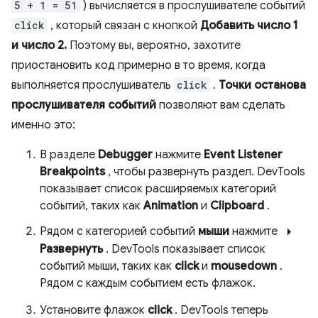
5 + 1 = 51
) вычисляется в прослушивателе событий
click
, который связан с кнопкой
Добавить число 1
и число 2.
Поэтому вы, вероятно, захотите
приостановить код примерно в то время, когда
выполняется прослушиватель
click
.
Точки останова
прослушивателя событий
позволяют вам сделать
именно это:
В разделе
Debugger
нажмите
Event Listener
Breakpoints
, чтобы развернуть раздел. DevTools
показывает список расширяемых категорий
событий, таких как
Animation
и
Clipboard
.
arrow_right
Рядом с категорией событий
мыши
нажмите
Развернуть
. DevTools показывает список
событий мыши, таких как
click
и
mousedown
.
Рядом с каждым событием есть флажок.
Установите флажок
click
. DevTools теперь