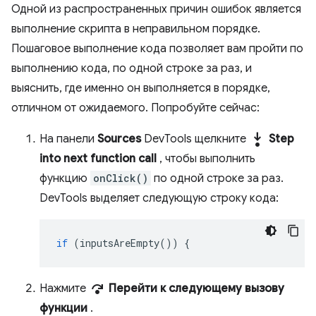
Одной из распространенных причин ошибок является
выполнение скрипта в неправильном порядке.
Пошаговое выполнение кода позволяет вам пройти по
выполнению кода, по одной строке за раз, и
выяснить, где именно он выполняется в порядке,
отличном от ожидаемого. Попробуйте сейчас:
step_into
На панели
Sources
DevTools щелкните
Step
into next function call
, чтобы выполнить
функцию
onClick()
по одной строке за раз.
DevTools выделяет следующую строку кода:
if
(
inputsAreEmpty
())
{
step_over
Нажмите
Перейти к следующему вызову
функции
.