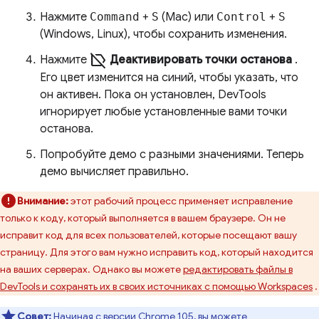
Нажмите
Command
+
S
(Mac) или
Control
+
S
(Windows, Linux), чтобы сохранить изменения.
label_off
Нажмите
Деактивировать точки останова
.
Его цвет изменится на синий, чтобы указать, что
он активен. Пока он установлен, DevTools
игнорирует любые установленные вами точки
останова.
Попробуйте демо с разными значениями. Теперь
демо вычисляет правильно.
Внимание:
этот рабочий процесс применяет исправление
только к коду, который выполняется в вашем браузере. Он не
исправит код для всех пользователей, которые посещают вашу
страницу. Для этого вам нужно исправить код, который находится
на ваших серверах. Однако вы можете
редактировать файлы в
DevTools и сохранять их в своих источниках с помощью Workspaces
.
Совет:
Начиная с версии Chrome 105, вы можете