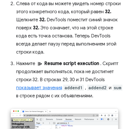
Слева от кода вы можете увидеть номер строки
этого конкретного кода, который равен
32.
Щелкните
32.
DevTools поместит синий значок
поверх
32.
Это означает, что на этой строке
кода есть точка останова. Теперь DevTools
всегда делает паузу перед выполнением этой
строки кода.
resume
Нажмите
Resume script execution
. Скрипт
продолжает выполняться, пока не достигнет
строки 32. В строках 29, 30 и 31 DevTools
показывает значения
addend1
,
addend2
и
sum
в строке рядом с их объявлениями.