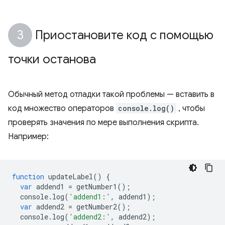
Приостановите код с помощью
точки останова
Обычный метод отладки такой проблемы — вставить в
код множество операторов
console.log()
, чтобы
проверять значения по мере выполнения скрипта.
Например:
function
updateLabel
()
{
var
addend1
=
getNumber1
();
console
.
log
(
'addend1:'
,
addend1
);
var
addend2
=
getNumber2
();
console
.
log
(
'addend2:'
,
addend2
);