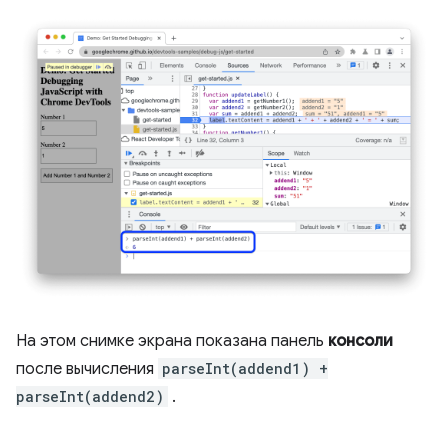
На этом снимке экрана показана панель
консоли
после вычисления
parseInt(addend1) +
parseInt(addend2)
.