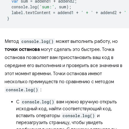
var
sum
=
addend1
+
addend2
;
console
.
log
(
'sum:'
,
sum
);
label
.
textContent
=
addend1
+
' + '
+
addend2
+
' 
}
Метод
console.log()
может выполнить работу, но
точки останова
могут сделать это быстрее. Точка
останова позволяет вам приостановить ваш код в
середине его выполнения и проверить все значения в
этот момент времени. Точки останова имеют
несколько преимуществ по сравнению с методом
console.log()
:
С
console.log()
вам нужно вручную открыть
исходный код, найти соответствующий код,
вставить операторы
console.log()
и
перезагрузить страницу, чтобы увидеть