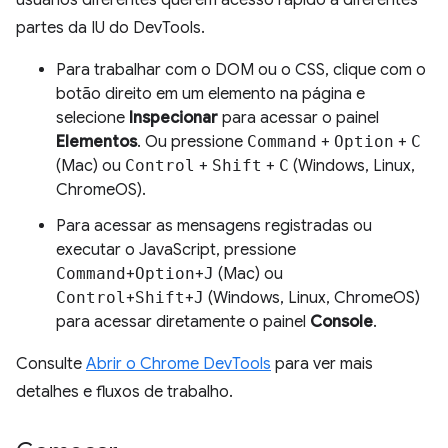
usuários diferentes querem acesso rápido a diferentes
partes da IU do DevTools.
Para trabalhar com o DOM ou o CSS, clique com o
botão direito em um elemento na página e
selecione
Inspecionar
para acessar o painel
Elementos
. Ou pressione
Command
+
Option
+
C
(Mac) ou
Control
+
Shift
+
C
(Windows, Linux,
ChromeOS).
Para acessar as mensagens registradas ou
executar o JavaScript, pressione
Command
+
Option
+
J
(Mac) ou
Control
+
Shift
+
J
(Windows, Linux, ChromeOS)
para acessar diretamente o painel
Console
.
Consulte
Abrir o Chrome DevTools
para ver mais
detalhes e fluxos de trabalho.