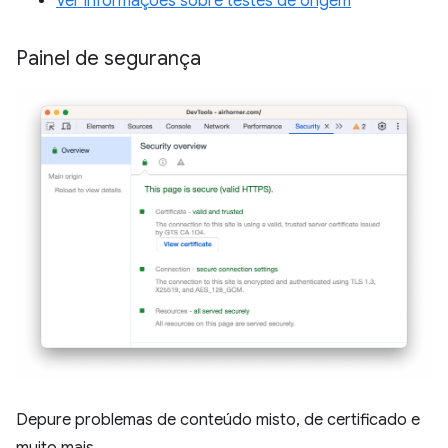
Ver informações sobre testes de origem
Painel de segurança
Depure problemas de conteúdo misto, de certificado e