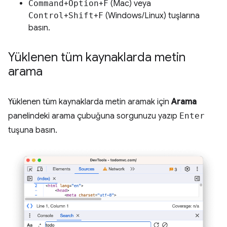
Command
+
Option
+
F
(Mac) veya
Control
+
Shift
+
F
(Windows/Linux) tuşlarına
basın.
Yüklenen tüm kaynaklarda metin
arama
Yüklenen tüm kaynaklarda metin aramak için
Arama
panelindeki arama çubuğuna sorgunuzu yazıp
Enter
tuşuna basın.