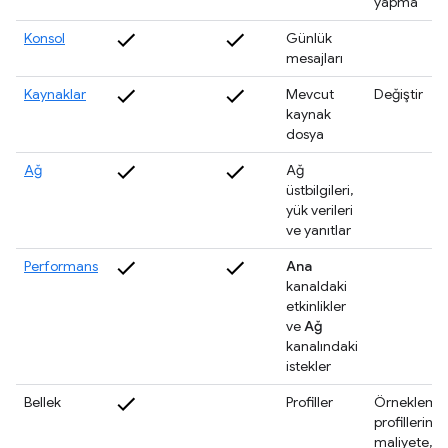
yapma
Konsol
Günlük
mesajları
Kaynaklar
Mevcut
Değiştir
kaynak
dosya
Ağ
Ağ
üstbilgileri,
yük verileri
ve yanıtlar
Performans
Ana
kanaldaki
etkinlikler
ve
Ağ
kanalındaki
istekler
Bellek
Profiller
Örnekleme
profillerini
maliyete,