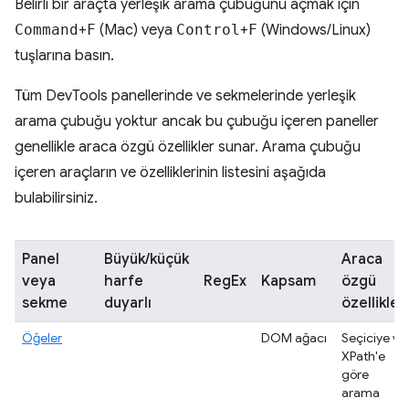
Belirli bir araçta yerleşik arama çubuğunu açmak için
Command
+
F
(Mac) veya
Control
+
F
(Windows/Linux)
tuşlarına basın.
Tüm DevTools panellerinde ve sekmelerinde yerleşik
arama çubuğu yoktur ancak bu çubuğu içeren paneller
genellikle araca özgü özellikler sunar. Arama çubuğu
içeren araçların ve özelliklerinin listesini aşağıda
bulabilirsiniz.
Panel
Büyük/küçük
Araca
veya
harfe
RegEx
Kapsam
özgü
sekme
duyarlı
özellikler
Öğeler
DOM ağacı
Seçiciye ve
XPath'e
göre
arama