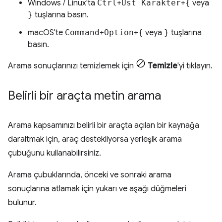
Windows / Linux'ta
Ctrl
+
Üst Karakter
+
{
veya
}
tuşlarına basın.
macOS'te
Command
+
Option
+
{
veya
}
tuşlarına
basın.
Arama sonuçlarınızı temizlemek için
Temizle
'yi tıklayın.
Belirli bir araçta metin arama
Arama kapsamınızı belirli bir araçta açılan bir kaynağa
daraltmak için, araç destekliyorsa yerleşik arama
çubuğunu kullanabilirsiniz.
Arama çubuklarında, önceki ve sonraki arama
sonuçlarına atlamak için yukarı ve aşağı düğmeleri
bulunur.