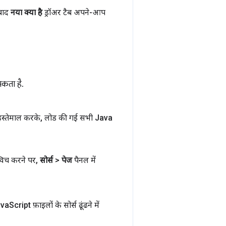
बाद
नया क्या है
ड्रॉअर टैब अपने-आप
कता है.
इस्तेमाल करके
,
लोड की गई सभी Java
स्विच करने पर
,
सोर्स
>
पेज
पैनल में
ava
Script फ़ाइलों के सोर्स ढूंढने में