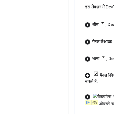
इस सेक्शन में, Dev
थीम
,
De
पैनल लेआउट
भाषा
,
De
पैनल स्व
सकते हैं
.
ओवरले नह