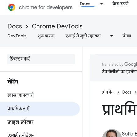
Docs
केस स्टडी
Docs
Chrome DevTools
DevTools
शुरू करना
एआई से जुड़ी सहायता
पैनल
टेक्नोलॉजी का इस्तेमाल
सेटिंग
होम पेज
Docs
खास जानकारी
प्राथम
प्राथमिकताएँ
फ़ाइल फ़ोल्डर
Sofia 
एआई इनोवेशन