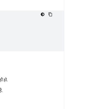
ी हो.
ै.