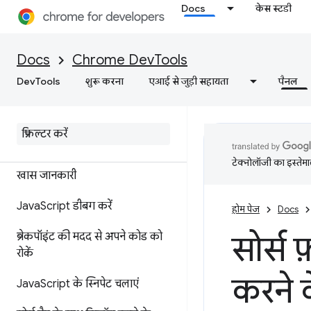
स्टाइल में बदलाव करना
Docs
केस स्टडी
सुविधा के बारे में जानकारी
Docs
Chrome DevTools
एपीआई का संदर्भ
DevTools
शुरू करना
एआई से जुड़ी सहायता
पैनल
Utilities API का रेफ़रंस
स्रोत
टेक्नोलॉजी का इस्तेमाल
खास जानकारी
Java
Script डीबग करें
होम पेज
Docs
सोर्स 
ब्रेकपॉइंट की मदद से अपने कोड को
रोकें
करने 
Java
Script के स्निपेट चलाएं