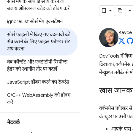
सोर्स मैप के साथ डिप्लॉय करने के
बजाय
ओरिजनल कोड को डीबग करें
ignore
List सोर्स मैप एक्सटेंशन
Kayce
सोर्स फ़ाइलों में किए गए बदलावों को
सेव करने के लिए
फ़ाइल फ़ोल्डर सेट
अप करना
DevTools में किए ग
वेब कॉन्टेंट और एचटीटीपी रिस्पॉन्स
दिखाकर, वर्कस्पे
हेडर को स्थानीय तौर पर बदलें
मैन्युअल तरीके से भ
Java
Script डीबग करने का रेफ़रंस
खास जानका
C
/
C++ Web
Assembly को डीबग
करें
वर्कस्पेस फ़ोल्डर
कंप्यूटर पर उसी फ
नेटवर्क
आपके पास अ