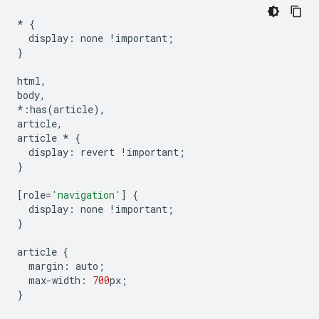
*
{
display
:
none
!
important
;
}
html
,
body
,
*:
has
(
article
),
article
,
article
*
{
display
:
revert
!
important
;
}
[
role
=
'navigation'
]
{
display
:
none
!
important
;
}
article
{
margin
:
auto
;
max
-
width
:
700
px
;
}