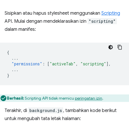
Sisipkan atau hapus stylesheet menggunakan
Scripting
API. Mulai dengan mendeklarasikan izin
"scripting"
dalam manifes:
{
...
"permissions"
:
[
"activeTab"
,
"scripting"
],
...
}
Berhasil:
Scripting API tidak memicu
peringatan izin
.
Terakhir, di
background.js
, tambahkan kode berikut
untuk mengubah tata letak halaman: