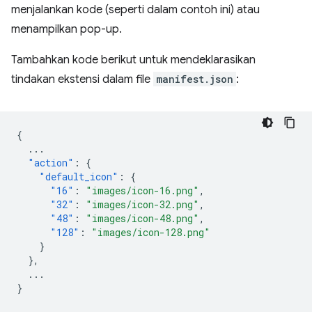
menjalankan kode (seperti dalam contoh ini) atau
menampilkan pop-up.
Tambahkan kode berikut untuk mendeklarasikan
tindakan ekstensi dalam file
manifest.json
:
{
...
"action"
:
{
"default_icon"
:
{
"16"
:
"images/icon-16.png"
,
"32"
:
"images/icon-32.png"
,
"48"
:
"images/icon-48.png"
,
"128"
:
"images/icon-128.png"
}
},
...
}