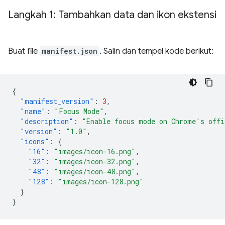
Langkah 1: Tambahkan data dan ikon ekstensi
Buat file
manifest.json
. Salin dan tempel kode berikut:
{
"manifest_version"
:
3
,
"name"
:
"Focus Mode"
,
"description"
:
"Enable focus mode on Chrome's offi
"version"
:
"1.0"
,
"icons"
:
{
"16"
:
"images/icon-16.png"
,
"32"
:
"images/icon-32.png"
,
"48"
:
"images/icon-48.png"
,
"128"
:
"images/icon-128.png"
}
}