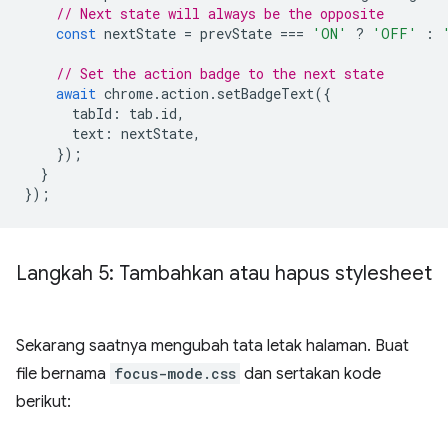
// Next state will always be the opposite
const
nextState
=
prevState
===
'ON'
?
'OFF'
:
// Set the action badge to the next state
await
chrome
.
action
.
setBadgeText
({
tabId
:
tab
.
id
,
text
:
nextState
,
});
}
});
Langkah 5: Tambahkan atau hapus stylesheet
Sekarang saatnya mengubah tata letak halaman. Buat
file bernama
focus-mode.css
dan sertakan kode
berikut: