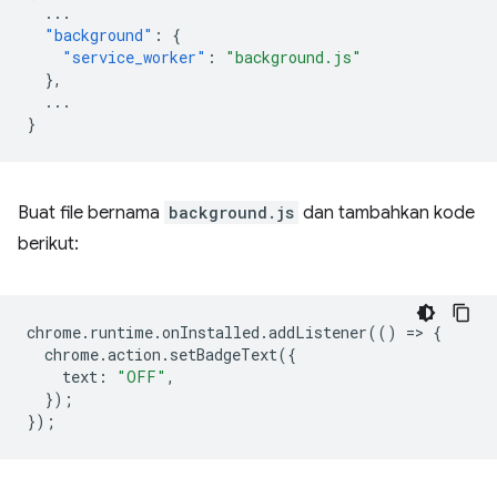
...
"background"
:
{
"service_worker"
:
"background.js"
},
...
}
Buat file bernama
background.js
dan tambahkan kode
berikut:
chrome
.
runtime
.
onInstalled
.
addListener
(()
=
>
{
chrome
.
action
.
setBadgeText
({
text
:
"OFF"
,
});
});