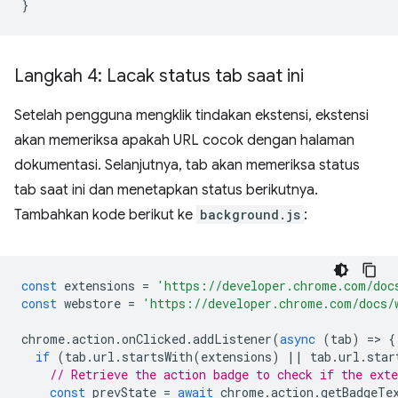
}
Langkah 4: Lacak status tab saat ini
Setelah pengguna mengklik tindakan ekstensi, ekstensi
akan memeriksa apakah URL cocok dengan halaman
dokumentasi. Selanjutnya, tab akan memeriksa status
tab saat ini dan menetapkan status berikutnya.
Tambahkan kode berikut ke
background.js
:
const
extensions
=
'https://developer.chrome.com/doc
const
webstore
=
'https://developer.chrome.com/docs/
chrome
.
action
.
onClicked
.
addListener
(
async
(
tab
)
=
>
{
if
(
tab
.
url
.
startsWith
(
extensions
)
||
tab
.
url
.
star
// Retrieve the action badge to check if the ext
const
prevState
=
await
chrome
.
action
.
getBadgeTe