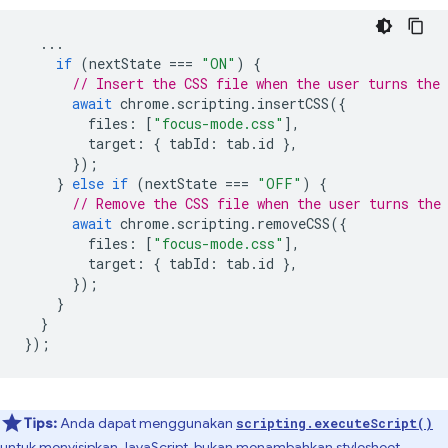
...
if
(
nextState
===
"ON"
)
{
// Insert the CSS file when the user turns the 
await
chrome
.
scripting
.
insertCSS
({
files
:
[
"focus-mode.css"
],
target
:
{
tabId
:
tab
.
id
},
});
}
else
if
(
nextState
===
"OFF"
)
{
// Remove the CSS file when the user turns the
await
chrome
.
scripting
.
removeCSS
({
files
:
[
"focus-mode.css"
],
target
:
{
tabId
:
tab
.
id
},
});
}
}
});
Tips:
Anda dapat menggunakan
scripting.executeScript()
untuk menyisipkan JavaScript, bukan menambahkan stylesheet.