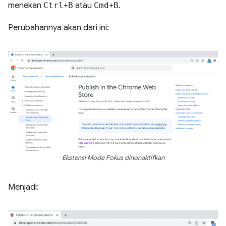
menekan
Ctrl
+
B
atau
Cmd
+
B
.
Perubahannya akan dari ini:
Ekstensi Mode Fokus dinonaktifkan
Menjadi: