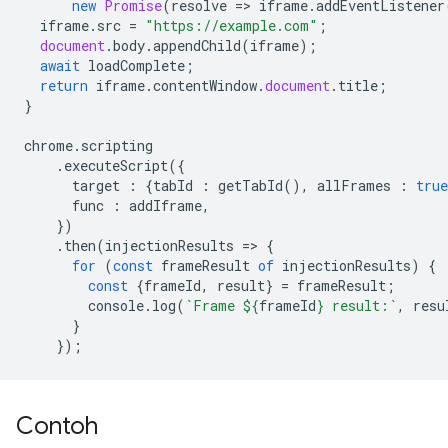
new
Promise
(
resolve
=
>
iframe
.
addEventListener
iframe
.
src
=
"https://example.com"
;
document
.
body
.
appendChild
(
iframe
);
await
loadComplete
;
return
iframe
.
contentWindow
.
document
.
title
;
}
chrome
.
scripting
.
executeScript
({
target
:
{
tabId
:
getTabId
(),
allFrames
:
true
func
:
addIframe
,
})
.
then
(
injectionResults
=
>
{
for
(
const
frameResult
of
injectionResults
)
{
const
{
frameId
,
result
}
=
frameResult
;
console
.
log
(
`Frame 
${
frameId
}
 result:`
,
resu
}
});
Contoh