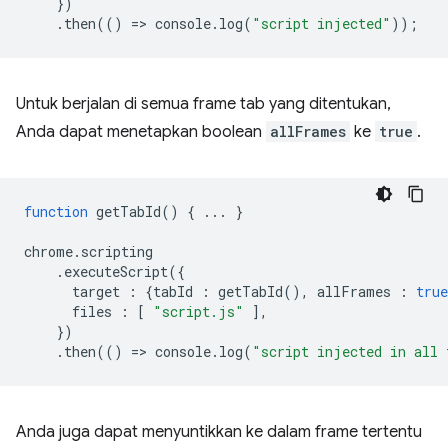
})
.
then
(()
=
>
console
.
log
(
"script injected"
));
Untuk berjalan di semua frame tab yang ditentukan,
Anda dapat menetapkan boolean
allFrames
ke
true
.
function
getTabId
()
{
...
}
chrome
.
scripting
.
executeScript
({
target
:
{
tabId
:
getTabId
(),
allFrames
:
true
files
:
[
"script.js"
],
})
.
then
(()
=
>
console
.
log
(
"script injected in all 
Anda juga dapat menyuntikkan ke dalam frame tertentu