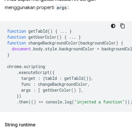
menggunakan properti
args
:
function
getTabId
()
{
...
}
function
getUserColor
()
{
...
}
function
changeBackgroundColor
(
backgroundColor
)
{
document
.
body
.
style
.
backgroundColor
=
backgroundCo
}
chrome
.
scripting
.
executeScript
({
target
:
{
tabId
:
getTabId
()},
func
:
changeBackgroundColor
,
args
:
[
getUserColor
()
],
})
.
then
(()
=
>
console
.
log
(
"injected a function"
))
String runtime