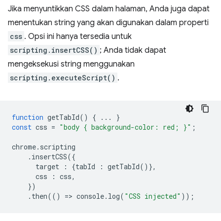
Jika menyuntikkan CSS dalam halaman, Anda juga dapat
menentukan string yang akan digunakan dalam properti
css
. Opsi ini hanya tersedia untuk
scripting.insertCSS()
; Anda tidak dapat
mengeksekusi string menggunakan
scripting.executeScript()
.
function
getTabId
()
{
...
}
const
css
=
"body { background-color: red; }"
;
chrome
.
scripting
.
insertCSS
({
target
:
{
tabId
:
getTabId
()},
css
:
css
,
})
.
then
(()
=
>
console
.
log
(
"CSS injected"
));