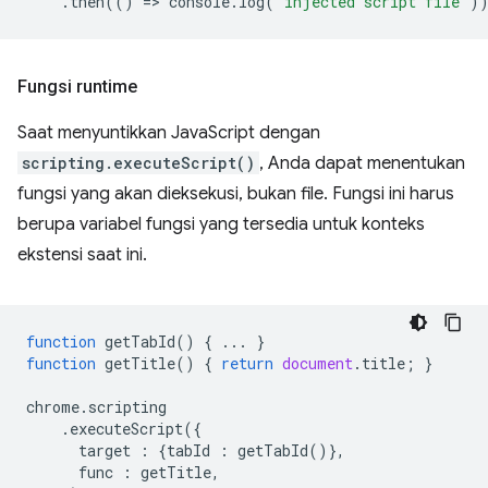
.
then
(()
=
>
console
.
log
(
"injected script file"
)
Fungsi runtime
Saat menyuntikkan JavaScript dengan
scripting.executeScript()
, Anda dapat menentukan
fungsi yang akan dieksekusi, bukan file. Fungsi ini harus
berupa variabel fungsi yang tersedia untuk konteks
ekstensi saat ini.
function
getTabId
()
{
...
}
function
getTitle
()
{
return
document
.
title
;
}
chrome
.
scripting
.
executeScript
({
target
:
{
tabId
:
getTabId
()},
func
:
getTitle
,