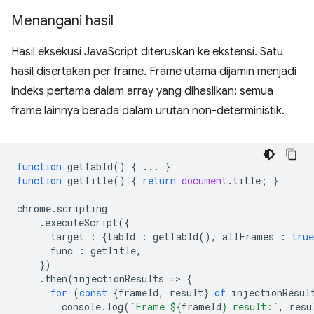
Menangani hasil
Hasil eksekusi JavaScript diteruskan ke ekstensi. Satu
hasil disertakan per frame. Frame utama dijamin menjadi
indeks pertama dalam array yang dihasilkan; semua
frame lainnya berada dalam urutan non-deterministik.
function
getTabId
()
{
...
}
function
getTitle
()
{
return
document
.
title
;
}
chrome
.
scripting
.
executeScript
({
target
:
{
tabId
:
getTabId
(),
allFrames
:
true
func
:
getTitle
,
})
.
then
(
injectionResults
=
>
{
for
(
const
{
frameId
,
result
}
of
injectionResul
console
.
log
(
`Frame 
${
frameId
}
 result:`
,
resu