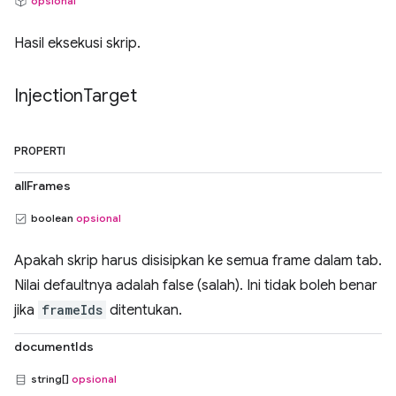
opsional
Hasil eksekusi skrip.
Injection
Target
PROPERTI
allFrames
boolean
opsional
Apakah skrip harus disisipkan ke semua frame dalam tab.
Nilai defaultnya adalah false (salah). Ini tidak boleh benar
jika
frameIds
ditentukan.
documentIds
string[]
opsional