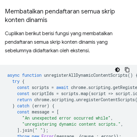
Membatalkan pendaftaran semua skrip
konten dinamis
Cuplikan berikut berisi fungsi yang membatalkan
pendaftaran semua skrip konten dinamis yang
sebelumnya didaftarkan oleh ekstensi.
async
function
unregisterAllDynamicContentScripts
()
try
{
const
scripts
=
await
chrome
.
scripting
.
getRegist
const
scriptIds
=
scripts
.
map
(
script
=
>
script
.
i
return
chrome
.
scripting
.
unregisterContentScripts
}
catch
(
error
)
{
const
message
=
[
"An unexpected error occurred while"
,
"unregistering dynamic content scripts."
,
].
join
(
" "
);
throw
new
Error
(
message
,
{
cause
:
error
});