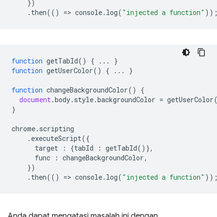
})
.
then
(()
=
>
console
.
log
(
"injected a function"
))
function
getTabId
()
{
...
}
function
getUserColor
()
{
...
}
function
changeBackgroundColor
()
{
document
.
body
.
style
.
backgroundColor
=
getUserColor
}
chrome
.
scripting
.
executeScript
({
target
:
{
tabId
:
getTabId
()},
func
:
changeBackgroundColor
,
})
.
then
(()
=
>
console
.
log
(
"injected a function"
))
Anda dapat mengatasi masalah ini dengan