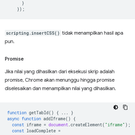
}
});
scripting.insertCSS()
tidak menampilkan hasil apa
pun.
Promise
Jika nilai yang dihasilkan dari eksekusi skrip adalah
promise, Chrome akan menunggu hingga promise
diselesaikan dan menampilkan nilai yang dihasilkan.
function
getTabId
()
{
...
}
async
function
addIframe
()
{
const
iframe
=
document
.
createElement
(
"iframe"
);
const
loadComplete
=