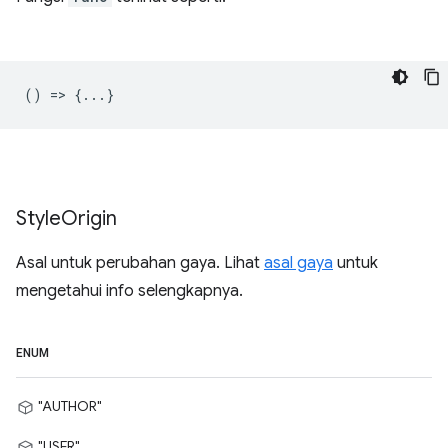
() => {...}
Style
Origin
Asal untuk perubahan gaya. Lihat
asal gaya
untuk
mengetahui info selengkapnya.
ENUM
"AUTHOR"
"USER"