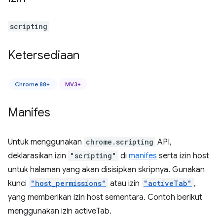
scripting
Ketersediaan
Chrome 88+
MV3+
Manifes
Untuk menggunakan
chrome.scripting
API,
deklarasikan izin
"scripting"
di
manifes
serta izin host
untuk halaman yang akan disisipkan skripnya. Gunakan
kunci
"host_permissions"
atau izin
"activeTab"
,
yang memberikan izin host sementara. Contoh berikut
menggunakan izin activeTab.