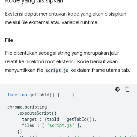
Kode yang disisipkan
Ekstensi dapat menentukan kode yang akan disisipkan
melalui file eksternal atau variabel runtime.
File
File ditentukan sebagai string yang merupakan jalur
relatif ke direktori root ekstensi. Kode berikut akan
menyuntikkan file
script.js
ke dalam frame utama tab.
function
getTabId
()
{
...
}
chrome
.
scripting
.
executeScript
({
target
:
{
tabId
:
getTabId
()},
files
:
[
"script.js"
],
})