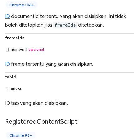
Chrome 106+
ID
documentId tertentu yang akan disisipkan. Ini tidak
boleh ditetapkan jika
frameIds
ditetapkan.
frameIds
number[]
opsional
ID
frame tertentu yang akan disisipkan.
tabId
angka
ID tab yang akan disisipkan.
Registered
Content
Script
Chrome 96+