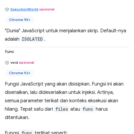
ExecutionWorld
opsional
Chrome 95+
"Dunia" JavaScript untuk menjalankan skrip. Default-nya
adalah
ISOLATED
.
func
void
opsional
Chrome 92+
Fungsi JavaScript yang akan disisipkan. Fungsi ini akan
diserialkan, lalu dideserialkan untuk injeksi. Artinya,
semua parameter terikat dan konteks eksekusi akan
hilang. Tepat satu dari
files
atau
func
harus
ditentukan.
Fungsi
func
terlihat seperti: