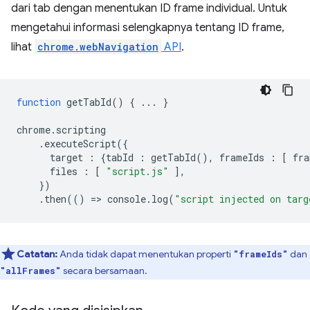
dari tab dengan menentukan ID frame individual. Untuk
mengetahui informasi selengkapnya tentang ID frame,
lihat
chrome.webNavigation
API
.
function
getTabId
()
{
...
}
chrome
.
scripting
.
executeScript
({
target
:
{
tabId
:
getTabId
(),
frameIds
:
[
fra
files
:
[
"script.js"
],
})
.
then
(()
=
>
console
.
log
(
"script injected on targ
Catatan:
Anda tidak dapat menentukan properti
dan
"frameIds"
secara bersamaan.
"allFrames"