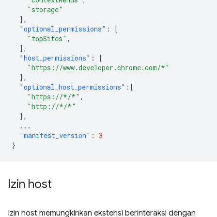
"storage"
],
"optional_permissions"
:
[
"topSites"
,
],
"host_permissions"
:
[
"https://www.developer.chrome.com/*"
],
"optional_host_permissions"
:[
"https://*/*"
,
"http://*/*"
],
...
"manifest_version"
:
3
}
Izin host
Izin host memungkinkan ekstensi berinteraksi dengan