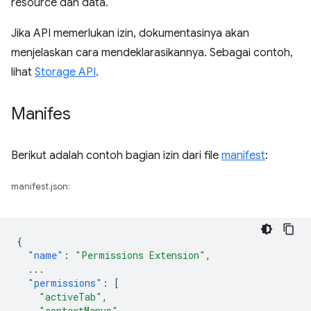
resource dan data.
Jika API memerlukan izin, dokumentasinya akan
menjelaskan cara mendeklarasikannya. Sebagai contoh,
lihat
Storage API
.
Manifes
Berikut adalah contoh bagian izin dari file
manifest
:
manifest.json:
{
"name"
:
"Permissions Extension"
,
...
"permissions"
:
[
"activeTab"
,
"contextMenus"
,