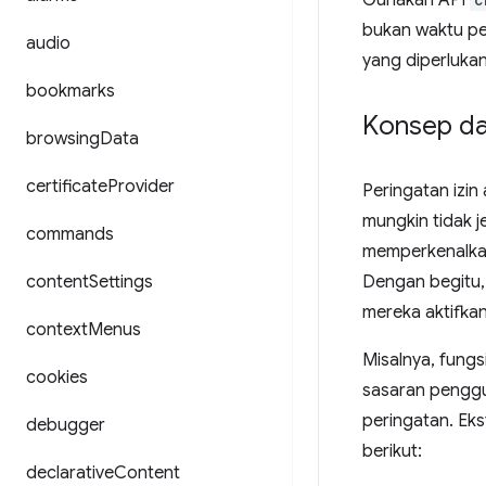
Gunakan API
bukan waktu pe
audio
yang diperlukan
bookmarks
Konsep d
browsing
Data
certificate
Provider
Peringatan izin
mungkin tidak j
commands
memperkenalkan
content
Settings
Dengan begitu,
mereka aktifkan
context
Menus
Misalnya, fungsi
cookies
sasaran penggun
peringatan. Eks
debugger
berikut:
declarative
Content