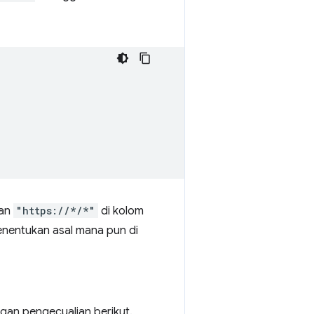
kan
"https://*/*"
di kolom
nentukan asal mana pun di
gan pengecualian berikut.