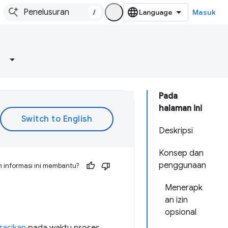
/
Masuk
Pada
halaman ini
Deskripsi
Konsep dan
penggunaan
 informasi ini membantu?
Menerapk
an izin
opsional