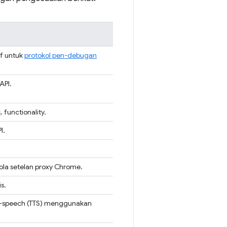
if untuk
protokol pen-debugan
API.
s
. functionality.
I.
la setelan proxy Chrome.
s.
o-speech (TTS) menggunakan