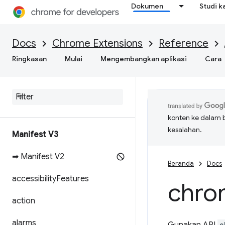
Dokumen
Studi k
Docs
Chrome Extensions
Reference
Ringkasan
Mulai
Mengembangkan aplikasi
Cara
konten ke dalam 
kesalahan.
Manifest V3
➡ Manifest V2
Beranda
Docs
accessibility
Features
chro
action
alarms
c