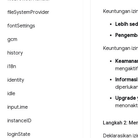
Keuntungan izi
file
System
Provider
Lebih sedi
font
Settings
Pengemba
gcm
Keuntungan izi
history
Keamanan 
i18n
mengaktifk
Informasi
identity
diperluka
idle
Upgrade 
menonakti
input
.
ime
instance
ID
Langkah 2: Men
login
State
Deklarasikan iz