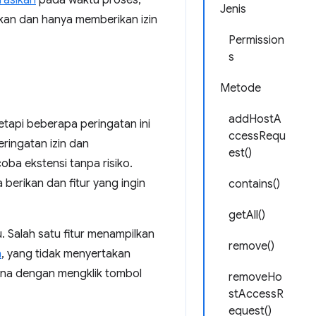
arasikan
pada waktu proses,
Jenis
kan dan hanya memberikan izin
Permission
s
Metode
addHostA
etapi beberapa peringatan ini
ccessRequ
ringatan izin dan
est()
ba ekstensi tanpa risiko.
erikan dan fitur yang ingin
contains()
getAll()
 Salah satu fitur menampilkan
remove()
n
, yang tidak menyertakan
guna dengan mengklik tombol
removeHo
stAccessR
equest()