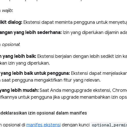
n
wajib
:
kit dialog:
Ekstensi dapat meminta pengguna untuk menyetujui
ngan yang lebih sederhana:
Izin yang diperlukan dijamin ada
n
opsional
:
yang lebih baik:
Ekstensi berjalan dengan lebih sedikit izin
an izin yang diperlukan.
 yang lebih baik untuk pengguna:
Ekstensi dapat menjelaskan 
n saat pengguna mengaktifkan fitur yang relevan.
yang lebih mudah:
Saat Anda mengupgrade ekstensi, Chrome
fkannya untuk pengguna jika upgrade menambahkan izin opsion
deklarasikan izin opsional dalam manifes
in opsional di
manifes ekstensi
dengan kunci
optional_permi