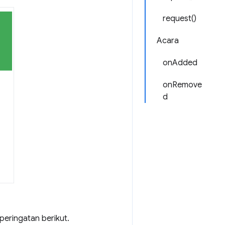
request()
Acara
onAdded
onRemove
d
 peringatan berikut.