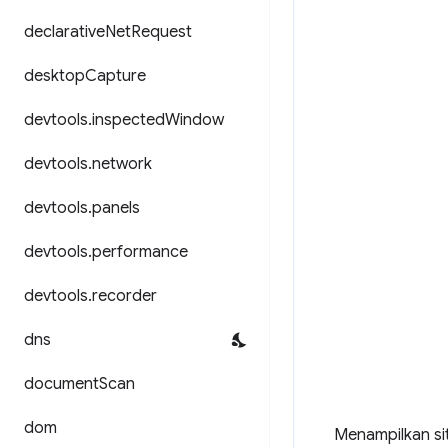
declarative
Net
Request
desktop
Capture
devtools
.
inspected
Window
devtools
.
network
devtools
.
panels
devtools
.
performance
devtools
.
recorder
dns
document
Scan
dom
Menampilkan si