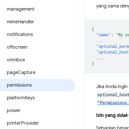
yang sama den
management
mime
Handler
{
notifications
"name"
:
"My e
...
"optional_perm
offscreen
"optional_host
...
omnibox
}
page
Capture
permissions
Jika Anda ingi
optional_hos
platform
Keys
"Permissions
power
Izin yang
tidak
printer
Provider
Sebagian besar 