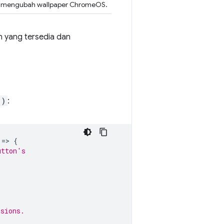
 mengubah wallpaper ChromeOS.
in yang tersedia dan
()
:
=
>
{
utton's
ssions.