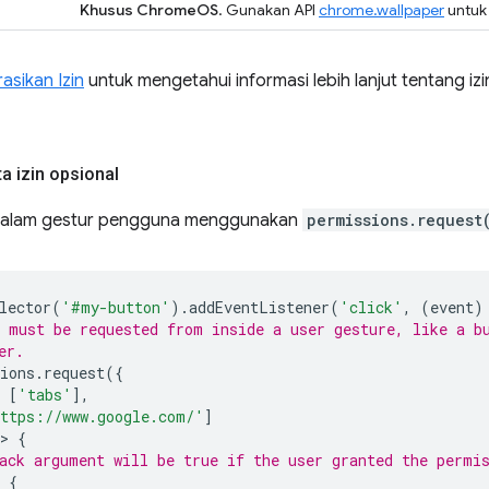
Khusus ChromeOS
. Gunakan API
chrome.wallpaper
untuk
asikan Izin
untuk mengetahui informasi lebih lanjut tentang iz
a izin opsional
i dalam gestur pengguna menggunakan
permissions.request
lector
(
'#my-button'
).
addEventListener
(
'click'
,
(
event
)
 must be requested from inside a user gesture, like a b
er.
ions
.
request
({
[
'tabs'
],
ttps://www.google.com/'
]
>
{
ack argument will be true if the user granted the permi
{