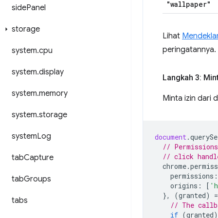
"wallpaper"
side
Panel
storage
Lihat
Mendeklar
peringatannya.
system
.
cpu
system
.
display
Langkah 3: Mint
system
.
memory
Minta izin dar
system
.
storage
system
Log
document
.
querySe
// Permissions
// click handl
tab
Capture
chrome
.
permiss
permissions
:
tab
Groups
origins
:
[
'h
},
(
granted
)
=
tabs
// The callb
if
(
granted
)