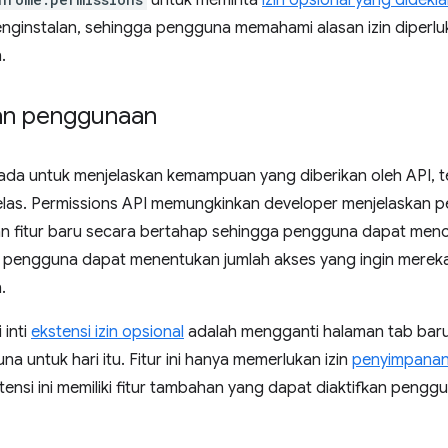
untuk meminta
izin opsional yang didekl
nginstalan, sehingga pengguna memahami alasan izin diperlu
.
an penggunaan
 ada untuk menjelaskan kemampuan yang diberikan oleh API, t
elas. Permissions API memungkinkan developer menjelaskan pe
 fitur baru secara bertahap sehingga pengguna dapat menco
 pengguna dapat menentukan jumlah akses yang ingin mereka b
.
 inti
ekstensi izin opsional
adalah mengganti halaman tab baru.
a untuk hari itu. Fitur ini hanya memerlukan izin
penyimpana
tensi ini memiliki fitur tambahan yang dapat diaktifkan peng