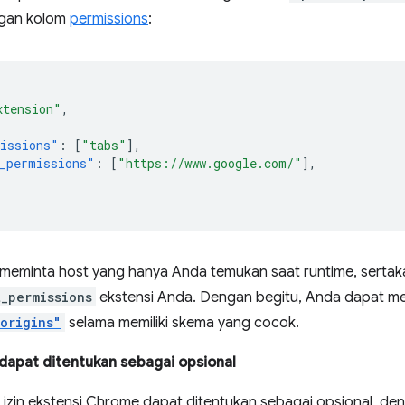
gan kolom
permissions
:
xtension"
,
issions"
:
[
"tabs"
],
_permissions"
:
[
"https://www.google.com/"
],
n meminta host yang hanya Anda temukan saat runtime, serta
t_permissions
ekstensi Anda. Dengan begitu, Anda dapat me
.origins"
selama memiliki skema yang cocok.
dapat ditentukan sebagai opsional
izin ekstensi Chrome dapat ditentukan sebagai opsional, den