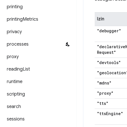
printing
Izin
printing
Metrics
"debugger"
privacy
processes
"declarative
Request"
proxy
"devtools"
reading
List
"geolocation
runtime
"mdns"
"proxy"
scripting
"tts"
search
"tts
Engine"
sessions