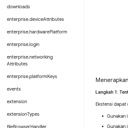
downloads
enterprise
.
device
Attributes
enterprise
.
hardware
Platform
enterprise
.
login
enterprise
.
networking
Attributes
enterprise
.
platform
Keys
Menerapkan 
events
Langkah 1: Ten
extension
Ekstensi dapat 
extension
Types
Gunakan iz
Gunakan iz
file
Browser
Handler