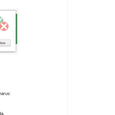
harus:
da.