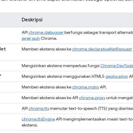
Deskripsi
API
chrome.debugger
berfungsi sebagai transport alternat
jarak jauh
Chrome.
Net
Memberi ekstensi akses ke
chrome.declarativeNetRequest
Mengizinkan ekstensi memperluas fungsi
Chrome DevTool
"
Mengizinkan ekstensi menggunakan HTML5
geolocation
AP
Memberi ekstensi akses ke
chrome.mdns
API.
Memberi ekstensi akses ke API
chrome.proxy
untuk mengelo
API
chrome.tts
memutar text-to-speech (TTS) yang disintesi
chrome.ttsEngine
API mengimplementasikan mesin text-t
ekstensi.