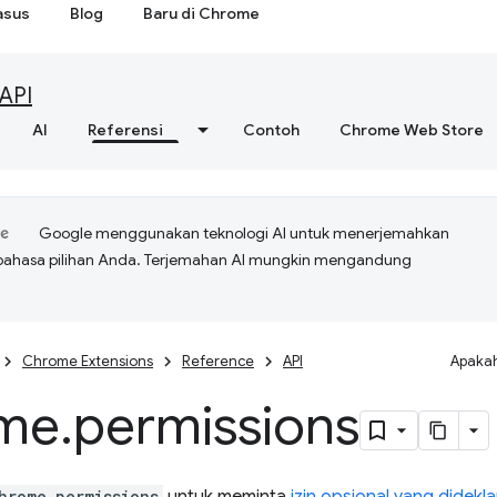
asus
Blog
Baru di Chrome
API
AI
Referensi
Contoh
Chrome Web Store
Google menggunakan teknologi AI untuk menerjemahkan
bahasa pilihan Anda. Terjemahan AI mungkin mengandung
Chrome Extensions
Reference
API
Apakah
me
.
permissions
hrome.permissions