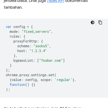
jendela biasa. Lihat juga
Types API
dokumentasi
tambahan.
var
config
=
{
mode
:
"fixed_servers"
,
rules
:
{
proxyForHttp
:
{
scheme
:
"socks5"
,
host
:
"1.2.3.4"
},
bypassList
:
[
"foobar.com"
]
}
};
chrome
.
proxy
.
settings
.
set
(
{
value
:
config
,
scope
:
'regular'
},
function
()
{}
);