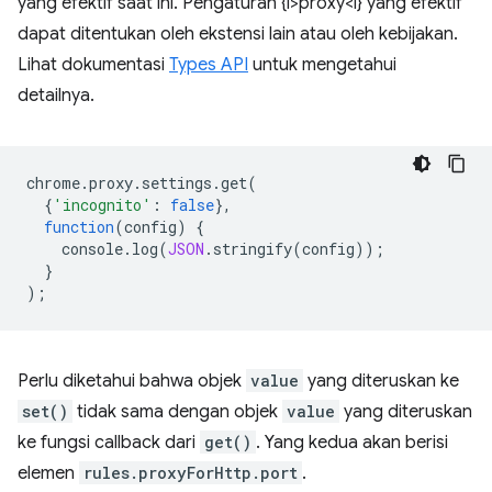
yang efektif saat ini. Pengaturan {i>proxy<i} yang efektif
dapat ditentukan oleh ekstensi lain atau oleh kebijakan.
Lihat dokumentasi
Types API
untuk mengetahui
detailnya.
chrome
.
proxy
.
settings
.
get
(
{
'incognito'
:
false
},
function
(
config
)
{
console
.
log
(
JSON
.
stringify
(
config
));
}
);
Perlu diketahui bahwa objek
value
yang diteruskan ke
set()
tidak sama dengan objek
value
yang diteruskan
ke fungsi callback dari
get()
. Yang kedua akan berisi
elemen
rules.proxyForHttp.port
.