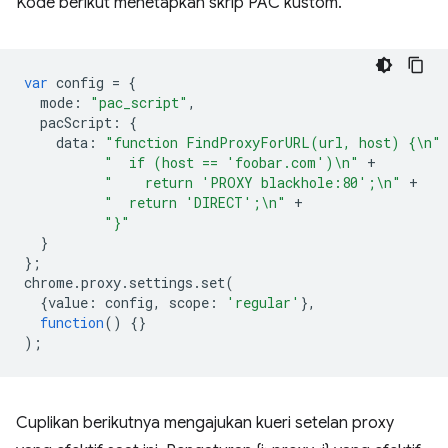
Kode berikut menetapkan skrip PAC kustom.
var
config
=
{
mode
:
"pac_script"
,
pacScript
:
{
data
:
"function FindProxyForURL(url, host) {\n"
"  if (host == 'foobar.com')\n"
+
"    return 'PROXY blackhole:80';\n"
+
"  return 'DIRECT';\n"
+
"}"
}
};
chrome
.
proxy
.
settings
.
set
(
{
value
:
config
,
scope
:
'regular'
},
function
()
{}
);
Cuplikan berikutnya mengajukan kueri setelan proxy