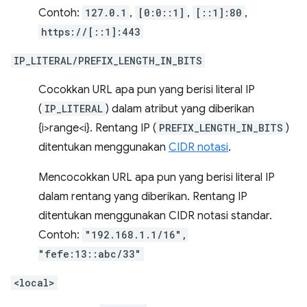
Contoh:
127.0.1
,
[0:0::1]
,
[::1]:80
,
https://[::1]:443
IP_LITERAL/PREFIX_LENGTH_IN_BITS
Cocokkan URL apa pun yang berisi literal IP
(
IP_LITERAL
) dalam atribut yang diberikan
{i>range<i}. Rentang IP (
PREFIX_LENGTH_IN_BITS
)
ditentukan menggunakan
CIDR notasi
.
Mencocokkan URL apa pun yang berisi literal IP
dalam rentang yang diberikan. Rentang IP
ditentukan menggunakan CIDR notasi standar.
Contoh:
"192.168.1.1/16",
"fefe:13::abc/33"
<local>