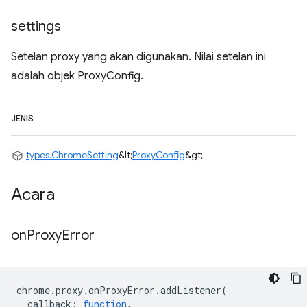
settings
Setelan proxy yang akan digunakan. Nilai setelan ini
adalah objek ProxyConfig.
JENIS
types.ChromeSetting
&lt;
ProxyConfig
&gt;
Acara
on
Proxy
Error
chrome
.
proxy
.
onProxyError
.
addListener
(
callback
:
function
,