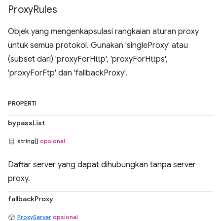
Proxy
Rules
Objek yang mengenkapsulasi rangkaian aturan proxy
untuk semua protokol. Gunakan 'singleProxy' atau
(subset dari) 'proxyForHttp', 'proxyForHttps',
'proxyForFtp' dan 'fallbackProxy'.
PROPERTI
bypassList
string[]
opsional
Daftar server yang dapat dihubungkan tanpa server
proxy.
fallbackProxy
ProxyServer
opsional