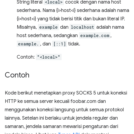
String literal
<local>
cocok dengan nama host
sederhana. Nama {i>host<i} sederhana adalah nama
{i>host<i} yang tidak berisi titik dan bukan literal IP.
Misalnya,
example
dan
localhost
adalah nama
host sederhana, sedangkan
example.com
,
example.
, dan
[::1]
tidak.
Contoh:
"<local>"
Contoh
Kode berikut menetapkan proxy SOCKS 5 untuk koneksi
HTTP ke semua server kecuali foobar.com dan
menggunakan koneksi langsung untuk semua protokol
lainnya. Setelan ini berlaku untuk jendela reguler dan
samaran, jendela samaran mewarisi pengaturan dari