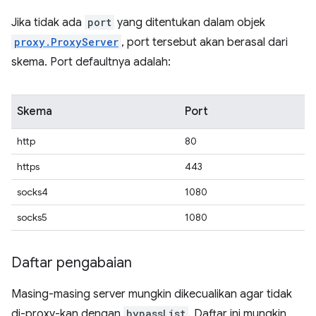
Jika tidak ada
port
yang ditentukan dalam objek
proxy.ProxyServer
, port tersebut akan berasal dari
skema. Port defaultnya adalah:
Skema
Port
http
80
https
443
socks4
1080
socks5
1080
Daftar pengabaian
Masing-masing server mungkin dikecualikan agar tidak
di-proxy-kan dengan
bypassList
. Daftar ini mungkin