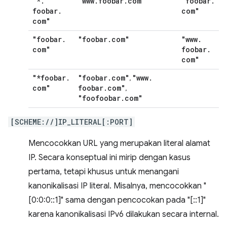
"*
.
"www
.
foobar
.
com"
"foobar
.
foobar
.
com"
com"
"foobar
.
"foobar
.
com"
"www
.
com"
foobar
.
com"
"*foobar
.
"foobar
.
com"
"www
.
,
com"
foobar
.
com"
,
"foofoobar
.
com"
[SCHEME://]IP_LITERAL[:PORT]
Mencocokkan URL yang merupakan literal alamat
IP. Secara konseptual ini mirip dengan kasus
pertama, tetapi khusus untuk menangani
kanonikalisasi IP literal. Misalnya, mencocokkan "
[0:0:0::1]" sama dengan pencocokan pada "[::1]"
karena kanonikalisasi IPv6 dilakukan secara internal.