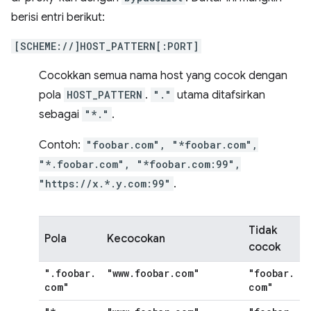
berisi entri berikut:
[SCHEME://]HOST_PATTERN[:PORT]
Cocokkan semua nama host yang cocok dengan
pola
HOST_PATTERN
.
"."
utama ditafsirkan
sebagai
"*."
.
Contoh:
"foobar.com", "*foobar.com",
"*.foobar.com", "*foobar.com:99",
"https://x.*.y.com:99"
.
Tidak
Pola
Kecocokan
cocok
"
.
foobar
.
"www
.
foobar
.
com"
"foobar
.
com"
com"