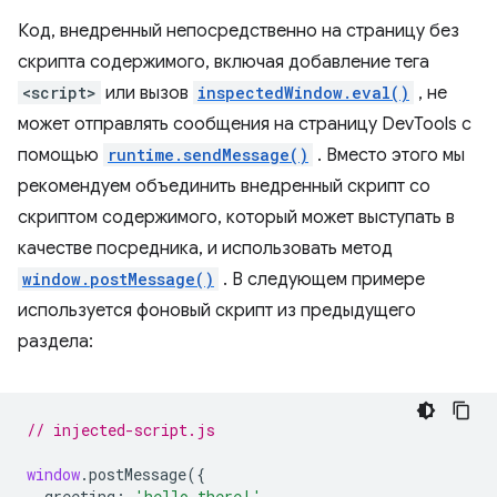
Код, внедренный непосредственно на страницу без
скрипта содержимого, включая добавление тега
<script>
или вызов
inspectedWindow.eval()
, не
может отправлять сообщения на страницу DevTools с
помощью
runtime.sendMessage()
. Вместо этого мы
рекомендуем объединить внедренный скрипт со
скриптом содержимого, который может выступать в
качестве посредника, и использовать метод
window.postMessage()
. В следующем примере
используется фоновый скрипт из предыдущего
раздела:
// injected-script.js
window
.
postMessage
({
greeting
:
'hello there!'
,