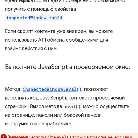
Идентификатор вкладки проверяемого окна можно
получить с помощью свойства
inspectedWindow.tabId
.
Если скрипт контента уже внедрен, вы можете
использовать API обмена сообщениями для
взаимодействия с ним.
Выполните Java
Script в проверяемом окне
.
Метод
inspectedWindow.eval()
позволяет
выполнять код JavaScript в контексте проверяемой
страницы. Вызов метода
eval()
можно осуществить
на странице, панели или боковой панели
инструментов разработчика.
Внимание:
используйте
только в том случае, если вам
eval()