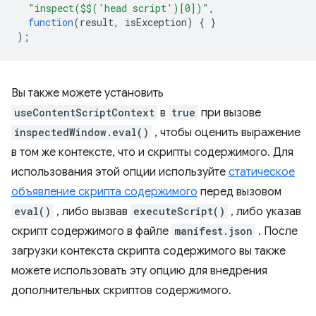
"inspect($$('head script')[0])"
,
function
(
result
,
isException
)
{
}
);
Вы также можете установить
useContentScriptContext
в
true
при вызове
inspectedWindow.eval()
, чтобы оценить выражение
в том же контексте, что и скрипты содержимого. Для
использования этой опции используйте
статическое
объявление скрипта содержимого
перед вызовом
eval()
, либо вызвав
executeScript()
, либо указав
скрипт содержимого в файле
manifest.json
. После
загрузки контекста скрипта содержимого вы также
можете использовать эту опцию для внедрения
дополнительных скриптов содержимого.