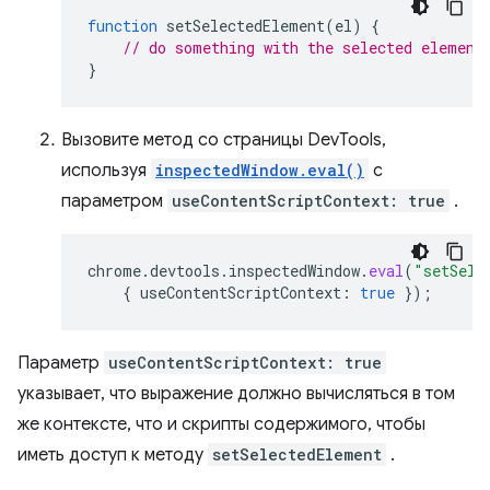
function
setSelectedElement
(
el
)
{
// do something with the selected element
}
Вызовите метод со страницы DevTools,
используя
inspectedWindow.eval()
с
параметром
useContentScriptContext: true
.
chrome
.
devtools
.
inspectedWindow
.
eval
(
"setSele
{
useContentScriptContext
:
true
});
Параметр
useContentScriptContext: true
указывает, что выражение должно вычисляться в том
же контексте, что и скрипты содержимого, чтобы
иметь доступ к методу
setSelectedElement
.