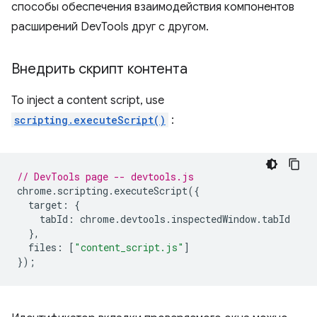
способы обеспечения взаимодействия компонентов
расширений DevTools друг с другом.
Внедрить скрипт контента
To inject a content script, use
scripting.executeScript()
:
// DevTools page -- devtools.js
chrome
.
scripting
.
executeScript
({
target
:
{
tabId
:
chrome
.
devtools
.
inspectedWindow
.
tabId
},
files
:
[
"content_script.js"
]
});