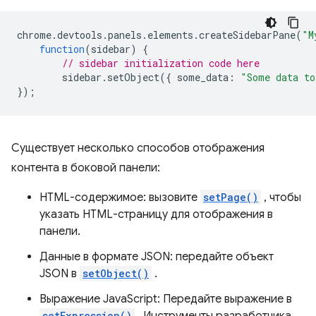
chrome
.
devtools
.
panels
.
elements
.
createSidebarPane
(
"M
function
(
sidebar
)
{
// sidebar initialization code here
sidebar
.
setObject
({
some_data
:
"Some data to
});
Существует несколько способов отображения
контента в боковой панели:
HTML-содержимое: вызовите
setPage()
, чтобы
указать HTML-страницу для отображения в
панели.
Данные в формате JSON: передайте объект
JSON в
setObject()
.
Выражение JavaScript: Передайте выражение в
setExpression()