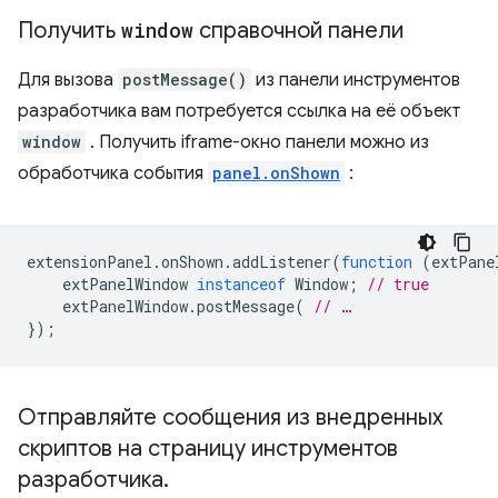
Получить
window
справочной панели
Для вызова
postMessage()
из панели инструментов
разработчика вам потребуется ссылка на её объект
window
. Получить iframe-окно панели можно из
обработчика события
panel.onShown
:
extensionPanel
.
onShown
.
addListener
(
function
(
extPane
extPanelWindow
instanceof
Window
;
// true
extPanelWindow
.
postMessage
(
// …
});
Отправляйте сообщения из внедренных
скриптов на страницу инструментов
разработчика
.