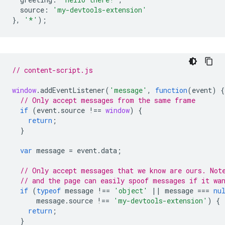
source
:
'my-devtools-extension'
},
'*'
);
// content-script.js
window
.
addEventListener
(
'message'
,
function
(
event
)
{
// Only accept messages from the same frame
if
(
event
.
source
!==
window
)
{
return
;
}
var
message
=
event
.
data
;
// Only accept messages that we know are ours. Not
// and the page can easily spoof messages if it wa
if
(
typeof
message
!==
'object'
||
message
===
nu
message
.
source
!==
'my-devtools-extension'
)
{
return
;
}