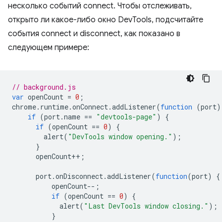
несколько событий connect. Чтобы отслеживать,
открыто ли какое-либо окно DevTools, подсчитайте
события connect и disconnect, как показано в
следующем примере:
// background.js
var
openCount
=
0
;
chrome
.
runtime
.
onConnect
.
addListener
(
function
(
port
)
if
(
port
.
name
==
"devtools-page"
)
{
if
(
openCount
==
0
)
{
alert
(
"DevTools window opening."
);
}
openCount
++
;
port
.
onDisconnect
.
addListener
(
function
(
port
)
{
openCount
--
;
if
(
openCount
==
0
)
{
alert
(
"Last DevTools window closing."
);
}