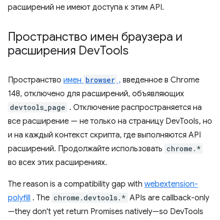
расширений не имеют доступа к этим API.
Пространство имен браузера и
расширения Dev
Tools
Пространство
имен
browser
,
введенное в Chrome
148, отключено для расширений, объявляющих
devtools_page
. Отключение распространяется на
все расширение — не только на страницу DevTools, но
и на каждый контекст скрипта, где выполняются API
расширений. Продолжайте использовать
chrome.*
во всех этих расширениях.
The reason is a compatibility gap with
webextension-
polyfill
. The
chrome.devtools.*
APIs are callback-only
—they don't yet return Promises natively—so DevTools