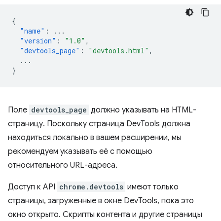
{
"name"
:
...
"version"
:
"1.0"
,
"devtools_page"
:
"devtools.html"
,
...
}
Поле
devtools_page
должно указывать на HTML-
страницу. Поскольку страница DevTools должна
находиться локально в вашем расширении, мы
рекомендуем указывать её с помощью
относительного URL-адреса.
Доступ к API
chrome.devtools
имеют только
страницы, загруженные в окне DevTools, пока это
окно открыто. Скрипты контента и другие страницы