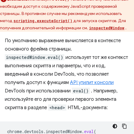
необходим доступ к содержимому JavaScript проверяемой
страницы. В противном случае мы рекомендуем использовать
метод
для запуска скриптов. Для
scripting.executeScript()
получения дополнительной информации см.
.
inspectedWindow
По умолчанию выражение вычисляется в контексте
основного фрейма страницы.
inspectedWindow.eval()
использует тот же контекст
выполнения скрипта и параметры, что и код,
введенный в консоли DevTools, что позволяет
получить доступ к функциям
API утилит консоли
DevTools при использовании
eval()
. Например,
используйте его для проверки первого элемента
скрипта в разделе
<head>
HTML-документа:
chrome
.
devtools
.
inspectedWindow
.
eval
(