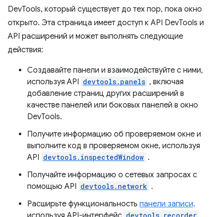
DevTools, который существует до тех пор, пока окно
открыто. Эта страница имеет доступ к API DevTools и
API расширений и может выполнять следующие
действия:
Создавайте панели и взаимодействуйте с ними,
используя API
devtools.panels
, включая
добавление страниц других расширений в
качестве панелей или боковых панелей в окно
DevTools.
Получите информацию об проверяемом окне и
выполните код в проверяемом окне, используя
API
devtools.inspectedWindow
.
Получайте информацию о сетевых запросах с
помощью API
devtools.network
.
Расширьте функциональность
панели записи,
используя API-интерфейс
devtools.recorder
.