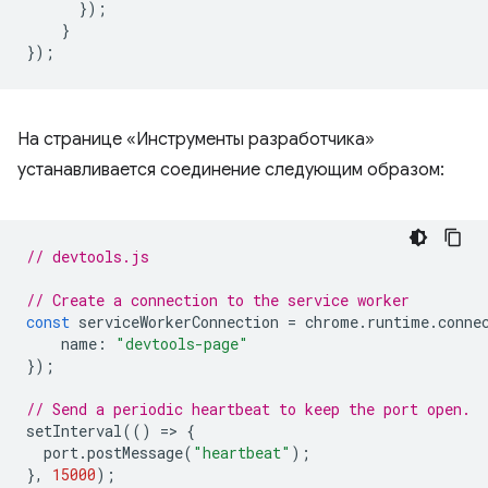
});
}
});
На странице «Инструменты разработчика»
устанавливается соединение следующим образом:
// devtools.js
// Create a connection to the service worker
const
serviceWorkerConnection
=
chrome
.
runtime
.
conne
name
:
"devtools-page"
});
// Send a periodic heartbeat to keep the port open.
setInterval
(()
=
>
{
port
.
postMessage
(
"heartbeat"
);
},
15000
);