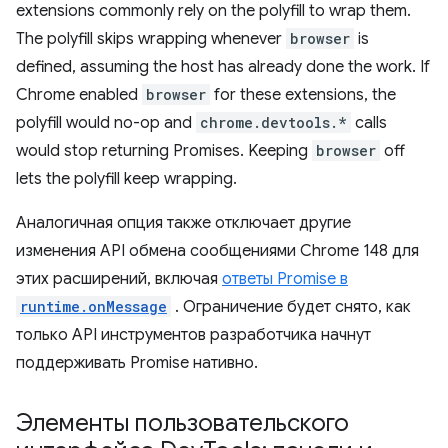
extensions commonly rely on the polyfill to wrap them.
The polyfill skips wrapping whenever
browser
is
defined, assuming the host has already done the work. If
Chrome enabled
browser
for these extensions, the
polyfill would no-op and
chrome.devtools.*
calls
would stop returning Promises. Keeping
browser
off
lets the polyfill keep wrapping.
Аналогичная опция также отключает другие
изменения API обмена сообщениями Chrome 148 для
этих расширений, включая
ответы Promise в
runtime.onMessage
. Ограничение будет снято, как
только API инструментов разработчика начнут
поддерживать Promise нативно.
Элементы пользовательского