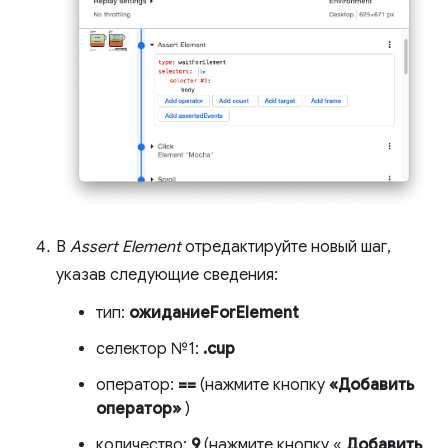
В
Assert Element
отредактируйте новый шаг,
указав следующие сведения:
тип:
ожиданиеForElement
селектор №1:
.cup
оператор:
==
(нажмите кнопку
«Добавить
оператор»
)
количество:
9
(нажмите кнопку «
Добавить