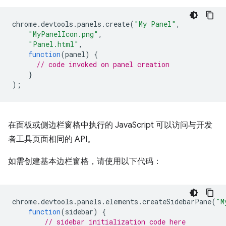
chrome
.
devtools
.
panels
.
create
(
"My Panel"
,
"MyPanelIcon.png"
,
"Panel.html"
,
function
(
panel
)
{
// code invoked on panel creation
}
);
在面板或侧边栏窗格中执行的 JavaScript 可以访问与开发
者工具页面相同的 API。
如需创建基本边栏窗格，请使用以下代码：
chrome
.
devtools
.
panels
.
elements
.
createSidebarPane
(
"M
function
(
sidebar
)
{
// sidebar initialization code here