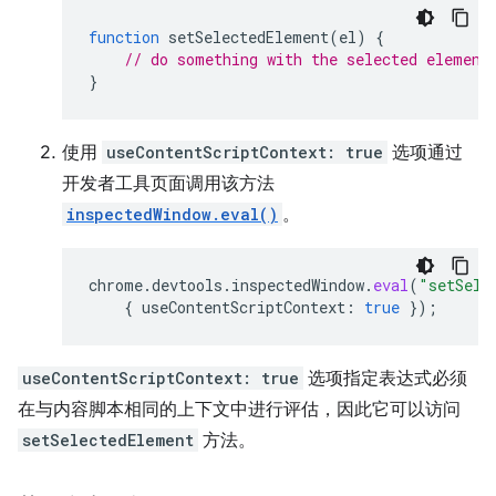
function
setSelectedElement
(
el
)
{
// do something with the selected element
}
使用
useContentScriptContext: true
选项通过
开发者工具页面调用该方法
inspectedWindow.eval()
。
chrome
.
devtools
.
inspectedWindow
.
eval
(
"setSele
{
useContentScriptContext
:
true
});
useContentScriptContext: true
选项指定表达式必须
在与内容脚本相同的上下文中进行评估，因此它可以访问
setSelectedElement
方法。