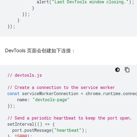
alert
(
"Last DevTools window closing."
);
}
});
}
});
DevTools 页面会创建如下连接：
// devtools.js
// Create a connection to the service worker
const
serviceWorkerConnection
=
chrome
.
runtime
.
conne
name
:
"devtools-page"
});
// Send a periodic heartbeat to keep the port open.
setInterval
(()
=
>
{
port
.
postMessage
(
"heartbeat"
);
},
15000
);