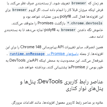
هر زمان که
browser
تعریف شود، از بسته‌بندی صرف نظر می‌کند، با
فرض اینکه میزبان قبلاً کار را انجام داده است. اگر کروم
browser
برای
این افزونه‌ها فعال کند، polyfill بدون عملیات خواهد بود و
chrome.devtools.*
بازگشت Promises را متوقف می‌کنند.
خاموش نگه داشتن
browser
به polyfill اجازه می‌دهد تا به بسته‌بندی
ادامه دهد.
همین انصراف، سایر تغییرات API پیام‌رسانی Chrome 148 را برای این
افزونه‌ها، از جمله
پاسخ‌های Promise در
runtime.onMessage
،
غیرفعال می‌کند. این محدودیت به محض اینکه APIهای DevTools به
طور بومی از Promiseها پشتیبانی کنند، برداشته خواهد شد.
عناصر رابط کاربری Dev
Tools: پنل‌ها و
پنل‌های نوار کناری
علاوه بر عناصر رابط کاربری معمول افزونه‌ها، مانند اقدامات مرورگر،