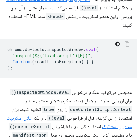
را هنگام استفاده از
eval()
فراهم می‌کند. به عنوان مثال، از آن برای
بررسی اولین عنصر اسکریپت در بخش
<head>
سند HTML استفاده
کنید:
chrome
.
devtools
.
inspectedWindow
.
eval
(
"inspect($$('head script')[0])"
,
function
(
result
,
isException
)
{
}
);
همچنین می‌توانید هنگام فراخوانی
inspectedWindow.eval()
برای ارزیابی عبارت در همان زمینه اسکریپت‌های محتوا، مقدار
useContentScriptContext
را روی
true
تنظیم کنید. برای
استفاده از این گزینه، قبل از فراخوانی
eval()
، از یک
اعلان اسکریپت
محتوای استاتیک
استفاده کنید، یا با فراخوانی
executeScript()
یا با مشخص کردن یک اسکریپت محتوا در فایل
manifest.json
.