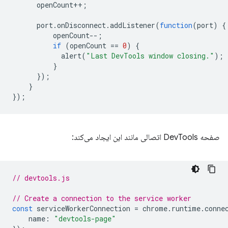
openCount
++
;
port
.
onDisconnect
.
addListener
(
function
(
port
)
{
openCount
--
;
if
(
openCount
==
0
)
{
alert
(
"Last DevTools window closing."
);
}
});
}
});
صفحه DevTools اتصالی مانند این ایجاد می‌کند:
// devtools.js
// Create a connection to the service worker
const
serviceWorkerConnection
=
chrome
.
runtime
.
conne
name
:
"devtools-page"