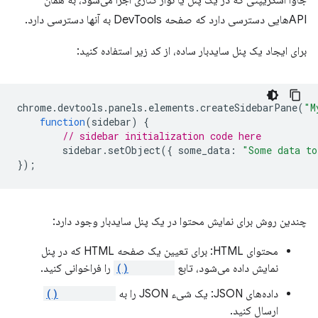
جاوا اسکریپتی که در یک پنل یا نوار کناری اجرا می‌شود، به همان
APIهایی دسترسی دارد که صفحه DevTools به آنها دسترسی دارد.
برای ایجاد یک پنل سایدبار ساده، از کد زیر استفاده کنید:
chrome
.
devtools
.
panels
.
elements
.
createSidebarPane
(
"M
function
(
sidebar
)
{
// sidebar initialization code here
sidebar
.
setObject
({
some_data
:
"Some data to
});
چندین روش برای نمایش محتوا در یک پنل سایدبار وجود دارد:
محتوای HTML: برای تعیین یک صفحه HTML که در پنل
نمایش داده می‌شود، تابع
setPage()
را فراخوانی کنید.
داده‌های JSON: یک شیء JSON را به
setObject()
ارسال کنید.