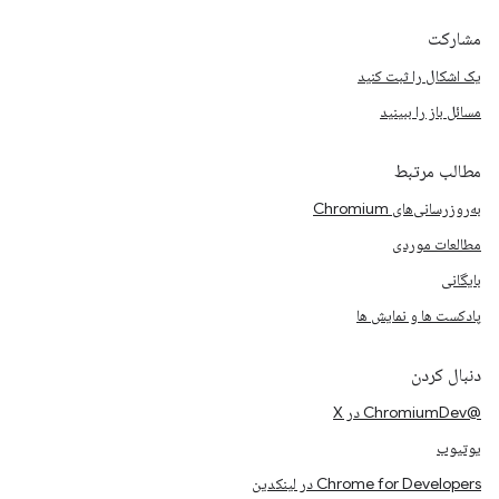
مشارکت
یک اشکال را ثبت کنید
مسائل باز را ببینید
مطالب مرتبط
به‌روزرسانی‌های Chromium
مطالعات موردی
بایگانی
پادکست ها و نمایش ها
دنبال کردن
@ChromiumDev در X
یوتیوب
Chrome for Developers در لینکدین