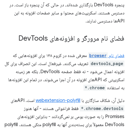
پنجره DevTools بارگذاری شده‌اند، در حالی که آن پنجره باز است، در
دسترس هستند. اسکریپت‌های محتوا و سایر صفحات افزونه به این
APIها دسترسی ندارند.
فضای نام مرورگر و افزونه‌های Dev
Tools
فضای نام
browser
معرفی شده در کروم ۱۴۸ برای افزونه‌هایی که
devtools_page
تعریف می‌کنند، غیرفعال است. این انصراف برای کل
افزونه اعمال می‌شود - نه فقط صفحه DevTools، بلکه هر زمینه
اسکریپتی که APIهای افزونه در آن اجرا می‌شوند. در تمام این افزونه‌ها
به استفاده
chrome.*
دلیل آن، شکاف سازگاری با
webextension-polyfill
است. APIهای
chrome.devtools.*
فقط فراخوانی هستند - آنها هنوز
Promises را به صورت بومی بر نمی‌گردانند - بنابراین افزونه‌های
DevTools معمولاً برای بسته‌بندی آنها به polyfill متکی هستند. polyfill