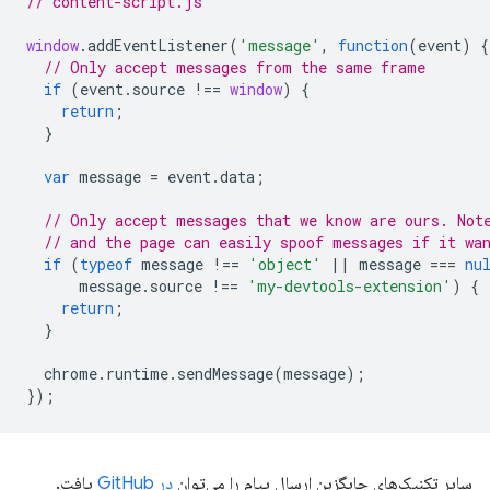
// content-script.js
window
.
addEventListener
(
'message'
,
function
(
event
)
{
// Only accept messages from the same frame
if
(
event
.
source
!==
window
)
{
return
;
}
var
message
=
event
.
data
;
// Only accept messages that we know are ours. Not
// and the page can easily spoof messages if it wa
if
(
typeof
message
!==
'object'
||
message
===
nu
message
.
source
!==
'my-devtools-extension'
)
{
return
;
}
chrome
.
runtime
.
sendMessage
(
message
);
});
سایر تکنیک‌های جایگزین ارسال پیام را می‌توان
در GitHub
یافت.