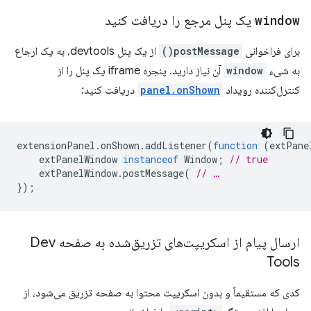
window
یک پنل مرجع را دریافت کنید
برای فراخوانی
postMessage()
از یک پنل devtools، به یک ارجاع
به شیء
window
آن نیاز دارید. پنجره iframe یک پنل را از
کنترل‌کننده رویداد
panel.onShown
دریافت کنید:
extensionPanel
.
onShown
.
addListener
(
function
(
extPane
extPanelWindow
instanceof
Window
;
// true
extPanelWindow
.
postMessage
(
// …
});
ارسال پیام از اسکریپت‌های تزریق‌شده به صفحه Dev
Tools
کدی که مستقیماً و بدون اسکریپت محتوا به صفحه تزریق می‌شود، از