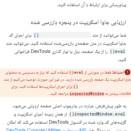
پیام‌رسانی برای ارتباط با آن استفاده کنید.
ارزیابی جاوا اسکریپت در پنجره بازرسی شده
شما می‌توانید از متد
inspectedWindow.eval()
برای اجرای کد
جاوا اسکریپت در متن صفحه‌ی بازرسی‌شده استفاده کنید. می‌توانید متد
eval()
را از یک صفحه، پنل یا نوار کناری DevTools فراخوانی
کنید.
احتیاط:
فقط در صورتی از
استفاده کنید که نیاز به دسترسی به محتوای
eval()
جاوا اسکریپت یک صفحه بازرسی شده دارید. در غیر این صورت، توصیه می‌کنیم از متد
برای اجرای اسکریپت‌ها استفاده کنید. برای
scripting.executeScript()
اطلاعات بیشتر، به
مراجعه کنید.
inspectedWindow
به طور پیش‌فرض، عبارت در چارچوب اصلی صفحه ارزیابی می‌شود.
inspectedWindow.eval()
از همان زمینه اجرای اسکریپت و
گزینه‌های کد وارد شده در کنسول DevTools استفاده می‌کند که امکان
دسترسی به ویژگی‌های
API مربوط به DevTools Console Utilities