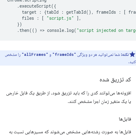
.
executeScript
({
target
:
{
tabId
:
getTabId
(),
frameIds
:
[
fra
files
:
[
"script.js"
],
})
.
then
(()
=
>
console
.
log
(
"script injected on targ
نکته:
شما نمی‌توانید هر دو ویژگی
و
را مشخص
"allFrames"
"frameIds"
کنید.
کد تزریق شده
افزونه‌ها می‌توانند کدی را که باید تزریق شود، از طریق یک فایل خارجی
یا یک متغیر زمان اجرا مشخص کنند.
فایل‌ها
فایل‌ها به صورت رشته‌هایی مشخص می‌شوند که مسیرهایی نسبت به