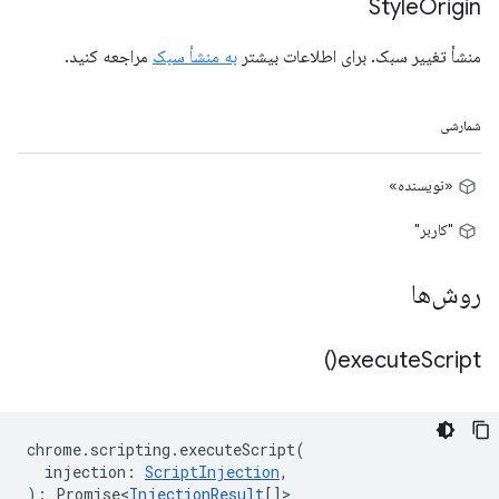
Style
Origin
منشأ تغییر سبک. برای اطلاعات بیشتر
به منشأ سبک
مراجعه کنید.
شمارشی
«نویسنده»
"کاربر"
روش‌ها
)
execute
Script(
chrome
.
scripting
.
executeScript
(
injection
:
ScriptInjection
,
)
:
Promise<
InjectionResult
[]
>