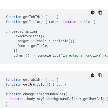
function
getTabId
()
{
...
}
function
getTitle
()
{
return
document
.
title
;
}
chrome
.
scripting
.
executeScript
({
target
:
{
tabId
:
getTabId
()},
func
:
getTitle
,
})
.
then
(()
=
>
console
.
log
(
"injected a function"
))
function
getTabId
()
{
...
}
function
getUserColor
()
{
...
}
function
changeBackgroundColor
()
{
document
.
body
.
style
.
backgroundColor
=
getUserColor
}