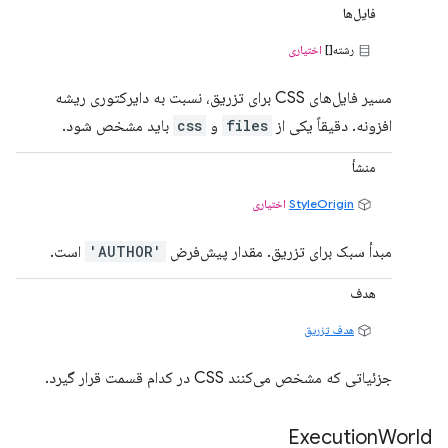
فایل‌ها
رشته[]
اختیاری
مسیر فایل‌های CSS برای تزریق، نسبت به دایرکتوری ریشه
افزونه. دقیقاً یکی از
files
و
css
باید مشخص شود.
منشأ
StyleOrigin
اختیاری
مبدأ سبک برای تزریق. مقدار پیش‌فرض
'AUTHOR'
است.
هدف
هدف تزریق
جزئیاتی که مشخص می‌کنند CSS در کدام قسمت قرار گیرد.
Execution
World