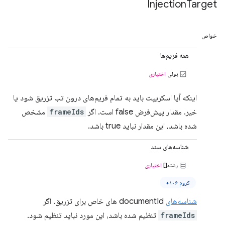
Injection
Target
خواص
همه فریم‌ها
بولی
اختیاری
اینکه آیا اسکریپت باید به تمام فریم‌های درون تب تزریق شود یا
خیر. مقدار پیش‌فرض false است. اگر
frameIds
مشخص
شده باشد، این مقدار نباید true باشد.
شناسه‌های سند
رشته[]
اختیاری
کروم ۱۰۶+
شناسه‌های
documentId های خاص برای تزریق. اگر
frameIds
تنظیم شده باشد، این مورد نباید تنظیم شود.