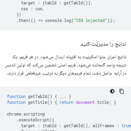
target
:
{
tabId
:
getTabId
()},
css
:
css
,
})
.
then
(()
=
>
console
.
log
(
"CSS injected"
));
نتایج را مدیریت کنید
نتایج اجرای جاوا اسکریپت به افزونه ارسال می‌شود. در هر فریم، یک
نتیجه واحد گنجانده می‌شود. فریم اصلی تضمین می‌کند که اولین اندیس
در آرایه حاصل باشد؛ تمام فریم‌های دیگر به ترتیب غیرقطعی قرار دارند.
function
getTabId
()
{
...
}
function
getTitle
()
{
return
document
.
title
;
}
chrome
.
scripting
.
executeScript
({
target
:
{
tabId
:
getTabId
(),
allFrames
:
true