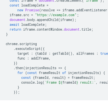
const
iframe
=
document
.
createElement
(
"iframe"
);
const
loadComplete
=
new
Promise
(
resolve
=
>
iframe
.
addEventListener
iframe
.
src
=
"https://example.com"
;
document
.
body
.
appendChild
(
iframe
);
await
loadComplete
;
return
iframe
.
contentWindow
.
document
.
title
;
}
chrome
.
scripting
.
executeScript
({
target
:
{
tabId
:
getTabId
(),
allFrames
:
true
func
:
addIframe
,
})
.
then
(
injectionResults
=
>
{
for
(
const
frameResult
of
injectionResults
)
{
const
{
frameId
,
result
}
=
frameResult
;
console
.
log
(
`Frame 
${
frameId
}
 result:`
,
resu
}
});