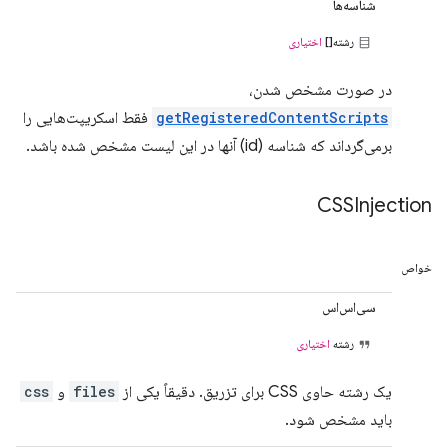
شناسه‌ها
رشته[]
اختیاری
در صورت مشخص شدن،
getRegisteredContentScripts
فقط اسکریپت‌هایی را
برمی‌گرداند که شناسه (id) آنها در این لیست مشخص شده باشد.
CSSInjection
خواص
سی‌اس‌اس
رشته
اختیاری
یک رشته حاوی CSS برای تزریق. دقیقاً یکی از
files
و
css
باید مشخص شود.