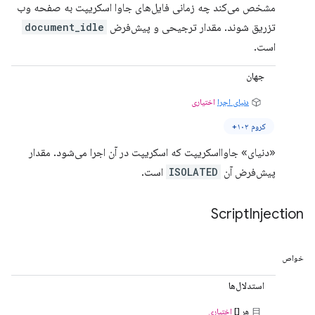
مشخص می‌کند چه زمانی فایل‌های جاوا اسکریپت به صفحه وب
تزریق شوند. مقدار ترجیحی و پیش‌فرض
document_idle
است.
جهان
دنیای اجرا
اختیاری
کروم ۱۰۲+
«دنیای» جاوااسکریپت که اسکریپت در آن اجرا می‌شود. مقدار
پیش‌فرض آن
ISOLATED
است.
Script
Injection
خواص
استدلال‌ها
هر []
اختیاری