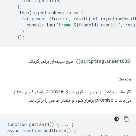
func
:
getTitle
,
})
.
then
(
injectionResults
=
>
{
for
(
const
{
frameId
,
result
}
of
injectionResul
console
.
log
(
`Frame 
${
frameId
}
 result:`
,
resu
}
});
scripting.insertCSS()
هیچ نتیجه‌ای برنمی‌گرداند.
وعده‌ها
اگر مقدار حاصل از اجرای اسکریپت یک promise باشد، کروم منتظر
می‌ماند تا promise برقرار شود و مقدار حاصل را برگرداند.
function
getTabId
()
{
...
}
async
function
addIframe
()
{