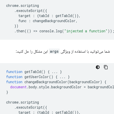
chrome
.
scripting
.
executeScript
({
target
:
{
tabId
:
getTabId
()},
func
:
changeBackgroundColor
,
})
.
then
(()
=
>
console
.
log
(
"injected a function"
))
شما می‌توانید با استفاده از ویژگی
args
این مشکل را حل کنید:
function
getTabId
()
{
...
}
function
getUserColor
()
{
...
}
function
changeBackgroundColor
(
backgroundColor
)
{
document
.
body
.
style
.
backgroundColor
=
backgroundCo
}
chrome
.
scripting
.
executeScript
({
target
:
{
tabId
:
getTabId
()},