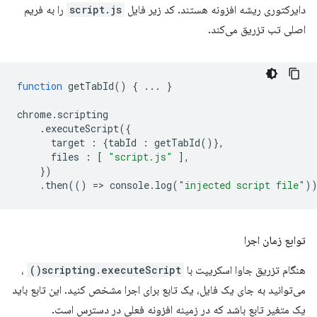
دایرکتوری ریشه افزونه هستند. کد زیر فایل
script.js
را به فریم
اصلی تب تزریق می‌کند.
function
getTabId
()
{
...
}
chrome
.
scripting
.
executeScript
({
target
:
{
tabId
:
getTabId
()},
files
:
[
"script.js"
],
})
.
then
(()
=
>
console
.
log
(
"injected script file"
)
توابع زمان اجرا
هنگام تزریق جاوا اسکریپت با
scripting.executeScript()
،
می‌توانید به جای یک فایل، یک تابع برای اجرا مشخص کنید. این تابع باید
یک متغیر تابع باشد که در زمینه افزونه فعلی در دسترس است.