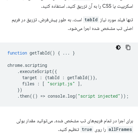
اسکریپت یا CSS را به آن تزریق کنید، استفاده کنید.
تنها فیلد مورد نیاز
tabId
است. به طور پیش‌فرض، تزریق در فریم
اصلی تب مشخص شده اجرا می‌شود.
function
getTabId
()
{
...
}
chrome
.
scripting
.
executeScript
({
target
:
{
tabId
:
getTabId
()},
files
:
[
"script.js"
],
})
.
then
(()
=
>
console
.
log
(
"script injected"
));
برای اجرا در تمام فریم‌های تب مشخص شده، می‌توانید مقدار بولی
allFrames
را روی
true
تنظیم کنید.