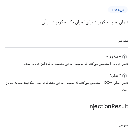
کروم ۹۵+
دنیای جاوا اسکریپت برای اجرای یک اسکریپت در آن.
شمارشی
«منزوی»
دنیای ایزوله را مشخص می‌کند، که محیط اجرایی منحصر به فرد این افزونه است.
"اصلی"
دنیای اصلی DOM را مشخص می‌کند، که محیط اجرایی مشترک با جاوا اسکریپت صفحه میزبان
است.
Injection
Result
خواص