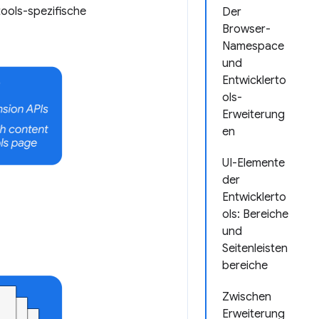
tools-spezifische
Der
Browser-
Namespace
und
Entwicklerto
ols-
Erweiterung
en
UI-Elemente
der
Entwicklerto
ols: Bereiche
und
Seitenleisten
bereiche
Zwischen
Erweiterung