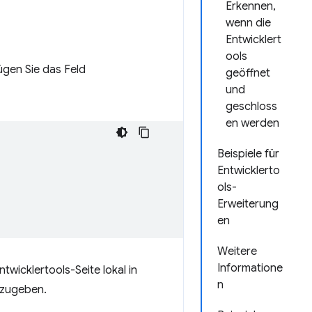
Erkennen,
wenn die
Entwicklert
ools
ügen Sie das Feld
geöffnet
und
geschloss
en werden
Beispiele für
Entwicklerto
ols-
Erweiterung
en
Weitere
Informatione
wicklertools-Seite lokal in
n
anzugeben.