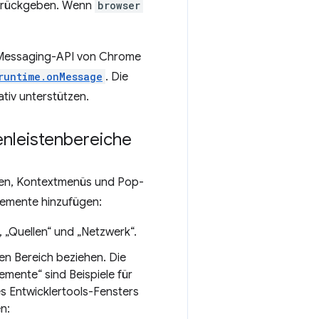
zurückgeben. Wenn
browser
 Messaging-API von Chrome
runtime.onMessage
. Die
tiv unterstützen.
enleistenbereiche
hen, Kontextmenüs und Pop-
lemente hinzufügen:
, „Quellen“ und „Netzwerk“.
nen Bereich beziehen. Die
lemente“ sind Beispiele für
s Entwicklertools-Fensters
n: