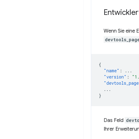
Entwickler
Wenn Sie eine E
devtools_pag
{
"name"
:
...
"version"
:
"1
"devtools_page
...
}
Das Feld
devt
Ihrer Erweiteru