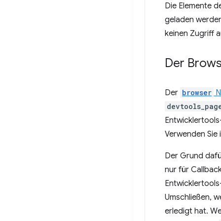
Die Elemente d
geladen werden,
keinen Zugriff a
Der Brows
Der
browser
N
devtools_pag
Entwicklertools
Verwenden Sie 
Der Grund dafür
nur für Callbac
Entwicklertools
Umschließen, 
erledigt hat. 