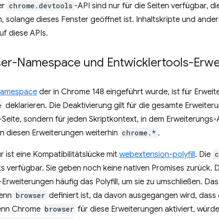
er
chrome.devtools
-API sind nur für die Seiten verfügbar, d
 solange dieses Fenster geöffnet ist. Inhaltskripte und ande
uf diese APIs.
er-Namespace und Entwicklertools-Erwe
amespace
der in Chrome 148 eingeführt wurde, ist für Erweite
e
deklarieren. Die Deaktivierung gilt für die gesamte Erweiterun
-Seite, sondern für jeden Skriptkontext, in dem Erweiterungs
in diesen Erweiterungen weiterhin
chrome.*
.
 ist eine Kompatibilitätslücke mit
webextension-polyfill
. Die
c
ks verfügbar. Sie geben noch keine nativen Promises zurück.
-Erweiterungen häufig das Polyfill, um sie zu umschließen. Das 
wenn
browser
definiert ist, da davon ausgegangen wird, dass 
Wenn Chrome
browser
für diese Erweiterungen aktiviert, würde 