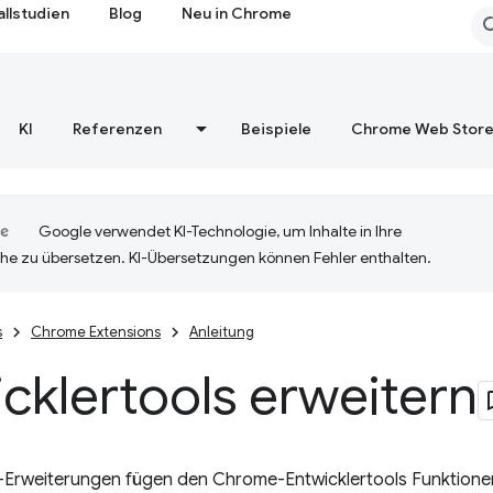
allstudien
Blog
Neu in Chrome
KI
Referenzen
Beispiele
Chrome Web Stor
Google verwendet KI-Technologie, um Inhalte in Ihre
he zu übersetzen. KI-Übersetzungen können Fehler enthalten.
s
Chrome Extensions
Anleitung
cklertools erweitern
-Erweiterungen fügen den Chrome-Entwicklertools Funktionen 