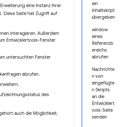
ein
Erweiterung eine Instanz ihrer
Inhaltskript
. Diese Seite hat Zugriff auf
übergeben
window
 ihnen interagieren. Außerdem
eines
zum Entwicklertools-Fenster
Referenzb
ereichs
abrufen
zum untersuchten Fenster
Nachrichte
rkanfragen abrufen.
n von
eingefügte
erweitern.
n Skripts
Aufzeichnungsstatus des
an die
Entwicklert
ools-Seite
gehört auch die Möglichkeit,
senden