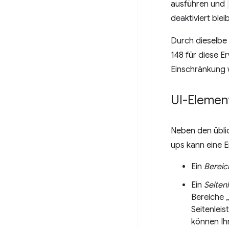
ausführen und
deaktiviert blei
Durch dieselbe
148 für diese Er
Einschränkung w
UI-Element
Neben den übli
ups kann eine E
Ein
Bereic
Ein
Seiten
Bereiche „
Seitenlei
können Ihr