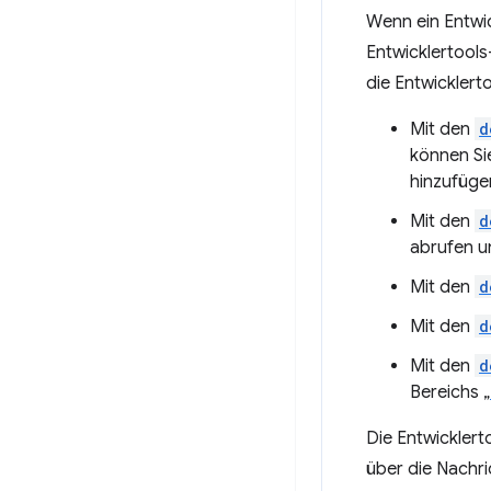
Wenn ein Entwic
Entwicklertools-
die Entwickler
Mit den
d
können Si
hinzufüge
Mit den
d
abrufen u
Mit den
d
Mit den
d
Mit den
d
Bereichs „
Die Entwicklert
über die Nachr