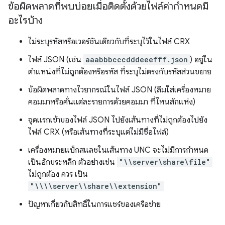
ข้อผิดพลาดที่พบบ่อยเมื่อติดตั้งด้วยไฟล์ค่ากำหนดมี
อะไรบ้าง
ไม่ระบุรหัสหรือเวอร์ชันเดียวกับที่ระบุไว้ในไฟล์ CRX
ไฟล์ JSON (เช่น
aaabbbcccdddeeefff.json
) อยู่ใน
ตำแหน่งที่ไม่ถูกต้องหรือรหัส ที่ระบุไม่ตรงกับรหัสส่วนขยาย
ข้อผิดพลาดทางไวยากรณ์ในไฟล์ JSON (ลืมใส่เครื่องหมาย
คอมมาหรือคั่นแต่ละรายการด้วยคอมมา ที่ไหนสักแห่ง)
จุดแรกเข้าของไฟล์ JSON ไปยังเส้นทางที่ไม่ถูกต้องไปยัง
ไฟล์ CRX (หรือเส้นทางที่ระบุแต่ไม่มีชื่อไฟล์)
เครื่องหมายแบ็กสแลชในเส้นทาง UNC จะไม่มีการกำหนด
เป็นอักขระหลีก ตัวอย่างเช่น
"\\server\share\file"
ไม่ถูกต้อง ควร เป็น
"\\\\server\\share\\extension"
ปัญหาเกี่ยวกับสิทธิ์ในการแชร์ของเครือข่าย