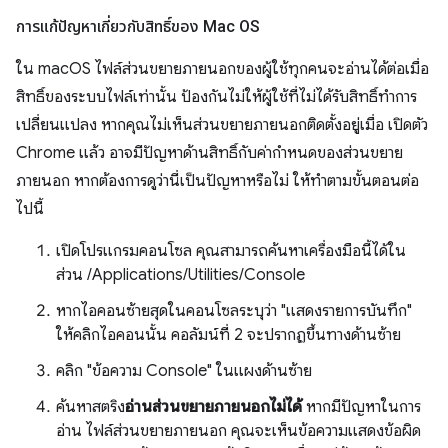
การแก้ปัญหาเกี่ยวกับสิทธิ์ของ Mac OS
ใน macOS ไฟล์ส่วนขยายภายนอกของผู้ใช้ทุกคนจะอ่านได้ต่อเมื่อ
สิทธิ์ของระบบไฟล์เท่านั้น ป้องกันไม่ให้ผู้ใช้ที่ไม่ได้รับสิทธิ์ทำการ
เปลี่ยนแปลง หากคุณไม่เห็นส่วนขยายภายนอกติดตั้งอยู่เมื่อ เปิดตัว
Chrome แล้ว อาจมีปัญหาด้านสิทธิ์กับค่ากำหนดของส่วนขยาย
ภายนอก หากต้องการดูว่านี่เป็นปัญหาหรือไม่ ให้ทำตามขั้นตอนต่อ
ไปนี้
เปิดโปรแกรมคอนโซล คุณสามารถค้นหาเครื่องมือนี้ได้ใน
ส่วน /Applications/Utilities/Console
หากไอคอนซ้ายสุดในคอนโซลระบุว่า "แสดงรายการบันทึก"
ให้คลิกไอคอนนั้น คอลัมน์ที่ 2 จะปรากฏขึ้นทางด้านซ้าย
คลิก "ข้อความ Console" ในแผงด้านซ้าย
ค้นหาสตริง
อ่านส่วนขยายภายนอกไม่ได้
หากมีปัญหาในการ
อ่าน ไฟล์ส่วนขยายภายนอก คุณจะเห็นข้อความแสดงข้อผิด