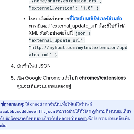
"/home/share/extension.crx",
"external_version": "1.0" }
ในการติดตั้งส่วนขยาย
ที่โฮสต์บนเซิร์ฟเวอร์ส่วนตัว
พารามิเตอร์ "external_update_url" ต้องชี้ไปที่ไฟล์
XML ดังตัวอย่างต่อไปนี้
json {
"external_update_url":
"http://myhost.com/mytestextension/upd
ates.xml" }
บันทึกไฟล์ JSON
เปิด Google Chrome แล้วไปที่
chrome://extensions
คุณจะเห็นส่วนขยายแสดงอยู่
หมายเหตุ:
ใช้
หากจำเป็นเพื่อให้แน่ใจว่าไฟล์
chmod
สามารถอ่านได้ทั่วโลก ดู
คำถามที่พบบ่อยเกี่ยว
aaabbbcccdddeeefff.json
กับข้อผิดพลาดที่พบบ่อยเกี่ยวกับไฟล์การกำหนดค่า
เพื่อรับความช่วยเหลือเพิ่ม
เติม