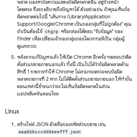
พลาด มองหาข้อความแสดงข้อผิดพลาดอื่น อยู่ข้างหน้า
โดยตรง ซึ่งจะอธิบายถึงปัญหาได้ ตัวอย่างเช่น ถ้าคุณเห็นข้อ
ผิดพลาดต่อไปนี้ "เส้นทาง /Library/Application
Support/Google/Chrome เป็นของกลุ่มที่ไม่ถูกต้อง" คุณ
จำเป็นต้องใช้
chgrp
หรือกล่องโต้ตอบ "รับข้อมูล" ของ
Finder เพื่อเปลี่ยนเจ้าของกลุ่มของไดเรกทอรีเป็น กลุ่มผู้
ดูแลระบบ
หลังจากแก้ปัญหาแล้ว ให้เปิด Chrome อีกครั้ง ทดสอบว่าติด
ตั้งส่วนขยายภายนอกแล้ว ทั้งนี้ เป็นไปได้ว่าข้อผิดพลาดด้าน
สิทธิ์ 1 รายการทำให้ Chrome ไม่สามารถตรวจพบข้อผิด
พลาดรายการที่ 2 หาก ไม่ได้ติดตั้งส่วนขยายภายนอก ให้ทำขั้น
ตอนเหล่านี้ซ้ำจนกว่าจะไม่เห็นข้อผิดพลาดในส่วน
แอปพลิเคชันคอนโซล
Linux
สร้างไฟล์ JSON ด้วยชื่อของรหัสส่วนขยาย เช่น
aaabbbcccdddeeefff.json