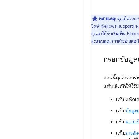
หมายเหตุ:
คุณมี
ส่วนขย
ขีดจำกัด][cws-support] 
คุณจะได้รับเงินเพิ่ม โปรด
คะแนนคุณภาพต่ำอย่างต่อเน
กรอกข้อมูล
ตอนนี้คุณกรอกรายล
แท็บ ลิงก์ที่ให้ไ
แท็บแพ็กเก
แท็บ
ข้อมูล
แท็บ
ความเป
แท็บ
การจัด