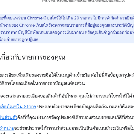
หน้ารายการในหน้าแดชบอร์ดสำหรับนักพัฒนาซอฟต์แวร์
าย
ที่เผยแพร่บน Chrome เว็บสโตร์ได้ไม่เกิน 20 รายการ ไม่มีการจำกัดจำนวนธีมดั
พนักงานของ Chrome เว็บสโตร์จะตรวจสอบรายการที่มีอยู่ของคุณและประวัติบัญ
ทราบว่าหากบัญชีนักพัฒนาแอปเคยถูกระงับมาก่อน หรือคุณสินค้าถูกนำออกก่อนหน้า
ื่อง คำขออาจถูกปฏิเสธ
เกี่ยวกับรายการของคุณ
ะเอียดเพิ่มเติมของรายชื่อได้ในเมนูด้านซ้ายมือ ต่อไปนี้คือข้อมูลสรุปค
ว้มีวิธีการโดยละเอียดในการกรอกข้อมูลแต่ละส่วน
จจะแสดงรายละเอียดของสินค้าที่อัปโหลด คุณไม่สามารถแก้ไขหน้านี้ได้ เม
ผลิตภัณฑ์ใน Store
ประกอบด้วยรายละเอียดข้อมูลผลิตภัณฑ์และวิธีแสด
็นส่วนตัว
คือที่ที่คุณประกาศวัตถุประสงค์เดียวของส่วนขยายและวิธีที่ส่วนข
จำหน่าย
จะช่วยประกาศให้ทราบว่าส่วนขยายเป็นสินค้าแบบชำระเงินหรือ