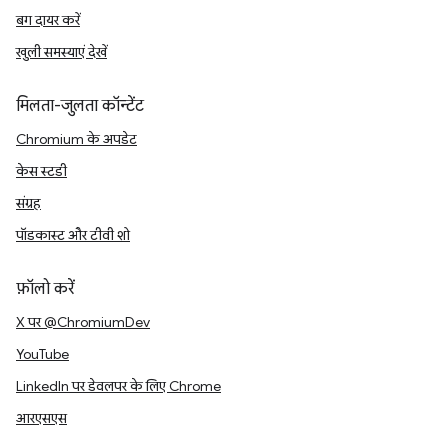
बग दायर करें
खुली समस्याएं देखें
मिलता-जुलता कॉन्टेंट
Chromium के अपडेट
केस स्टडी
संग्रह
पॉडकास्ट और टीवी शो
फ़ॉलो करें
X पर @ChromiumDev
YouTube
LinkedIn पर डेवलपर के लिए Chrome
आरएसएस