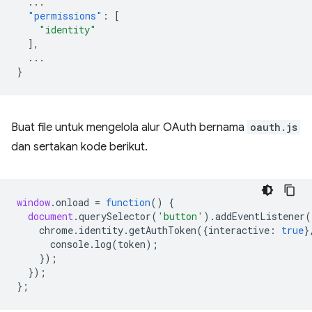
...
"permissions"
:
[
"identity"
],
...
}
Buat file untuk mengelola alur OAuth bernama
oauth.js
dan sertakan kode berikut.
window
.
onload
=
function
()
{
document
.
querySelector
(
'button'
).
addEventListener
(
chrome
.
identity
.
getAuthToken
({
interactive
:
true
}
console
.
log
(
token
);
});
});
};