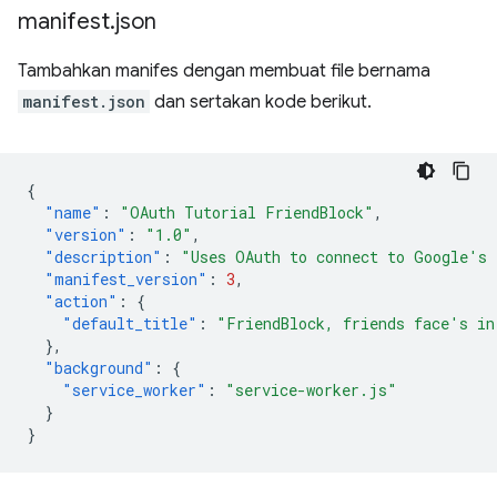
manifest
.
json
Tambahkan manifes dengan membuat file bernama
manifest.json
dan sertakan kode berikut.
{
"name"
:
"OAuth Tutorial FriendBlock"
,
"version"
:
"1.0"
,
"description"
:
"Uses OAuth to connect to Google's 
"manifest_version"
:
3
,
"action"
:
{
"default_title"
:
"FriendBlock, friends face's in
},
"background"
:
{
"service_worker"
:
"service-worker.js"
}
}