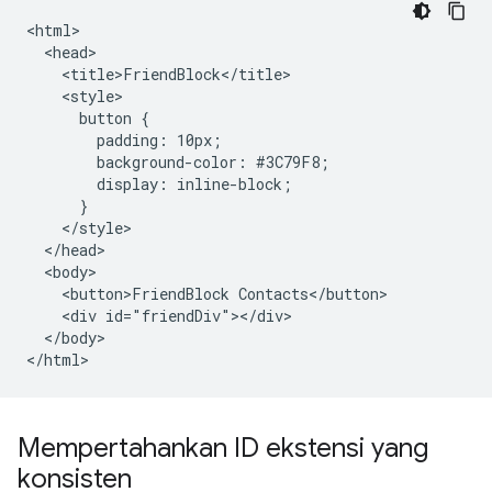
<html>

  <head>

    <title>FriendBlock</title>

    <style>

      button {

        padding: 10px;

        background-color: #3C79F8;

        display: inline-block;

      }

    </style>

  </head>

  <body>

    <button>FriendBlock Contacts</button>

    <div id="friendDiv"></div>

  </body>

Mempertahankan ID ekstensi yang
konsisten