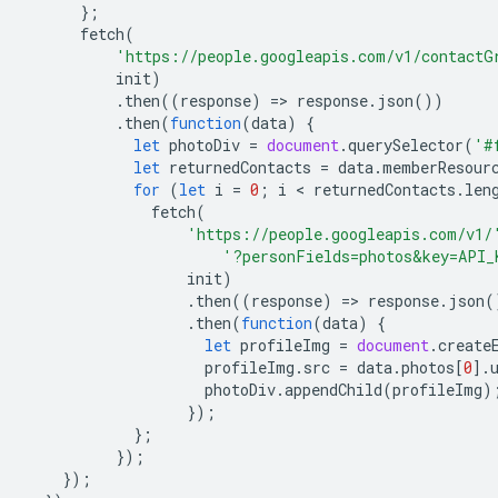
};
fetch
(
'https://people.googleapis.com/v1/contactG
init
)
.
then
((
response
)
=
>
response
.
json
())
.
then
(
function
(
data
)
{
let
photoDiv
=
document
.
querySelector
(
'#
let
returnedContacts
=
data
.
memberResour
for
(
let
i
=
0
;
i
 < 
returnedContacts
.
len
fetch
(
'https://people.googleapis.com/v1/
'?personFields=photos&key=API_
init
)
.
then
((
response
)
=
>
response
.
json
(
.
then
(
function
(
data
)
{
let
profileImg
=
document
.
create
profileImg
.
src
=
data
.
photos
[
0
].
photoDiv
.
appendChild
(
profileImg
)
});
};
});
});