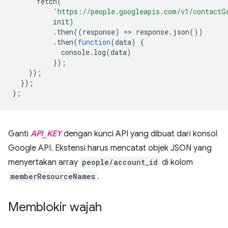
fetch
(
'https://people.googleapis.com/v1/contactG
init
)
.
then
((
response
)
=
>
response
.
json
())
.
then
(
function
(
data
)
{
console
.
log
(
data
)
});
});
});
};
Ganti
API_KEY
dengan kunci API yang dibuat dari konsol
Google API. Ekstensi harus mencatat objek JSON yang
menyertakan array
people/account_id
di kolom
memberResourceNames
.
Memblokir wajah