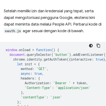
Setelah memiliki izin dan kredensial yang tepat, serta
dapat mengotorisasi pengguna Google, ekstensi kini
dapat meminta data melalui People API. Perbarui kode di
oauth.js
agar sesuai dengan kode di bawah.
window
.
onload
=
function
()
{
document
.
querySelector
(
'button'
).
addEventListener
(
chrome
.
identity
.
getAuthToken
({
interactive
:
true
}
let
init
=
{
method
:
'GET'
,
async
:
true
,
headers
:
{
Authorization
:
'Bearer '
+
token
,
'Content-Type'
:
'application/json'
},
'contentType'
:
'json'
};