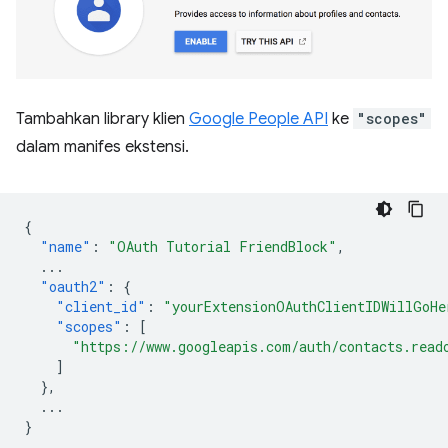
Tambahkan library klien
Google People API
ke
"scopes"
dalam manifes ekstensi.
{
"name"
:
"OAuth Tutorial FriendBlock"
,
...
"oauth2"
:
{
"client_id"
:
"yourExtensionOAuthClientIDWillGoHe
"scopes"
:
[
"https://www.googleapis.com/auth/contacts.read
]
},
...
}