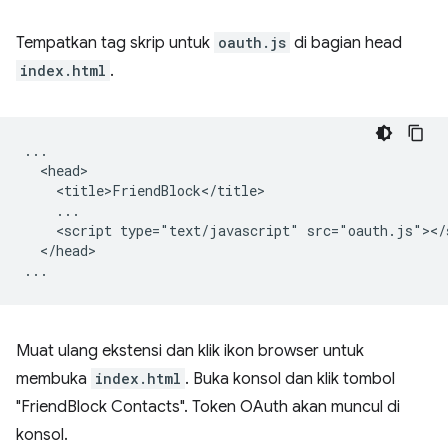
Tempatkan tag skrip untuk
oauth.js
di bagian head
index.html
.
...

  <head>

    <title>FriendBlock</title>

    ...

    <script type="text/javascript" src="oauth.js"></s
  </head>

Muat ulang ekstensi dan klik ikon browser untuk
membuka
index.html
. Buka konsol dan klik tombol
"FriendBlock Contacts". Token OAuth akan muncul di
konsol.