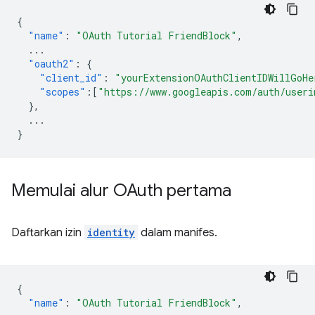
{
"name"
:
"OAuth Tutorial FriendBlock"
,
...
"oauth2"
:
{
"client_id"
:
"yourExtensionOAuthClientIDWillGoHe
"scopes"
:[
"https://www.googleapis.com/auth/useri
},
...
}
Memulai alur OAuth pertama
Daftarkan izin
identity
dalam manifes.
{
"name"
:
"OAuth Tutorial FriendBlock"
,