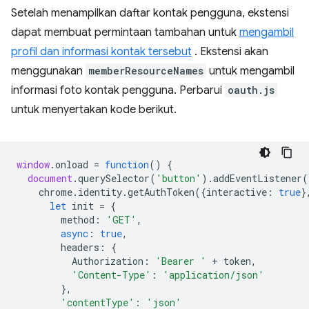
Setelah menampilkan daftar kontak pengguna, ekstensi
dapat membuat permintaan tambahan untuk
mengambil
profil dan informasi kontak tersebut
. Ekstensi akan
menggunakan
memberResourceNames
untuk mengambil
informasi foto kontak pengguna. Perbarui
oauth.js
untuk menyertakan kode berikut.
window
.
onload
=
function
()
{
document
.
querySelector
(
'button'
).
addEventListener
(
chrome
.
identity
.
getAuthToken
({
interactive
:
true
}
let
init
=
{
method
:
'GET'
,
async
:
true
,
headers
:
{
Authorization
:
'Bearer '
+
token
,
'Content-Type'
:
'application/json'
},
'contentType'
:
'json'