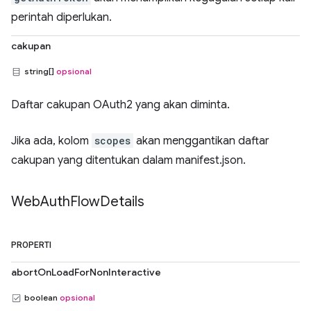
perintah diperlukan.
cakupan
string[]
opsional
Daftar cakupan OAuth2 yang akan diminta.
Jika ada, kolom
scopes
akan menggantikan daftar
cakupan yang ditentukan dalam manifest.json.
Web
Auth
Flow
Details
PROPERTI
abortOnLoadForNonInteractive
boolean
opsional