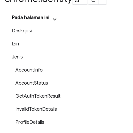
Pada halaman ini
Deskripsi
Izin
Jenis
AccountInfo
AccountStatus
GetAuthTokenResult
InvalidTokenDetails
ProfileDetails