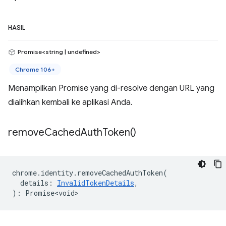
HASIL
Promise<string | undefined>
Chrome 106+
Menampilkan Promise yang di-resolve dengan URL yang
dialihkan kembali ke aplikasi Anda.
remove
Cached
Auth
Token(
)
chrome
.
identity
.
removeCachedAuthToken
(
details
:
InvalidTokenDetails
,
)
:
Promise<void>