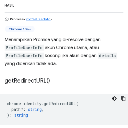
HASIL
Promise<
ProfileUserInfo
>
Chrome 106+
Menampilkan Promise yang di-resolve dengan
ProfileUserInfo
akun Chrome utama, atau
ProfileUserInfo
kosong jika akun dengan
details
yang diberikan tidak ada.
get
Redirect
URL(
)
chrome
.
identity
.
getRedirectURL
(
path?
:
string
,
)
:
string