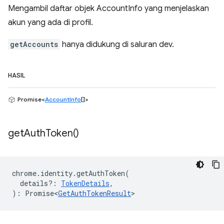
Mengambil daftar objek AccountInfo yang menjelaskan
akun yang ada di profil.
getAccounts
hanya didukung di saluran dev.
HASIL
Promise<
AccountInfo
[]>
get
Auth
Token(
)
chrome
.
identity
.
getAuthToken
(
details?
:
TokenDetails
,
)
:
Promise<
GetAuthTokenResult
>