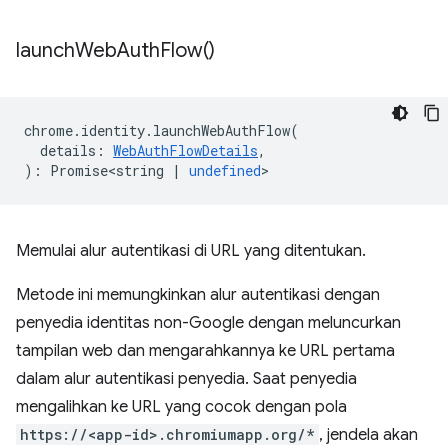
launch
Web
Auth
Flow(
)
chrome
.
identity
.
launchWebAuthFlow
(
details
:
WebAuthFlowDetails
,
)
:
Promise<string
|
undefined
>
Memulai alur autentikasi di URL yang ditentukan.
Metode ini memungkinkan alur autentikasi dengan
penyedia identitas non-Google dengan meluncurkan
tampilan web dan mengarahkannya ke URL pertama
dalam alur autentikasi penyedia. Saat penyedia
mengalihkan ke URL yang cocok dengan pola
https://<app-id>.chromiumapp.org/*
, jendela akan