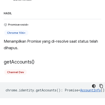
HASIL
Promise<void>
Chrome 106+
Menampilkan Promise yang di-resolve saat status telah
dihapus.
get
Accounts(
)
Channel Dev
chrome
.
identity
.
getAccounts
()
:
Promise<
AccountInfo
[]