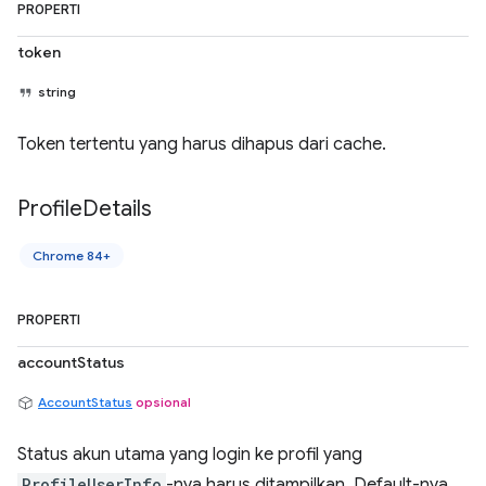
PROPERTI
token
string
Token tertentu yang harus dihapus dari cache.
Profile
Details
Chrome 84+
PROPERTI
accountStatus
AccountStatus
opsional
Status akun utama yang login ke profil yang
ProfileUserInfo
-nya harus ditampilkan. Default-nya