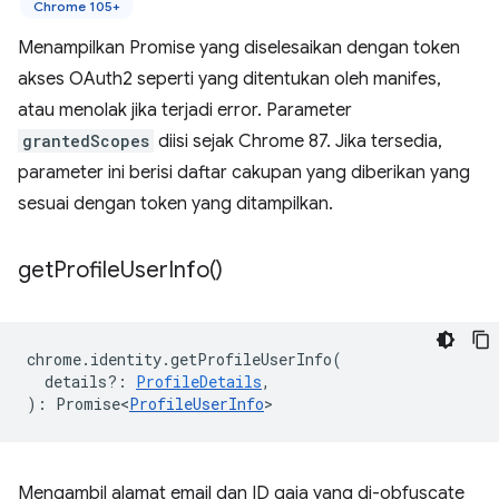
Chrome 105+
Menampilkan Promise yang diselesaikan dengan token
akses OAuth2 seperti yang ditentukan oleh manifes,
atau menolak jika terjadi error. Parameter
grantedScopes
diisi sejak Chrome 87. Jika tersedia,
parameter ini berisi daftar cakupan yang diberikan yang
sesuai dengan token yang ditampilkan.
get
Profile
User
Info(
)
chrome
.
identity
.
getProfileUserInfo
(
details?
:
ProfileDetails
,
)
:
Promise<
ProfileUserInfo
>
Mengambil alamat email dan ID gaia yang di-obfuscate