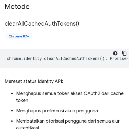
Metode
clear
All
Cached
Auth
Tokens(
)
Chrome 87+
chrome
.
identity
.
clearAllCachedAuthTokens
()
:
Promise<
Mereset status Identity API:
Menghapus semua token akses OAuth2 dari cache
token
Menghapus preferensi akun pengguna
Membatalkan otorisasi pengguna dari semua alur
autentikasi