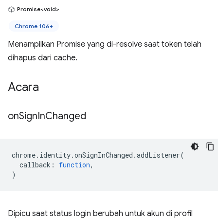
Promise<void>
Chrome 106+
Menampilkan Promise yang di-resolve saat token telah
dihapus dari cache.
Acara
on
Sign
In
Changed
chrome
.
identity
.
onSignInChanged
.
addListener
(
callback
:
function
,
)
Dipicu saat status login berubah untuk akun di profil