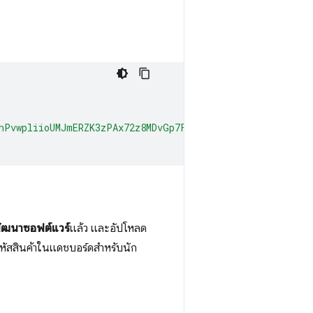
hPvwpliioUMJmERZK3zPAx72z8MDvGp7Fx7ZlzuZpL4yyp4zXBI+MUh
ัฒนาซอฟต์แวร์
แล้ว และอัปโหลด
รหัสสินค้าในแดชบอร์ดสำหรับนัก