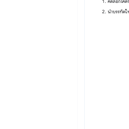
คัดลอกโค้ด
นำบรรทัดให