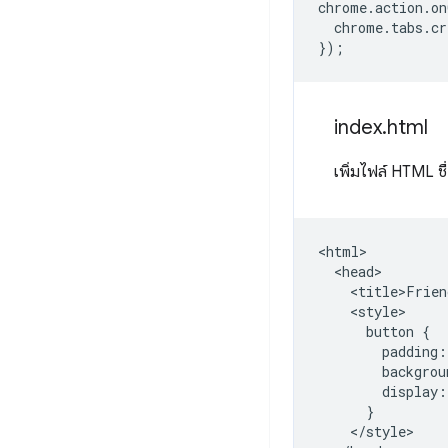
chrome
.
action
.
on
chrome
.
tabs
.
cr
});
index
.
html
เพิ่มไฟล์ HTML ชื
<html>

  <head>

    <title>Frien
    <style>

      button {

        padding:
        backgrou
        display:
      }

    </style>
