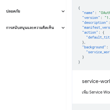
{
ปลอดภัย
"name"
:
"OAut
"version"
:
"1
"description"
"manifest_ver
การสนับสนุนและความคิดเห็น
"action"
:
{
"default_tit
},
"background"
:
"service_wor
}
}
service-wor
เพิ่ม Service Wo