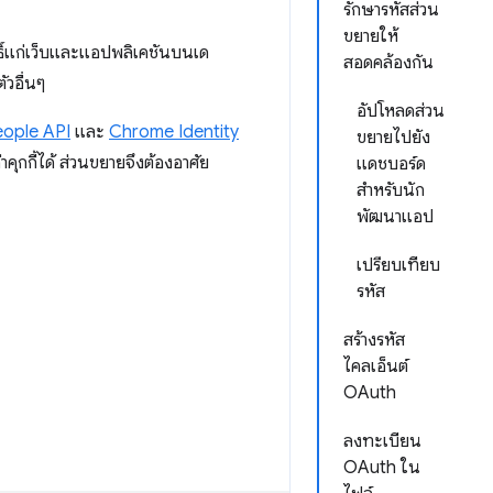
รักษารหัสส่วน
ขยายให้
ทธิ์แก่เว็บและแอปพลิเคชันบนเด
สอดคล้องกัน
ัวอื่นๆ
อัปโหลดส่วน
ople API
และ
Chrome Identity
ขยายไปยัง
ุกกี้ได้ ส่วนขยายจึงต้องอาศัย
แดชบอร์ด
สำหรับนัก
พัฒนาแอป
เปรียบเทียบ
รหัส
สร้างรหัส
ไคลเอ็นต์
OAuth
ลงทะเบียน
OAuth ใน