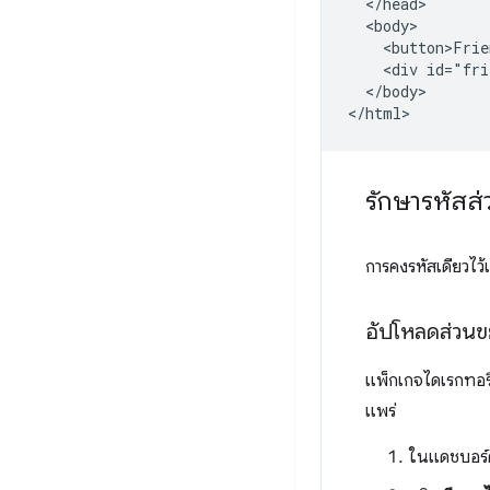
  </head>

  <body>

    <button>Frie
    <div id="fri
  </body>

รักษารหัสส
การคงรหัสเดียวไว
อัปโหลดส่วน
แพ็กเกจไดเรกทอร
แพร่
ในแดชบอร์ด