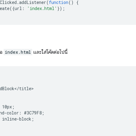
Clicked
.
addListener
(
function
()
{
eate
({
url
:
'index.html'
});
่อ
index.html
และใส่โค้ดต่อไปนี้
dBlock</title>

 10px;

nd-color: #3C79F8;

 inline-block;
