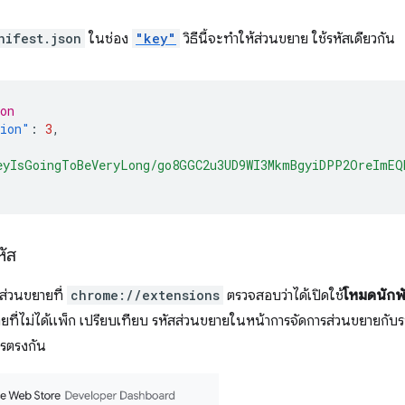
nifest.json
ในช่อง
"key"
วิธีนี้จะทำให้ส่วนขยาย ใช้รหัสเดียวกัน
on
sion"
:
3
,
eyIsGoingToBeVeryLong/go8GGC2u3UD9WI3MkmBgyiDPP2OreImEQ
หัส
รส่วนขยายที่
chrome://extensions
ตรวจสอบว่าได้เปิดใช้
โหมดนักพ
ยที่ไม่ได้แพ็ก เปรียบเทียบ รหัสส่วนขยายในหน้าการจัดการส่วนขยายกับ
รตรงกัน