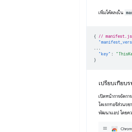
เพิ่มโค้ดลงใน
ma
{
// manifest.js
"manifest_ver
...
"key"
:
"ThisK
}
เปรียบเทียบร
เปิดหน้าการจัดกา
ไดเรกทอรีส่วนขยา
พัฒนาแอป โดยคว