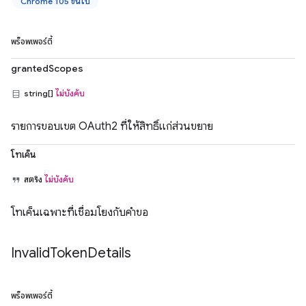
Chrome 105 ขึ้นไป
พร็อพเพอร์ตี้
grantedScopes
string[]
ไม่บังคับ
รายการขอบเขต OAuth2 ที่ให้สิทธิ์แก่ส่วนขยาย
โทเค็น
สตริง
ไม่บังคับ
โทเค็นเฉพาะที่เชื่อมโยงกับคำขอ
Invalid
Token
Details
พร็อพเพอร์ตี้