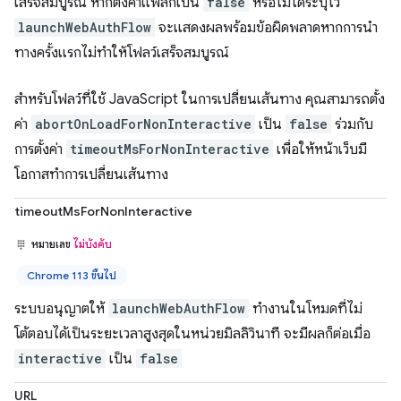
เสร็จสมบูรณ์ หากตั้งค่าแฟล็กเป็น
false
หรือไม่ได้ระบุไว้
launchWebAuthFlow
จะแสดงผลพร้อมข้อผิดพลาดหากการนำ
ทางครั้งแรกไม่ทำให้โฟลว์เสร็จสมบูรณ์
สำหรับโฟลว์ที่ใช้ JavaScript ในการเปลี่ยนเส้นทาง คุณสามารถตั้ง
ค่า
abortOnLoadForNonInteractive
เป็น
false
ร่วมกับ
การตั้งค่า
timeoutMsForNonInteractive
เพื่อให้หน้าเว็บมี
โอกาสทำการเปลี่ยนเส้นทาง
timeoutMsForNonInteractive
หมายเลข
ไม่บังคับ
Chrome 113 ขึ้นไป
ระบบอนุญาตให้
launchWebAuthFlow
ทำงานในโหมดที่ไม่
โต้ตอบได้เป็นระยะเวลาสูงสุดในหน่วยมิลลิวินาที จะมีผลก็ต่อเมื่อ
interactive
เป็น
false
URL