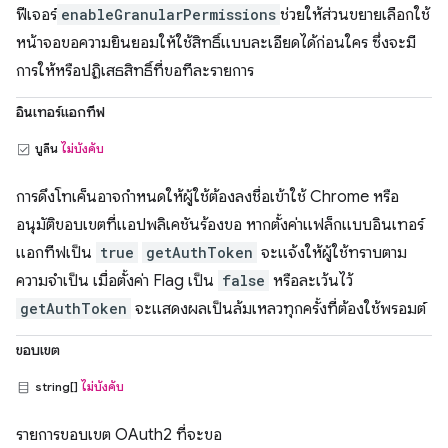
ฟีเจอร์
enableGranularPermissions
ช่วยให้ส่วนขยายเลือกใช้
หน้าจอขอความยินยอมให้ใช้สิทธิ์แบบละเอียดได้ก่อนใคร ซึ่งจะมี
การให้หรือปฏิเสธสิทธิ์ที่ขอทีละรายการ
อินเทอร์แอกทีฟ
บูลีน
ไม่บังคับ
การดึงโทเค็นอาจกำหนดให้ผู้ใช้ต้องลงชื่อเข้าใช้ Chrome หรือ
อนุมัติขอบเขตที่แอปพลิเคชันร้องขอ หากตั้งค่าแฟล็กแบบอินเทอร์
แอกทีฟเป็น
true
getAuthToken
จะแจ้งให้ผู้ใช้ทราบตาม
ความจำเป็น เมื่อตั้งค่า Flag เป็น
false
หรือละเว้นไว้
getAuthToken
จะแสดงผลเป็นล้มเหลวทุกครั้งที่ต้องใช้พรอมต์
ขอบเขต
string[]
ไม่บังคับ
รายการขอบเขต OAuth2 ที่จะขอ