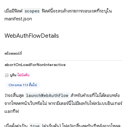
เมื่อมีฟิลด์
scopes
ฟิลด์นี้จะลบล้างรายการขอบเขตที่ระบุใน
manifest.json
Web
Auth
Flow
Details
พร็อพเพอร์ตี้
abortOnLoadForNonInteractive
บูลีน
ไม่บังคับ
Chrome 113 ขึ้นไป
ว่าจะสิ้นสุด
launchWebAuthFlow
สำหรับคำขอที่ไม่โต้ตอบหลัง
จากโหลดหน้าเว็บหรือไม่ พารามิเตอร์นี้ไม่มีผลกับโฟลว์แบบอินเทอร์
แอกทีฟ
เมื่อตั้งค่าเป็น
true
(ค่าเริ่มต้น) โฟลว์จะสิ้นสุดทันทีหลังจากโหลด