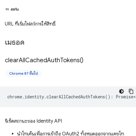
สตริง
URL ที่เริ่มโฟลว์การให้สิทธิ์
เมธอด
clear
All
Cached
Auth
Tokens(
)
Chrome 87 ขึ้นไป
chrome
.
identity
.
clearAllCachedAuthTokens
()
:
Promise<
รีเซ็ตสถานะของ Identity API
นำโทเค็นเพื่อการเข้าถึง OAuth2 ทั้งหมดออกจากแคชโท