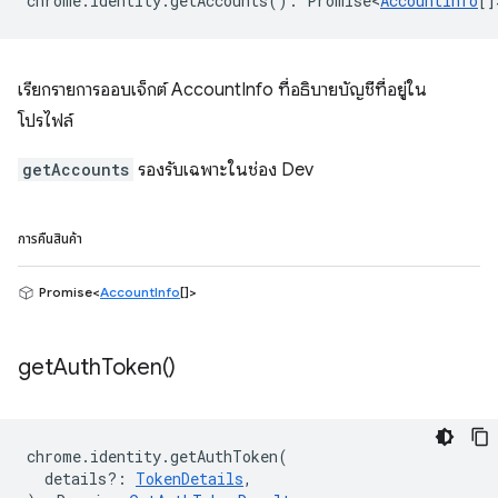
chrome
.
identity
.
getAccounts
()
:
Promise<
AccountInfo
[]
เรียกรายการออบเจ็กต์ AccountInfo ที่อธิบายบัญชีที่อยู่ใน
โปรไฟล์
getAccounts
รองรับเฉพาะในช่อง Dev
การคืนสินค้า
Promise<
AccountInfo
[]>
get
Auth
Token(
)
chrome
.
identity
.
getAuthToken
(
details?
:
TokenDetails
,