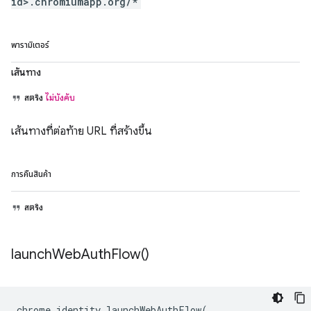
id>.chromiumapp.org/*
พารามิเตอร์
เส้นทาง
สตริง
ไม่บังคับ
เส้นทางที่ต่อท้าย URL ที่สร้างขึ้น
การคืนสินค้า
สตริง
launch
Web
Auth
Flow(
)
chrome
.
identity
.
launchWebAuthFlow
(