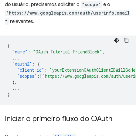
do usuário, precisamos solicitar o
"scope"
e o
"https://www.googleapis.com/auth/userinfo.email
"
relevantes.
{
"name"
:
"OAuth Tutorial FriendBlock"
,
...
"oauth2"
:
{
"client_id"
:
"yourExtensionOAuthClientIDWillGoHe
"scopes"
:[
"https://www.googleapis.com/auth/useri
},
...
}
Iniciar o primeiro fluxo do OAuth