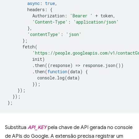
async
:
true
,
headers
:
{
Authorization
:
'Bearer '
+
token
,
'Content-Type'
:
'application/json'
},
'contentType'
:
'json'
};
fetch
(
'https://people.googleapis.com/v1/contactG
init
)
.
then
((
response
)
=
>
response
.
json
())
.
then
(
function
(
data
)
{
console
.
log
(
data
)
});
});
});
};
Substitua
API_KEY
pela chave de API gerada no console
de APIs do Google. A extensão precisa registrar um