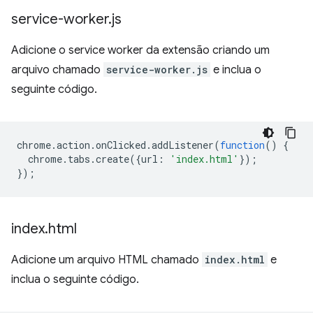
service-worker
.
js
Adicione o service worker da extensão criando um
arquivo chamado
service-worker.js
e inclua o
seguinte código.
chrome
.
action
.
onClicked
.
addListener
(
function
()
{
chrome
.
tabs
.
create
({
url
:
'index.html'
});
});
index
.
html
Adicione um arquivo HTML chamado
index.html
e
inclua o seguinte código.