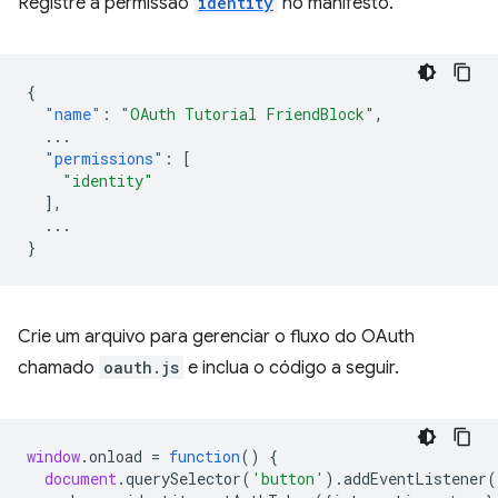
Registre a permissão
identity
no manifesto.
{
"name"
:
"OAuth Tutorial FriendBlock"
,
...
"permissions"
:
[
"identity"
],
...
}
Crie um arquivo para gerenciar o fluxo do OAuth
chamado
oauth.js
e inclua o código a seguir.
window
.
onload
=
function
()
{
document
.
querySelector
(
'button'
).
addEventListener
(