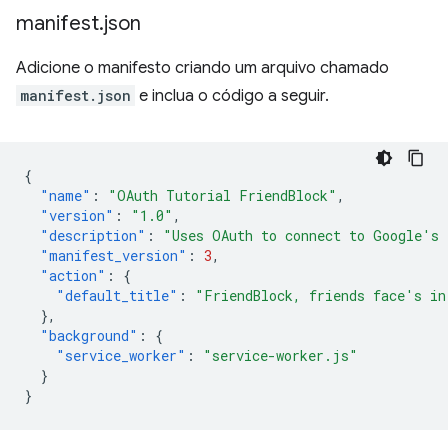
manifest
.
json
Adicione o manifesto criando um arquivo chamado
manifest.json
e inclua o código a seguir.
{
"name"
:
"OAuth Tutorial FriendBlock"
,
"version"
:
"1.0"
,
"description"
:
"Uses OAuth to connect to Google's 
"manifest_version"
:
3
,
"action"
:
{
"default_title"
:
"FriendBlock, friends face's in
},
"background"
:
{
"service_worker"
:
"service-worker.js"
}
}