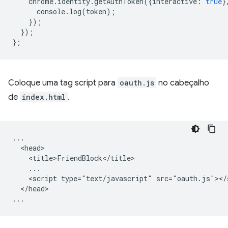
chrome
.
identity
.
getAuthToken
({
interactive
:
true
}
console
.
log
(
token
);
});
});
};
Coloque uma tag script para
oauth.js
no cabeçalho
de
index.html
.
...

  <head>

    <title>FriendBlock</title>

    ...

    <script type="text/javascript" src="oauth.js"></s
  </head>
