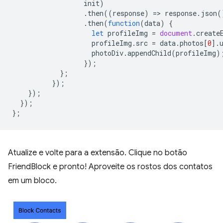
init
)
.
then
((
response
)
=
>
response
.
json
(
.
then
(
function
(
data
)
{
let
profileImg
=
document
.
create
profileImg
.
src
=
data
.
photos
[
0
].
photoDiv
.
appendChild
(
profileImg
)
});
};
});
});
});
};
Atualize e volte para a extensão. Clique no botão
FriendBlock e pronto! Aproveite os rostos dos contatos
em um bloco.