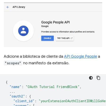
Adicione a biblioteca de cliente da
API Google People
a
"scopes"
no manifesto da extensão.
{
"name"
:
"OAuth Tutorial FriendBlock"
,
...
"oauth2"
:
{
"client_id"
:
"yourExtensionOAuthClientIDWillGoHe
"scopes"
:
[