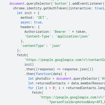
document
.
querySelector
(
'button'
).
addEventListener
(
chrome
.
identity
.
getAuthToken
({
interactive
:
true
}
let
init
=
{
method
:
'GET'
,
async
:
true
,
headers
:
{
Authorization
:
'Bearer '
+
token
,
'Content-Type'
:
'application/json'
},
'contentType'
:
'json'
};
fetch
(
'https://people.googleapis.com/v1/contactG
init
)
.
then
((
response
)
=
>
response
.
json
())
.
then
(
function
(
data
)
{
let
photoDiv
=
document
.
querySelector
(
'#
let
returnedContacts
=
data
.
memberResour
for
(
let
i
=
0
;
i
 < 
returnedContacts
.
len
fetch
(
'https://people.googleapis.com/v1/
'?personFields=photos&key=API_