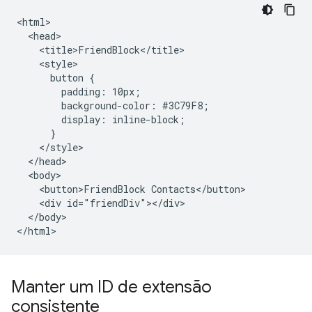
<html>

  <head>

    <title>FriendBlock</title>

    <style>

      button {

        padding: 10px;

        background-color: #3C79F8;

        display: inline-block;

      }

    </style>

  </head>

  <body>

    <button>FriendBlock Contacts</button>

    <div id="friendDiv"></div>

  </body>

Manter um ID de extensão
consistente