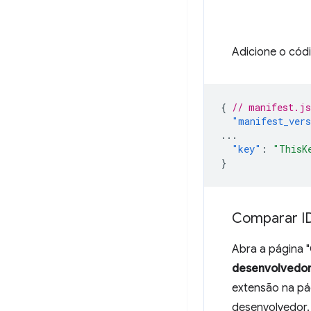
Adicione o cód
{
// manifest.js
"manifest_ver
...
"key"
:
"ThisK
}
Comparar I
Abra a página 
desenvolvedo
extensão na pá
desenvolvedor. 