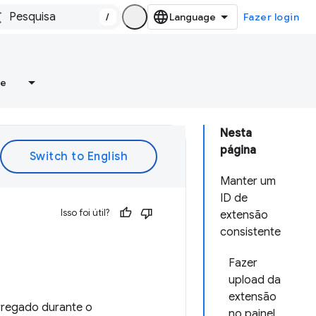
/
Fazer login
re
Nesta
página
Manter um
ID de
Isso foi útil?
extensão
consistente
Fazer
upload da
extensão
rregado durante o
no painel