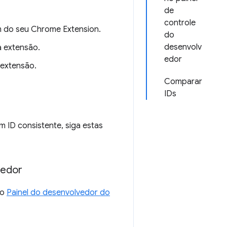
de
controle
em do seu Chrome Extension.
do
desenvolv
 extensão.
edor
extensão.
Comparar
IDs
m ID consistente, siga estas
vedor
no
Painel do desenvolvedor do