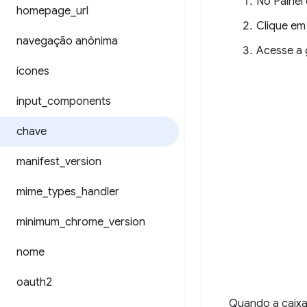
No Painel
homepage
_
url
Clique e
navegação anônima
Acesse a 
ícones
input
_
components
chave
manifest
_
version
mime
_
types
_
handler
minimum
_
chrome
_
version
nome
oauth2
Quando a caixa 