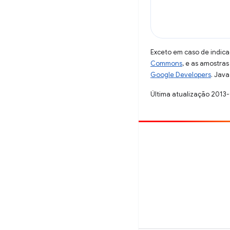
Exceto em caso de indica
Commons
, e as amostra
Google Developers
. Java
Última atualização 2013
Contribuir
Registre um bug
Veja as questões em aberto