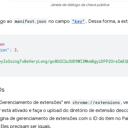
Janela de diálogo da chave pública
igo ao
manifest.json
no campo
"key"
. Dessa forma, a ex
on
sion"
:
3
,
eyIsGoingToBeVeryLong/go8GGC2u3UD9WI3MkmBgyiDPP2OreImEQ
Ds
"Gerenciamento de extensões" em
chrome://extensions
, v
r
está ativado e faça o upload do diretório de extensão de
gina de gerenciamento de extensões com o ID do item no Pai
Eles precisam ser iguais.