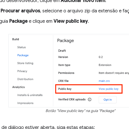
 do desenvolvedor, clique em
Adicionar novo item
.
m
Procurar arquivos
, selecione o arquivo zip da extensão e fa
guia
Package
e clique em
View public key
.
Botão "View public key" na guia "Package"
de diálogo estiver aberta, siga estas etapas: