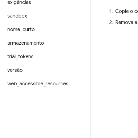
exigências
Copie o c
sandbox
Remova as 
nome
_
curto
armazenamento
trial
_
tokens
versão
web
_
accessible
_
resources