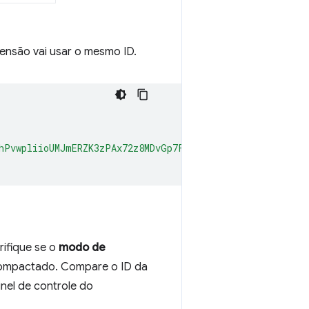
tensão vai usar o mesmo ID.
hPvwpliioUMJmERZK3zPAx72z8MDvGp7Fx7ZlzuZpL4yyp4zXBI+MUh
erifique se o
modo de
scompactado. Compare o ID da
nel de controle do