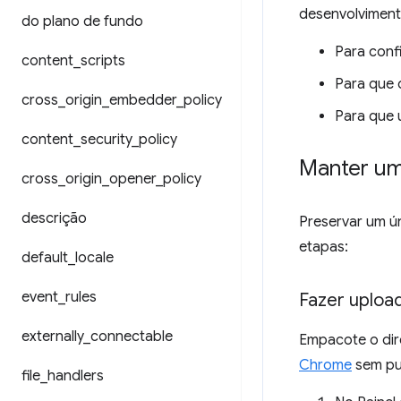
desenvolviment
do plano de fundo
Para conf
content
_
scripts
Para que 
cross
_
origin
_
embedder
_
policy
Para que 
content
_
security
_
policy
Manter um
cross
_
origin
_
opener
_
policy
descrição
Preservar um ún
etapas:
default
_
locale
event
_
rules
Fazer uploa
externally
_
connectable
Empacote o dir
Chrome
sem pub
file
_
handlers