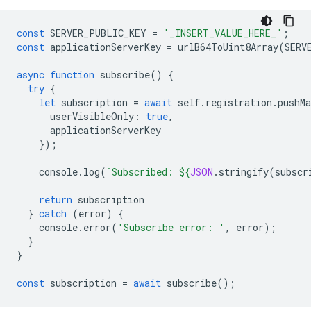
const
SERVER_PUBLIC_KEY
=
'_INSERT_VALUE_HERE_'
;
const
applicationServerKey
=
urlB64ToUint8Array
(
SERV
async
function
subscribe
()
{
try
{
let
subscription
=
await
self
.
registration
.
pushMa
userVisibleOnly
:
true
,
applicationServerKey
});
console
.
log
(
`Subscribed: 
${
JSON
.
stringify
(
subscr
return
subscription
}
catch
(
error
)
{
console
.
error
(
'Subscribe error: '
,
error
);
}
}
const
subscription
=
await
subscribe
();