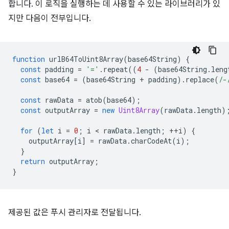
합니다. 이 로직을 실행하는 데 사용할 수 있는 라이브러리가 있
지만 다음이 전부입니다.
function
urlB64ToUint8Array
(
base64String
)
{
const
padding
=
'='
.
repeat
((
4
-
(
base64String
.
leng
const
base64
=
(
base64String
+
padding
).
replace
(
/-
const
rawData
=
atob
(
base64
);
const
outputArray
=
new
Uint8Array
(
rawData
.
length
)
for
(
let
i
=
0
;
i
 < 
rawData
.
length
;
++
i
)
{
outputArray
[
i
]
=
rawData
.
charCodeAt
(
i
);
}
return
outputArray
;
}
제공된 값은 푸시 관리자로 전달됩니다.