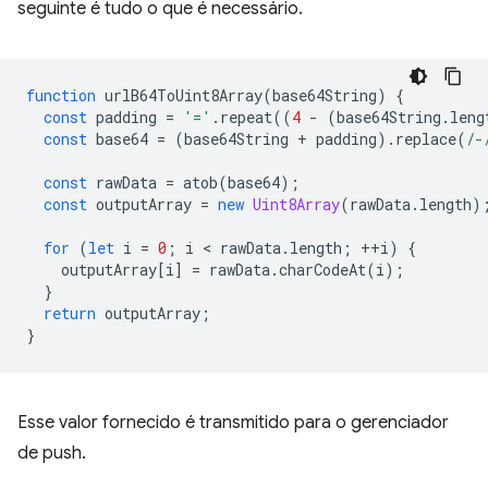
seguinte é tudo o que é necessário.
function
urlB64ToUint8Array
(
base64String
)
{
const
padding
=
'='
.
repeat
((
4
-
(
base64String
.
leng
const
base64
=
(
base64String
+
padding
).
replace
(
/-
const
rawData
=
atob
(
base64
);
const
outputArray
=
new
Uint8Array
(
rawData
.
length
)
for
(
let
i
=
0
;
i
 < 
rawData
.
length
;
++
i
)
{
outputArray
[
i
]
=
rawData
.
charCodeAt
(
i
);
}
return
outputArray
;
}
Esse valor fornecido é transmitido para o gerenciador
de push.