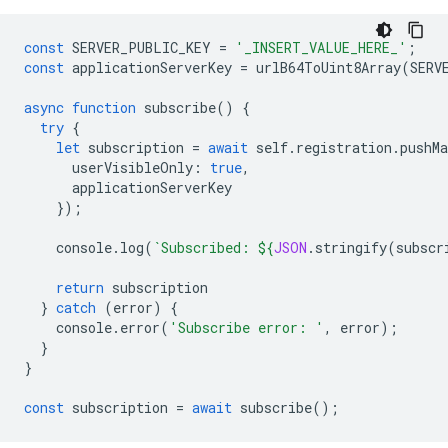
const
SERVER_PUBLIC_KEY
=
'_INSERT_VALUE_HERE_'
;
const
applicationServerKey
=
urlB64ToUint8Array
(
SERV
async
function
subscribe
()
{
try
{
let
subscription
=
await
self
.
registration
.
pushMa
userVisibleOnly
:
true
,
applicationServerKey
});
console
.
log
(
`Subscribed: 
${
JSON
.
stringify
(
subscr
return
subscription
}
catch
(
error
)
{
console
.
error
(
'Subscribe error: '
,
error
);
}
}
const
subscription
=
await
subscribe
();