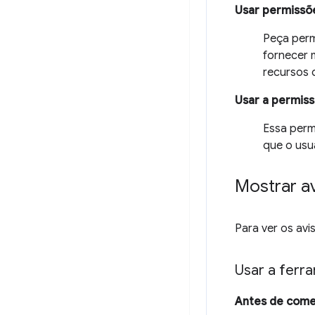
Usar permissõ
Peça perm
fornecer 
recursos 
Usar a permiss
Essa per
que o usu
Mostrar a
Para ver os av
Usar a ferr
Antes de com