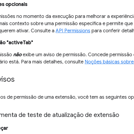
es opcionais
issões no momento da execução para melhorar a experiência
mais contexto sobre uma permissão específica e permite que
querem ativar. Consulte a
API Permissions
para conferir deta
ão "activeTab"
missão
não
exibe um aviso de permissão. Concede permissão d
ário está. Para mais detalhes, consulte
Noções básicas sobre
visos
isos de permissão de uma extensão, você tem as seguintes o
amenta de teste de atualização de extensão
eçar