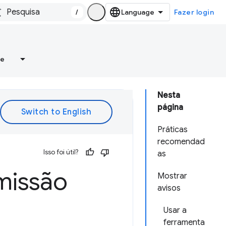
/
Fazer login
re
Nesta
página
Práticas
recomendad
Isso foi útil?
as
rmissão
Mostrar
avisos
Usar a
ferramenta