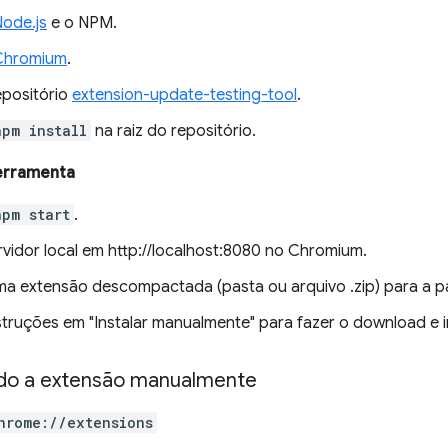
ode.js
e o NPM.
Chromium
.
epositório
extension-update-testing-tool
.
npm install
na raiz do repositório.
erramenta
npm start
.
rvidor local em http://localhost:8080 no Chromium.
ma extensão descompactada (pasta ou arquivo .zip) para a p
nstruções em "Instalar manualmente" para fazer o download e i
o a extensão manualmente
hrome://extensions