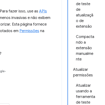
de teste
de
ara fazer isso, use as
APIs
atualizaçã
enos invasivas e não exibem
o de
orizar. Esta página fornece
extensão
anotados em
Permissões
na
Compacta
ndo a
extensão
manualme
nte
Atualizar
permissões
Atualizar
usando a
ferramenta
de teste