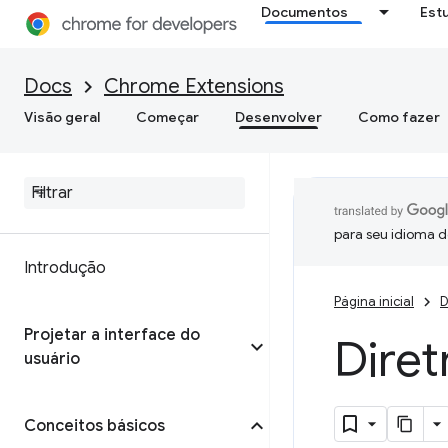
Documentos
Est
Docs
Chrome Extensions
Visão geral
Começar
Desenvolver
Como fazer
para seu idioma d
Introdução
Página inicial
D
Projetar a interface do
Diret
usuário
Conceitos básicos