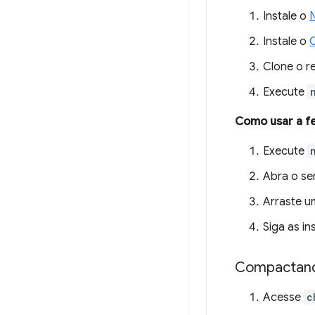
Instale o
N
Instale o
Clone o r
Execute
Como usar a f
Execute
Abra o se
Arraste u
Siga as i
Compactand
Acesse
c