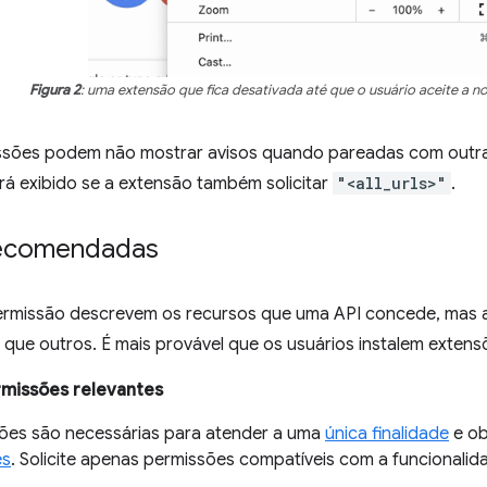
Figura 2
: uma extensão que fica desativada até que o usuário aceite a n
sões podem não mostrar avisos quando pareadas com outras
á exibido se a extensão também solicitar
"<all_urls>"
.
recomendadas
ermissão descrevem os recursos que uma API concede, mas al
que outros. É mais provável que os usuários instalem extensõ
ermissões relevantes
ões são necessárias para atender a uma
única finalidade
e ob
es
. Solicite apenas permissões compatíveis com a funcionalid