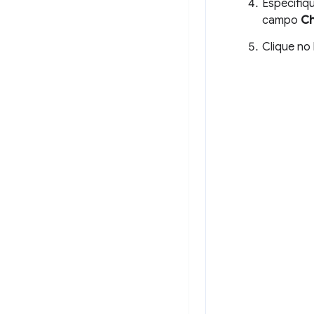
Especifiq
campo
Ch
Clique no