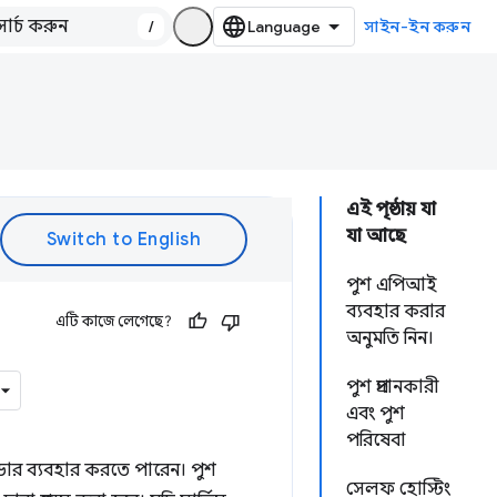
/
সাইন-ইন করুন
এই পৃষ্ঠায় যা
যা আছে
পুশ এপিআই
ব্যবহার করার
এটি কাজে লেগেছে?
অনুমতি নিন।
পুশ প্রদানকারী
এবং পুশ
পরিষেবা
ার ব্যবহার করতে পারেন। পুশ
সেলফ হোস্টিং