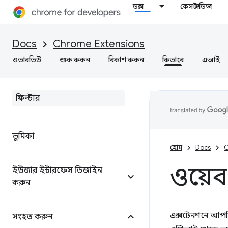
ডক্স
কেস স্টাডিজ
Docs
Chrome Extensions
ওভারভিউ
শুরু করুন
বিকাশ করুন
কিভাবে
এআই
ভূমিকা
হোম
Docs
C
ওয়েব
ইউজার ইন্টারফেস ডিজাইন
করুন
এক্সটেনশনে আপন
সংহত করুন