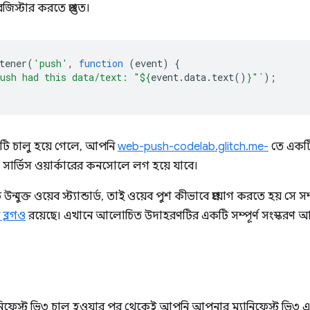
স্টার করতে প্রস্তুত।
tener
(
'push'
,
function
(
event
)
{
ush had this data/text: "
${
event
.
data
.
text
()
}
"`
);
ি চালু হয়ে গেলে, আপনি
web-push-codelab.glitch.me-
তে একটি
ার্ভিস ওয়ার্কারের কনসোলে লগ হয়ে যাবে।
্মুক্ত ওয়েব স্ট্যান্ডার্ড, তাই ওয়েব পুশ কীভাবে প্রয়োগ করতে হয় সে সম্প
 ব্লগও
রয়েছে। এখানে আলোচিত উদাহরণটির একটি সম্পূর্ণ সংস্করণ 
নিফেস্ট ভি৩ চালু হওয়ার পর থেকেই আপনি আপনার ম্যানিফেস্ট ভি৩ এ