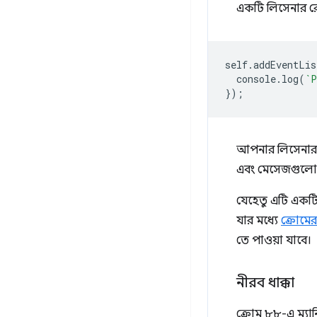
একটি লিসেনার রেজি
self
.
addEventLis
console
.
log
(
`P
});
আপনার লিসেনারট
এবং মেসেজগুলো স
যেহেতু এটি একটি উন
যার মধ্যে
ক্রোমের
তে পাওয়া যাবে।
নীরব ধাক্কা
ক্রোম ৮৮-এ ম্যা