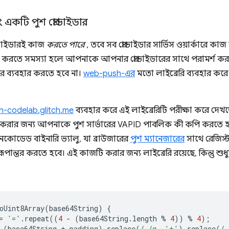
 একটি পুশ প্রোভাইডার
োভাইডারই কাজ
করতে পারে
, তবে সব প্রোভাইডার সার্ভিস ওয়ার্কারে কা
লু করতে সমস্যা হলে আপনাকে আপনার প্রোভাইডারের সাথে পরামর্শ
ার ব্যবহার করতে হবে না।
web-push-এর
মতো লাইব্রেরি ব্যবহার করে
-codelab.glitch.me
ব্যবহার করে এই লাইব্রেরিটি পরীক্ষা করে দেখত
ৈরি করার জন্য আপনাকে পুশ সার্ভারের VAPID পাবলিক কী কপি করত
কোডেড বাইনারি ভ্যালু, যা ব্রাউজারের
পুশ ম্যানেজারের
সাথে রেজিস্
ূপান্তর করতে হবে। এই কাজটি করার জন্য লাইব্রেরি রয়েছে, কিন্তু শুধুম
oUint8Array
(
base64String
)
{
=
'='
.
repeat
((
4
-
(
base64String
.
length
%
4
))
%
4
);
(
base64String
+
padding
).
replace
(
/-/g
,
'+'
).
replace
(
/_