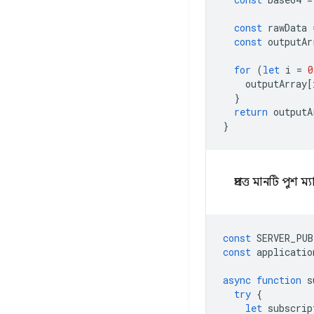
const
rawData
const
outputAr
for
(
let
i
=
0
outputArray
[
}
return
outputA
}
প্রদত্ত মানটি পুশ 
const
SERVER_PUB
const
applicatio
async
function
s
try
{
let
subscrip