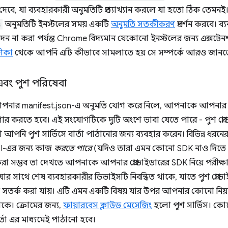
 দেবে, যা ব্যবহারকারী অনুমতিটি প্রত্যাখ্যান করলে যা হতো ঠিক তেমনই
s
অনুমতিটি ইনস্টলের সময় একটি
অনুমতি সতর্কীকরণ
প্রদর্শন করবে। 
 না করা পর্যন্ত Chrome বিদ্যমান যেকোনো ইনস্টলের জন্য এক্সটেনশনট
শিকা
থেকে আপনি এটি কীভাবে সামলাতে হয় সে সম্পর্কে আরও জানত
ী এবং পুশ পরিষেবা
ার manifest.json-এ অনুমতি যোগ করে নিলে, আপনাকে আপনার ব্যা
 করতে হবে। এই সংযোগটিকে দুটি অংশে ভাবা যেতে পারে - পুশ প্রোভাই
পনি পুশ সার্ভিসে বার্তা পাঠানোর জন্য ব্যবহার করেন। বিভিন্ন ধরনে
API-এর জন্য কাজ
করতে পারে
(যদিও তারা এমন কোনো SDK নাও দিতে প
া সম্ভব তা দেখতে আপনাকে আপনার প্রোভাইডারের SDK নিয়ে পরীক্ষা-ন
া যার সাথে শেষ ব্যবহারকারীর ডিভাইসটি নিবন্ধিত থাকে, যাতে পুশ প্
ে সতর্ক করা যায়। এটি এমন একটি বিষয় যার উপর আপনার কোনো নিয়ন্ত্র
কে। ক্রোমের জন্য,
ফায়ারবেস ক্লাউড মেসেজিং
হলো পুশ সার্ভিস। কোন
তা এর মাধ্যমেই পাঠানো হবে।