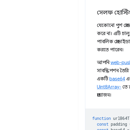
সেলফ হোস্টিং
যেকোনো পুশ প্র
করে না। এটি চা
পাবলিক প্রোভাইড
করতে পারেন।
আপনি
web-push
সাবস্ক্রিপশন ত
একটি
base64
এন
Uint8Array-
তে র
প্রয়োজন।
function
urlB64T
const
padding
const
base64
=