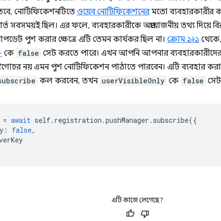
তবে, নোটিফিকেশনটিতে
ওয়েব নোটিফিকেশনের
মতো ব্যবহারকারীর কাছ
্ত সবসময়ই ছিল। এর ফলে, ব্যবহারকারীকে অপ্রয়োজনীয় তথ্য দিয়ে 
আপডেট পুশ করার ক্ষেত্রে এটি তেমন কার্যকর ছিল না।
ক্রোম ১২১
থেকে,
-
কে
false
সেট করতে পারে। এখন আপনি আপনার ব্যবহারকারীদের ক
ষ্টিগোচর নয় এমন পুশ নোটিফিকেশন পাঠাতে পারবেন। এটি ব্যবহার ক
subscribe
কল করবেন, তখন
userVisibleOnly
কে
false
সেট
=
await
self
.
registration
.
pushManager
.
subscribe
({
y
:
false
,
verKey
এটি কাজে লেগেছে?