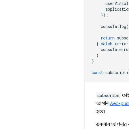
userVisibl
applicatio
});
console
.
log
(
return
subsc
}
catch
(
error
console
.
erro
}
}
const
subscripti
subscribe
ফাং
আপনি
web-push
হবে।
একবার আপনার কা