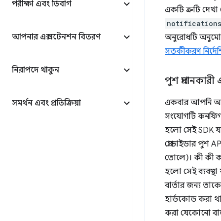
পরীক্ষা এবং ডিবাগ
একটি ত্রুটি দেখা
notification
আপনার এক্সটেনশন বিতরণ
অনুরোধটি অনুমোদন
সতর্কীকরণ নির্দে
নিরাপদে থাকুন
পুশ প্রদানকার
একবার আপনি আপন
সমর্থন এবং প্রতিক্রিয়া
সংযোগটি কনফিগার
হলো সেই SDK যা আ
প্রোভাইডার পুশ 
তোলে)। কী কী কর
হলো সেই ব্যবস্থ
বার্তার জন্য তাক
হার্ডকোড করা থা
করা যেকোনো বার্