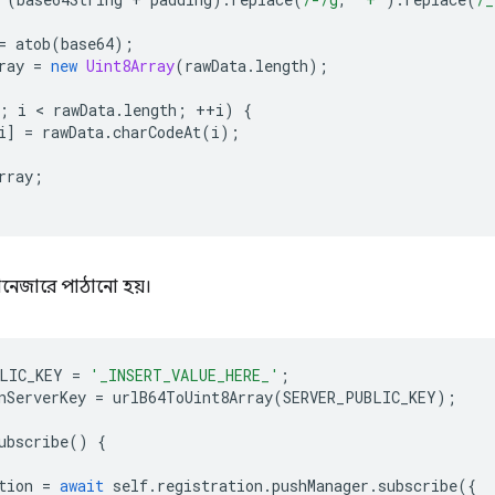
=
atob
(
base64
);
ray
=
new
Uint8Array
(
rawData
.
length
);
;
i
 < 
rawData
.
length
;
++
i
)
{
i
]
=
rawData
.
charCodeAt
(
i
);
rray
;
ম্যানেজারে পাঠানো হয়।
LIC_KEY
=
'_INSERT_VALUE_HERE_'
;
nServerKey
=
urlB64ToUint8Array
(
SERVER_PUBLIC_KEY
);
ubscribe
()
{
tion
=
await
self
.
registration
.
pushManager
.
subscribe
({