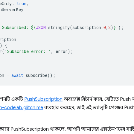
eOnly
:
true
,
nServerKey
`Subscribed: 
${
JSON
.
stringify
(
subscription
,
0
,
2
)
}
`
);
ription
)
{
r
(
'Subscribe error: '
,
error
);
on
=
await
subscribe
();
শনটি একটি
PushSubscription
অবজেক্ট রিটার্ন করে, যেটিতে Push 
-codelab.glitch.me
ব্যবহার করছেন, তাই এই ভ্যালুটি পেজের Pu
ছে PushSubscription থাকলে, আপনি আমাদের এক্সটেনশনের সার্ভিস 