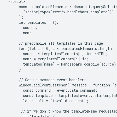
 <script>

      const templatesElements = document.querySelecto
        "script[type='text/x-handlebars-template']"

      );

      let templates = {},

        source,

        name;

      // precompile all templates in this page

      for (let i = 0; i < templatesElements.length; i
        source = templatesElements[i].innerHTML;

        name = templatesElements[i].id;

        templates[name] = Handlebars.compile(source);
      }

      // Set up message event handler:

      window.addEventListener('message', function (ev
        const command = event.data.command;

        const template = templates[event.data.templat
        let result = 'invalid request';

       // if we don't know the templateName requested
        if (template) {
