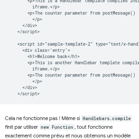
        <p>This is a Handlebar template compiled insi
          iframe.</p>

        <p>The counter parameter from postMessage() 
          </p>

      </div>

    </script>

    <script id="sample-template-2" type="text/x-handl
      <div class='entry'>

        <h1>Welcome back</h1>

        <p>This is another Handlebar template compile
          iframe.</p>

        <p>The counter parameter from postMessage() 
          </p>

      </div>

Cela ne fonctionne pas ! Même si
Handlebars.compile
finit par utiliser
new Function
, tout fonctionne
exactement comme prévu et nous obtenons un modèle