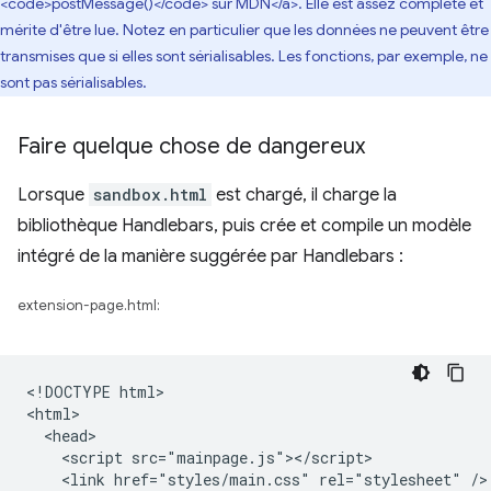
<code>postMessage()</code> sur MDN</a>. Elle est assez complète et
mérite d'être lue. Notez en particulier que les données ne peuvent être
transmises que si elles sont sérialisables. Les fonctions, par exemple, ne
sont pas sérialisables.
Faire quelque chose de dangereux
Lorsque
sandbox.html
est chargé, il charge la
bibliothèque Handlebars, puis crée et compile un modèle
intégré de la manière suggérée par Handlebars :
extension-page.html:
<!DOCTYPE html>

<html>

  <head>

    <script src="mainpage.js"></script>

    <link href="styles/main.css" rel="stylesheet" />
