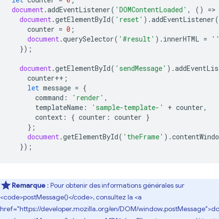
document
.
addEventListener
(
'DOMContentLoaded'
,
()
=
>
document
.
getElementById
(
'reset'
).
addEventListener
(
counter
=
0
;
document
.
querySelector
(
'#result'
).
innerHTML
=
'
});
document
.
getElementById
(
'sendMessage'
).
addEventLis
counter
++
;
let
message
=
{
command
:
'render'
,
templateName
:
'sample-template-'
+
counter
,
context
:
{
counter
:
counter
}
};
document
.
getElementById
(
'theFrame'
).
contentWindo
});
Remarque
: Pour obtenir des informations générales sur
<code>postMessage()</code>, consultez la <a
href="https://developer.mozilla.org/en/DOM/window.postMessage">d