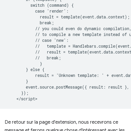
          switch (command) {

            case 'render':

              result = template(event.data.context);

              break;

            // you could even do dynamic compilation,
            // to compile a new template instead of u
            // case 'new':

            //   template = Handlebars.compile(event.
            //   result = template(event.data.context
            //   break;

              }

        } else {

            result = 'Unknown template: ' + event.dat
        }

        event.source.postMessage({ result: result }, 
      });

De retour sur la page d'extension, nous recevrons ce
message et ferons quelque chose d'intéressant avec les