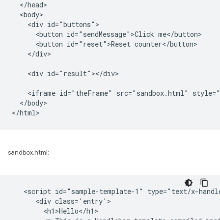
  </head>

  <body>

    <div id="buttons">

      <button id="sendMessage">Click me</button>

      <button id="reset">Reset counter</button>

    </div>

    <div id="result"></div>

    <iframe id="theFrame" src="sandbox.html" style="
  </body>

sandbox.html:
   <script id="sample-template-1" type="text/x-handle
      <div class='entry'>

        <h1>Hello</h1>
