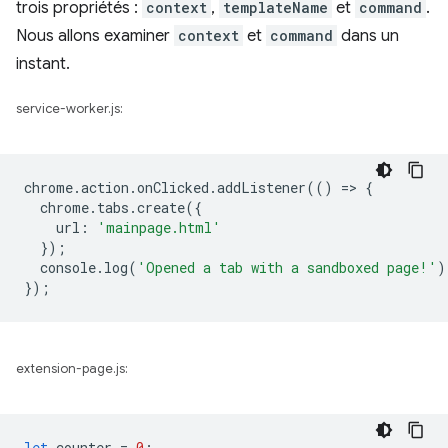
trois propriétés :
context
,
templateName
et
command
.
Nous allons examiner
context
et
command
dans un
instant.
service-worker.js:
chrome
.
action
.
onClicked
.
addListener
(()
=
>
{
chrome
.
tabs
.
create
({
url
:
'mainpage.html'
});
console
.
log
(
'Opened a tab with a sandboxed page!'
)
});
extension-page.js:
let
counter
=
0
;