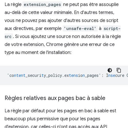
La règle
extension_pages
ne peut pas être assouplie
au-delà de cette valeur minimale. En d'autres termes,
vous ne pouvez pas ajouter d'autres sources de script
aux directives, par exemple
'unsafe-eval'
à
script-
src
. Si vous ajoutez une source non autorisée à la règle
de votre extension, Chrome génère une erreur de ce
type au moment de l'installation:
'co
ntent
_securi
t
y_policy.ex
tens
io
n
_pages'
:
I
nse
cure
Règles relatives aux pages bac à sable
La règle par défaut pour les pages en bac à sable est
beaucoup plus permissive que pour les pages
d'extension, car celles-ci n'ont pas accès aux API