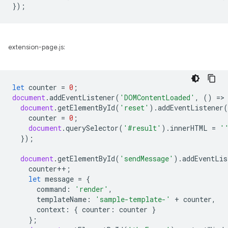
});
extension-page.js:
let
counter
=
0
;
document
.
addEventListener
(
'DOMContentLoaded'
,
()
=
>
document
.
getElementById
(
'reset'
).
addEventListener
(
counter
=
0
;
document
.
querySelector
(
'#result'
).
innerHTML
=
'
});
document
.
getElementById
(
'sendMessage'
).
addEventLis
counter
++
;
let
message
=
{
command
:
'render'
,
templateName
:
'sample-template-'
+
counter
,
context
:
{
counter
:
counter
}
};