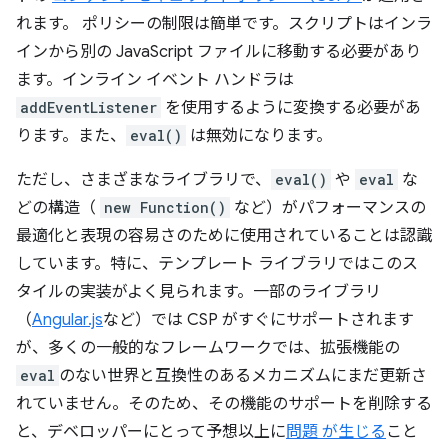
れます。 ポリシーの制限は簡単です。スクリプトはインラ
インから別の JavaScript ファイルに移動する必要があり
ます。インライン イベント ハンドラは
addEventListener
を使用するように変換する必要があ
ります。また、
eval()
は無効になります。
ただし、さまざまなライブラリで、
eval()
や
eval
な
どの構造（
new Function()
など）がパフォーマンスの
最適化と表現の容易さのために使用されていることは認識
しています。特に、テンプレート ライブラリではこのス
タイルの実装がよく見られます。一部のライブラリ
（
Angular.js
など）では CSP がすぐにサポートされます
が、多くの一般的なフレームワークでは、拡張機能の
eval
のない世界と互換性のあるメカニズムにまだ更新さ
れていません。そのため、その機能のサポートを削除する
と、デベロッパーにとって予想以上に
問題 が生じる
こと