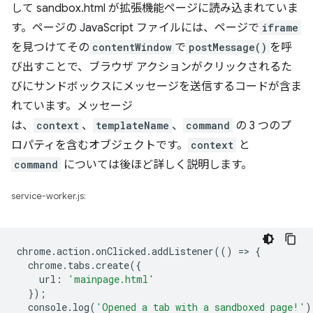
して sandbox.html が拡張機能ページに読み込まれていま
す。ページの JavaScript ファイルには、ページで
iframe
を見つけてその
contentWindow
で
postMessage()
を呼
び出すことで、ブラウザ アクションがクリックされるた
びにサンドボックスにメッセージを送信するコードが含ま
れています。メッセージ
は、
context
、
templateName
、
command
の 3 つのプ
ロパティを含むオブジェクトです。
context
と
command
については後ほど詳しく説明します。
service-worker.js:
chrome
.
action
.
onClicked
.
addListener
(()
=
>
{
chrome
.
tabs
.
create
({
url
:
'mainpage.html'
});
console
.
log
(
'Opened a tab with a sandboxed page!'
)