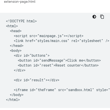
extension-page.html:
<!DOCTYPE html>

<html>

  <head>

    <script src="mainpage.js"></script>

    <link href="styles/main.css" rel="stylesheet" />

  </head>

  <body>

    <div id="buttons">

      <button id="sendMessage">Click me</button>

      <button id="reset">Reset counter</button>

    </div>

    <div id="result"></div>

    <iframe id="theFrame" src="sandbox.html" style="
  </body>
