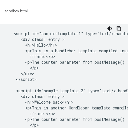
sandbox.html:
   <script id="sample-template-1" type="text/x-handle
      <div class='entry'>

        <h1>Hello</h1>

        <p>This is a Handlebar template compiled insi
          iframe.</p>

        <p>The counter parameter from postMessage() 
          </p>

      </div>

    </script>

    <script id="sample-template-2" type="text/x-handl
      <div class='entry'>

        <h1>Welcome back</h1>

        <p>This is another Handlebar template compile
          iframe.</p>

        <p>The counter parameter from postMessage() 
          </p>
