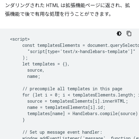
ンダリングされた HTML は拡張機能ページに返され、拡
張機能で後で有用な処理を行うことができます。
 <script>

      const templatesElements = document.querySelecto
        "script[type='text/x-handlebars-template']"

      );

      let templates = {},

        source,

        name;

      // precompile all templates in this page

      for (let i = 0; i < templatesElements.length; i
        source = templatesElements[i].innerHTML;

        name = templatesElements[i].id;

        templates[name] = Handlebars.compile(source);
      }

      // Set up message event handler:

      window.addEventListener('message', function (ev