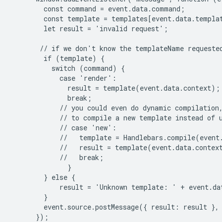
        const command = event.data.command;

        const template = templates[event.data.templat
        let result = 'invalid request';

       // if we don't know the templateName requested
        if (template) {

          switch (command) {

            case 'render':

              result = template(event.data.context);

              break;

            // you could even do dynamic compilation,
            // to compile a new template instead of u
            // case 'new':

            //   template = Handlebars.compile(event.
            //   result = template(event.data.context
            //   break;

              }

        } else {

            result = 'Unknown template: ' + event.dat
        }

        event.source.postMessage({ result: result }, 
      });
