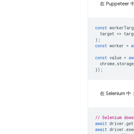
在 Puppeteer
const
workerTarg
target
=
>
targ
);
const
worker
=
a
const
value
=
aw
chrome
.
storage
});
在 Selenium 中
// Selenium does
await
driver
.
get
await
driver
.
exe