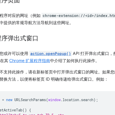
程序页面
程序对应的网址（例如
chrome-extension://<id>/index.ht
中提供的常规导航方法导航到这些网址。
程序弹出式窗口
您或许可以使用
action.openPopup()
API 打开弹出式窗口
r 在其
Chrome 扩展程序指南
中介绍了如何执行此操作。
不支持此操作，请在新标签页中打开弹出式窗口的网址。如果您
替换方法，以便将标签页 ID 明确传递给弹出式窗口。例如：
=
new
URLSearchParams
(
window
.
location
.
search
);
etActiveTab
()
{