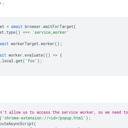
 中：
et
=
await
browser
.
waitForTarget
(
et
.
type
()
===
'service_worker'
wait
workerTarget
.
worker
();
ait
worker
.
evaluate
(()
=
>
{
.
local
.
get
(
'foo'
);
：
n't allow us to access the service worker, so we need to
(
'chrome-extension://<id>/popup.html'
);
cuteAsyncScript
(