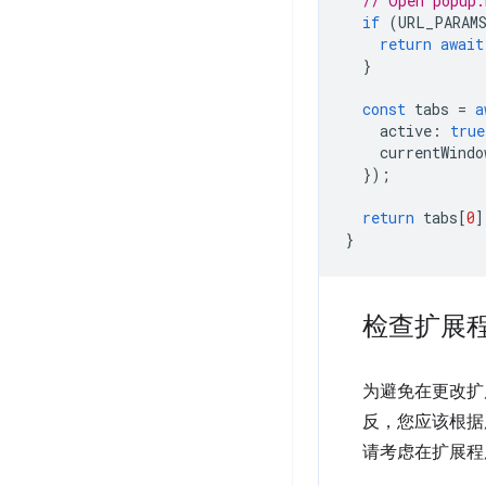
// Open popup.
if
(
URL_PARAM
return
await
}
const
tabs
=
a
active
:
true
currentWindo
});
return
tabs
[
0
]
}
检查扩展
为避免在更改扩
反，您应该根据
请考虑在扩展程