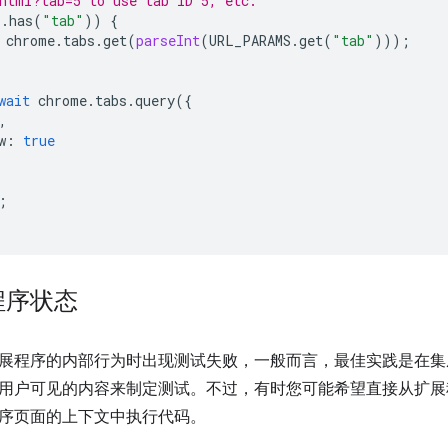
html?tab=5 to use tab ID 5, etc.
S
.
has
(
"tab"
))
{
chrome
.
tabs
.
get
(
parseInt
(
URL_PARAMS
.
get
(
"tab"
)));
wait
chrome
.
tabs
.
query
({
,
w
:
true
;
程序状态
展程序的内部行为时出现测试失败，一般而言，最佳实践是在集
用户可见的内容来制定测试。不过，有时您可能希望直接从扩展
序页面的上下文中执行代码。