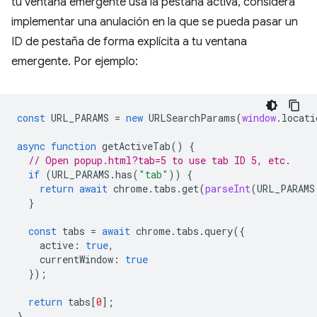
tu ventana emergente usa la pestaña activa, considera
implementar una anulación en la que se pueda pasar un
ID de pestaña de forma explícita a tu ventana
emergente. Por ejemplo:
const
URL_PARAMS
=
new
URLSearchParams
(
window
.
locati
async
function
getActiveTab
()
{
// Open popup.html?tab=5 to use tab ID 5, etc.
if
(
URL_PARAMS
.
has
(
"tab"
))
{
return
await
chrome
.
tabs
.
get
(
parseInt
(
URL_PARAMS
}
const
tabs
=
await
chrome
.
tabs
.
query
({
active
:
true
,
currentWindow
:
true
});
return
tabs
[
0
];
}