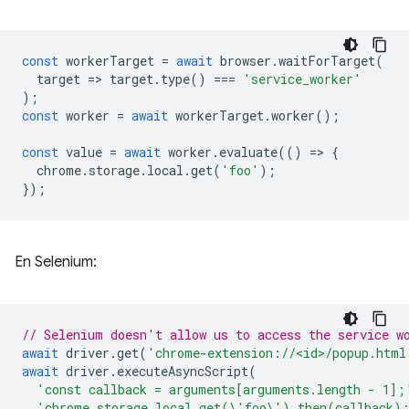
const
workerTarget
=
await
browser
.
waitForTarget
(
target
=
>
target
.
type
()
===
'service_worker'
);
const
worker
=
await
workerTarget
.
worker
();
const
value
=
await
worker
.
evaluate
(()
=
>
{
chrome
.
storage
.
local
.
get
(
'foo'
);
});
En Selenium:
// Selenium doesn't allow us to access the service w
await
driver
.
get
(
'chrome-extension://<id>/popup.html
await
driver
.
executeAsyncScript
(
'const callback = arguments[arguments.length - 1];
'chrome.storage.local.get(\'foo\').then(callback)