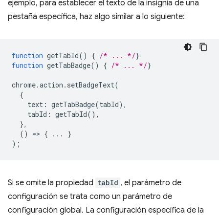
ejemplo, para establecer el texto de la insignia de una
pestaña específica, haz algo similar a lo siguiente:
function
getTabId
()
{
/* ... */
}
function
getTabBadge
()
{
/* ... */
}
chrome
.
action
.
setBadgeText
(
{
text
:
getTabBadge
(
tabId
),
tabId
:
getTabId
(),
},
()
=
>
{
...
}
);
Si se omite la propiedad
tabId
, el parámetro de
configuración se trata como un parámetro de
configuración global. La configuración específica de la