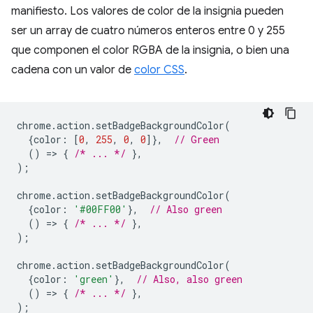
manifiesto. Los valores de color de la insignia pueden
ser un array de cuatro números enteros entre 0 y 255
que componen el color RGBA de la insignia, o bien una
cadena con un valor de
color CSS
.
chrome
.
action
.
setBadgeBackgroundColor
(
{
color
:
[
0
,
255
,
0
,
0
]},
// Green
()
=
>
{
/* ... */
},
);
chrome
.
action
.
setBadgeBackgroundColor
(
{
color
:
'#00FF00'
},
// Also green
()
=
>
{
/* ... */
},
);
chrome
.
action
.
setBadgeBackgroundColor
(
{
color
:
'green'
},
// Also, also green
()
=
>
{
/* ... */
},
);