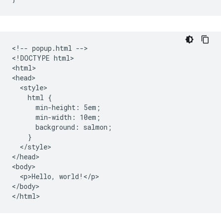
<!-- popup.html -->

<!DOCTYPE html>

<html>

<head>

  <style>

    html {

      min-height: 5em;

      min-width: 10em;

      background: salmon;

    }

  </style>

</head>

<body>

  <p>Hello, world!</p>

</body>
