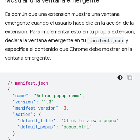
Mostrar una ventana emergente
Es común que una extensión muestre una ventana
emergente cuando el usuario hace clic en la acción de la
extensión. Para implementar esto en tu propia extensión,
declara la ventana emergente en tu
manifest.json
y
especifica el contenido que Chrome debe mostrar en la
ventana emergente.
// manifest.json
{
"name"
:
"Action popup demo"
,
"version"
:
"1.0"
,
"manifest_version"
:
3
,
"action"
:
{
"default_title"
:
"Click to view a popup"
,
"default_popup"
:
"popup.html"
}
}