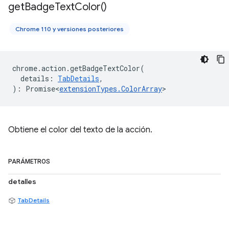
get
Badge
Text
Color(
)
Chrome 110 y versiones posteriores
chrome
.
action
.
getBadgeTextColor
(
details
:
TabDetails
,
)
:
Promise<
extensionTypes
.
ColorArray
>
Obtiene el color del texto de la acción.
PARÁMETROS
detalles
TabDetails