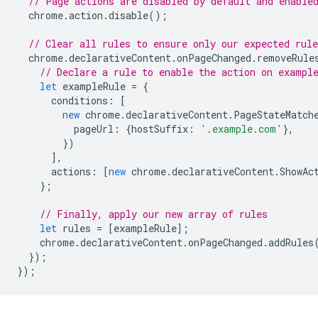
// Page actions are disabled by default and enable
chrome
.
action
.
disable
();
// Clear all rules to ensure only our expected rule
chrome
.
declarativeContent
.
onPageChanged
.
removeRule
// Declare a rule to enable the action on exampl
let
exampleRule
=
{
conditions
:
[
new
chrome
.
declarativeContent
.
PageStateMatch
pageUrl
:
{
hostSuffix
:
'.example.com'
},
})
],
actions
:
[
new
chrome
.
declarativeContent
.
ShowAc
};
// Finally, apply our new array of rules
let
rules
=
[
exampleRule
];
chrome
.
declarativeContent
.
onPageChanged
.
addRules
});
});