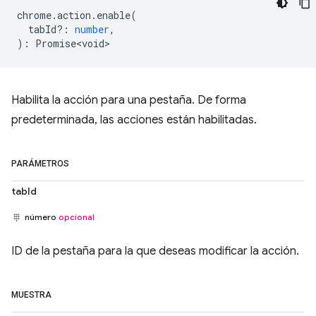
chrome
.
action
.
enable
(
tabId?
:
number
,
)
:
Promise<void>
Habilita la acción para una pestaña. De forma
predeterminada, las acciones están habilitadas.
PARÁMETROS
tabId
número
opcional
ID de la pestaña para la que deseas modificar la acción.
MUESTRA