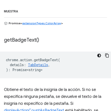
MUESTRA
Promise<
extensionTypes.ColorArray
>
get
Badge
Text(
)
chrome
.
action
.
getBadgeText
(
details
:
TabDetails
,
)
:
Promise<string>
Obtiene el texto de la insignia de la acción. Si no se
especifica ninguna pestaña, se devuelve el texto de la
insignia no específico de la pestaña. Si
displayActionCountAsBadgeText
está habilitado, se