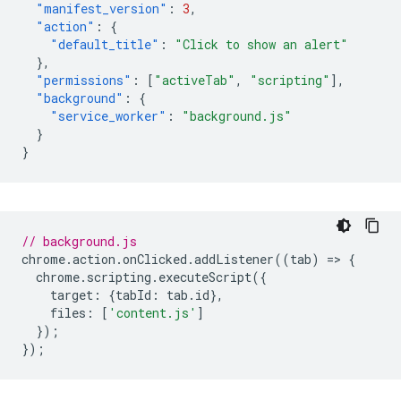
"manifest_version"
:
3
,
"action"
:
{
"default_title"
:
"Click to show an alert"
},
"permissions"
:
[
"activeTab"
,
"scripting"
],
"background"
:
{
"service_worker"
:
"background.js"
}
}
// background.js
chrome
.
action
.
onClicked
.
addListener
((
tab
)
=
>
{
chrome
.
scripting
.
executeScript
({
target
:
{
tabId
:
tab
.
id
},
files
:
[
'content.js'
]
});
});