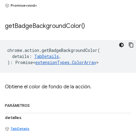
Promise<void>
get
Badge
Background
Color(
)
chrome
.
action
.
getBadgeBackgroundColor
(
details
:
TabDetails
,
)
:
Promise<
extensionTypes
.
ColorArray
>
Obtiene el color de fondo de la acción.
PARÁMETROS
detalles
TabDetails