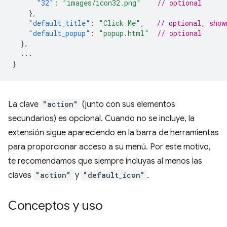
"32"
:
"images/icon32.png"
// optional
},
"default_title"
:
"Click Me"
,
// optional, show
"default_popup"
:
"popup.html"
// optional
},
...
}
La clave
"action"
(junto con sus elementos
secundarios) es opcional. Cuando no se incluye, la
extensión sigue apareciendo en la barra de herramientas
para proporcionar acceso a su menú. Por este motivo,
te recomendamos que siempre incluyas al menos las
claves
"action"
y
"default_icon"
.
Conceptos y uso