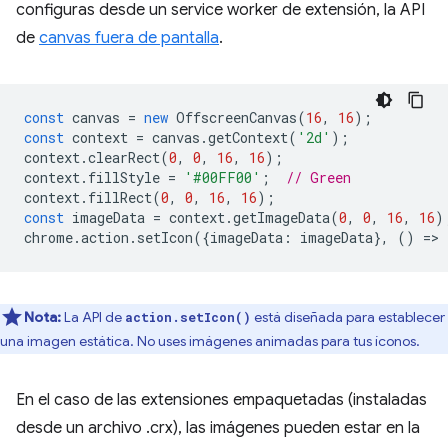
configuras desde un service worker de extensión, la API
de
canvas fuera de pantalla
.
const
canvas
=
new
OffscreenCanvas
(
16
,
16
);
const
context
=
canvas
.
getContext
(
'2d'
);
context
.
clearRect
(
0
,
0
,
16
,
16
);
context
.
fillStyle
=
'#00FF00'
;
// Green
context
.
fillRect
(
0
,
0
,
16
,
16
);
const
imageData
=
context
.
getImageData
(
0
,
0
,
16
,
16
)
chrome
.
action
.
setIcon
({
imageData
:
imageData
},
()
=
>
Nota:
La API de
está diseñada para establecer
action.setIcon()
una imagen estática. No uses imágenes animadas para tus íconos.
En el caso de las extensiones empaquetadas (instaladas
desde un archivo .crx), las imágenes pueden estar en la