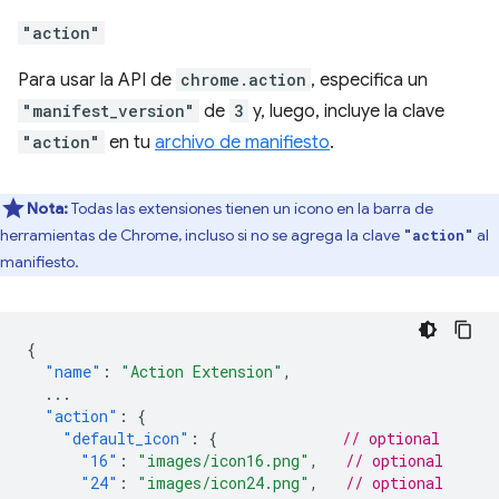
"action"
Para usar la API de
chrome.action
, especifica un
"manifest_version"
de
3
y, luego, incluye la clave
"action"
en tu
archivo de manifiesto
.
Nota:
Todas las extensiones tienen un ícono en la barra de
herramientas de Chrome, incluso si no se agrega la clave
al
"action"
manifiesto.
{
"name"
:
"Action Extension"
,
...
"action"
:
{
"default_icon"
:
{
// optional
"16"
:
"images/icon16.png"
,
// optional
"24"
:
"images/icon24.png"
,
// optional