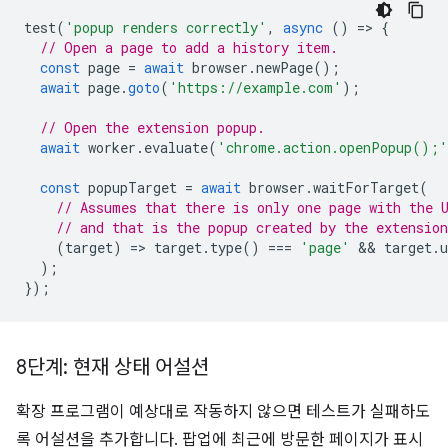
test
(
'popup renders correctly'
,
async
()
=
>
{
// Open a page to add a history item.
const
page
=
await
browser
.
newPage
();
await
page
.
goto
(
'https://example.com'
);
// Open the extension popup.
await
worker
.
evaluate
(
'chrome.action.openPopup();'
const
popupTarget
=
await
browser
.
waitForTarget
(
// Assumes that there is only one page with the 
// and that is the popup created by the extension
(
target
)
=
>
target
.
type
()
===
'page'
 && 
target
.
u
);
});
8단계: 현재 상태 어설션
확장 프로그램이 예상대로 작동하지 않으면 테스트가 실패하도
록 어설션을 추가합니다. 팝업에 최근에 방문한 페이지가 표시