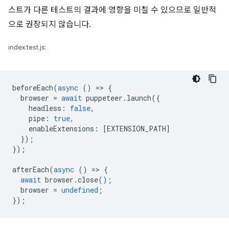
스트가 다른 테스트의 결과에 영향을 미칠 수 있으므로 일반적
으로 권장되지 않습니다.
index.test.js:
beforeEach
(
async
()
=
>
{
browser
=
await
puppeteer
.
launch
({
headless
:
false
,
pipe
:
true
,
enableExtensions
:
[
EXTENSION_PATH
]
});
});
afterEach
(
async
()
=
>
{
await
browser
.
close
();
browser
=
undefined
;
});