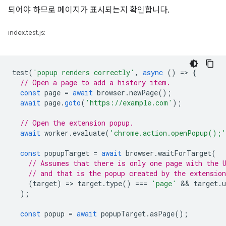
되어야 하므로 페이지가 표시되는지 확인합니다.
index.test.js:
test
(
'popup renders correctly'
,
async
()
=
>
{
// Open a page to add a history item.
const
page
=
await
browser
.
newPage
();
await
page
.
goto
(
'https://example.com'
);
// Open the extension popup.
await
worker
.
evaluate
(
'chrome.action.openPopup();'
const
popupTarget
=
await
browser
.
waitForTarget
(
// Assumes that there is only one page with the 
// and that is the popup created by the extension
(
target
)
=
>
target
.
type
()
===
'page'
 && 
target
.
u
);
const
popup
=
await
popupTarget
.
asPage
();