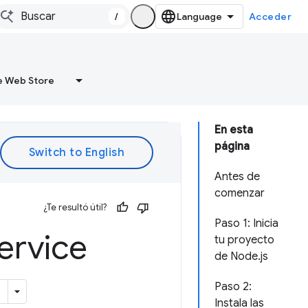
/
Acceder
 Web Store
En esta
página
Antes de
comenzar
¿Te resultó útil?
Paso 1: Inicia
service
tu proyecto
de Node.js
Paso 2:
Instala las