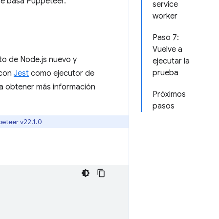
 se basa Puppeteer.
service
worker
Paso 7:
Vuelve a
cto de Node.js nuevo y
ejecutar la
prueba
 con
Jest
como ejecutor de
a obtener más información
Próximos
pasos
peteer v22.1.0