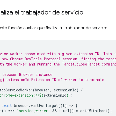
naliza el trabajador de servicio
nte función auxiliar que finaliza tu trabajador de servicio:
vice worker associated with a given extension ID. This i
 new Chrome DevTools Protocol session, finding the targ
th the worker and running the Target.closeTarget comman
 browser Browser instance
g} extensionId Extension ID of worker to terminate
topServiceWorker
(
browser
,
extensionId
)
{
chrome-extension://
${
extensionId
}
`
;
await
browser
.
waitForTarget
((
t
)
=
>
{
e
()
===
'service_worker'
 && 
t
.
url
().
startsWith
(
host
);