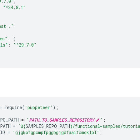
9.7.0"
,
:
"^24.8.1"
est ."
es"
:
{
als"
:
"^29.7.0"
=
require
(
'puppeteer'
);
EPO_PATH
=
'
PATH_TO_SAMPLES_REPOSITORY
'
;
_PATH
=
`
${
SAMPLES_REPO_PATH
}
/functional-samples/tutori
ID
=
'gjgkofgpcmpfpggbgjgdfaaifcmoklbl'
;