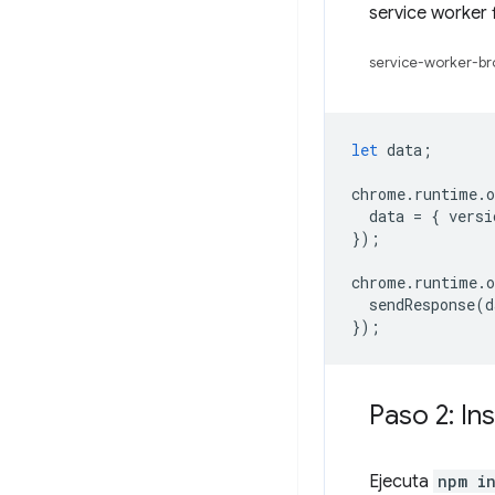
service worker 
service-worker-bro
let
data
;
chrome
.
runtime
.
o
data
=
{
versi
});
chrome
.
runtime
.
o
sendResponse
(
d
});
Paso 2: In
Ejecuta
npm in