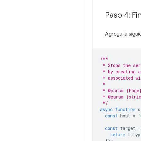
Paso 4: Fi
Agrega la siguie
/**
 * Stops the ser
 * by creating a
 * associated wi
 *
 * @param {Page}
 * @param {strin
 */
async
function
s
const
host
=
`
const
target
=
return
t
.
typ
});