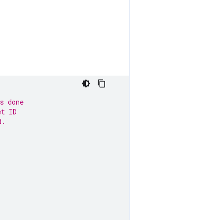
s done
et ID
d.