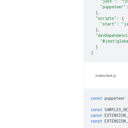
"jest"
:
"^2
"puppeteer"
},
"scripts"
:
{
"start"
:
"j
},
"devDependenci
"@jest/glob
}
}
index.test.js:
const
puppeteer
const
SAMPLES_R
const
EXTENSION
const
EXTENSION_