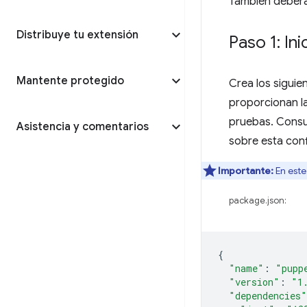
También deberá
Distribuye tu extensión
Paso 1: In
Mantente protegido
Crea los siguie
proporcionan l
pruebas. Cons
Asistencia y comentarios
sobre esta conf
Importante:
En este
package.json:
{
"name"
:
"pupp
"version"
:
"1
"dependencies"