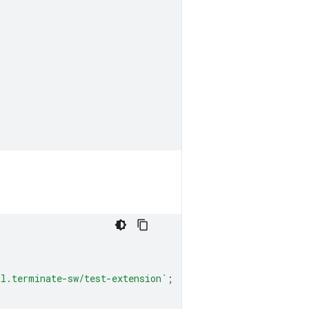
al.terminate-sw/test-extension`
;