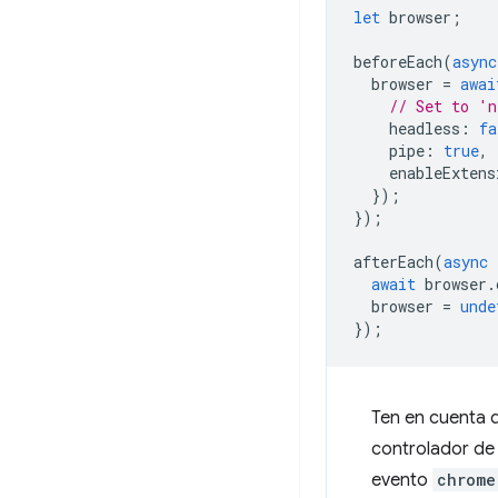
let
browser
;
beforeEach
(
async
browser
=
awai
// Set to 'n
headless
:
fa
pipe
:
true
,
enableExtens
});
});
afterEach
(
async
await
browser
.
browser
=
unde
});
Ten en cuenta 
controlador d
evento
chrome