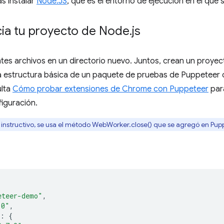
s instalar
Node.JS
, que es el entorno de ejecución en el que
icia tu proyecto de Node
.
js
ntes archivos en un directorio nuevo. Juntos, crean un proye
a estructura básica de un paquete de pruebas de Puppeteer
ulta
Cómo probar extensiones de Chrome con Puppeteer
par
iguración.
 instructivo, se usa el método WebWorker.close() que se agregó en Pup
eteer-demo"
,
.0"
,
:
{