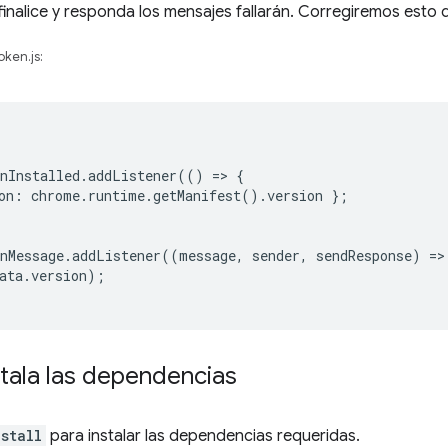
finalice y responda los mensajes fallarán. Corregiremos esto 
ken.js:
nInstalled
.
addListener
(()
=
>
{
on
:
chrome
.
runtime
.
getManifest
().
version
};
nMessage
.
addListener
((
message
,
sender
,
sendResponse
)
=
>
ata
.
version
);
stala las dependencias
stall
para instalar las dependencias requeridas.