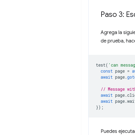
Paso 3: Es
Agrega la sigui
de prueba, hace
test
(
'can messa
const
page
=
a
await
page
.
got
// Message wit
await
page
.
cli
await
page
.
wai
});
Puedes ejecuta