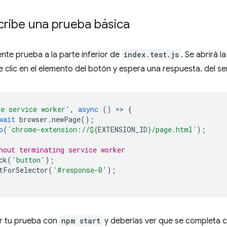
cribe una prueba básica
ente prueba a la parte inferior de
index.test.js
. Se abrirá 
 clic en el elemento del botón y espera una respuesta. del se
ge service worker'
,
async
()
=
>
{
wait
browser
.
newPage
();
o
(
`chrome-extension://
${
EXTENSION_ID
}
/page.html`
);
hout terminating service worker
ck
(
'button'
);
tForSelector
(
'#response-0'
);
r tu prueba con
npm start
y deberías ver que se completa 