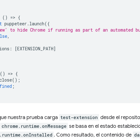
()
=
>
{
t
puppeteer
.
launch
({
ew' to hide Chrome if running as part of an automated b
lse
,
ions
:
[
EXTENSION_PATH
]
()
=
>
{
close
();
fined
;
que nuestra prueba carga
test-extension
desde el reposito
e
chrome.runtime.onMessage
se basa en el estado establecid
.runtime.onInstalled
. Como resultado, el contenido de
da