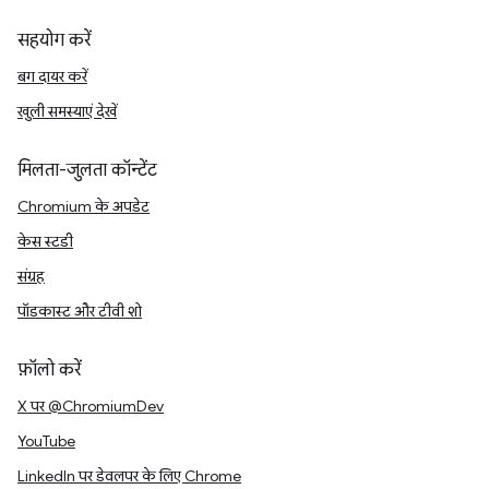
सहयोग करें
बग दायर करें
खुली समस्याएं देखें
मिलता-जुलता कॉन्टेंट
Chromium के अपडेट
केस स्टडी
संग्रह
पॉडकास्ट और टीवी शो
फ़ॉलो करें
X पर @ChromiumDev
YouTube
LinkedIn पर डेवलपर के लिए Chrome