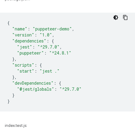
{
"name"
:
"puppeteer-demo"
,
"version"
:
"1.0"
,
"dependencies"
:
{
"jest"
:
"^29.7.0"
,
"puppeteer"
:
"^24.8.1"
},
"scripts"
:
{
"start"
:
"jest ."
},
"devDependencies"
:
{
"@jest/globals"
:
"^29.7.0"
}
}
index.test.js: