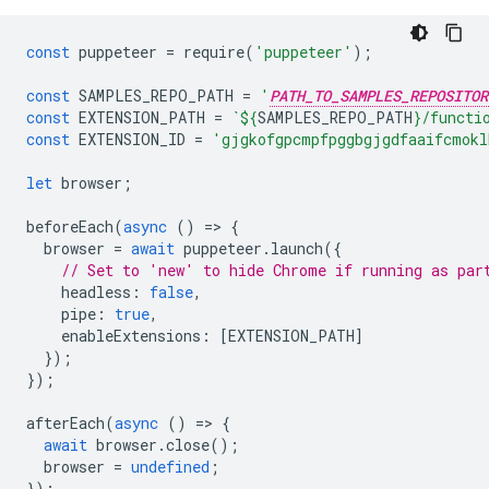
const
puppeteer
=
require
(
'puppeteer'
);
const
SAMPLES_REPO_PATH
=
'
PATH_TO_SAMPLES_REPOSITOR
const
EXTENSION_PATH
=
`
${
SAMPLES_REPO_PATH
}
/functi
const
EXTENSION_ID
=
'gjgkofgpcmpfpggbgjgdfaaifcmokl
let
browser
;
beforeEach
(
async
()
=
>
{
browser
=
await
puppeteer
.
launch
({
// Set to 'new' to hide Chrome if running as par
headless
:
false
,
pipe
:
true
,
enableExtensions
:
[
EXTENSION_PATH
]
});
});
afterEach
(
async
()
=
>
{
await
browser
.
close
();
browser
=
undefined
;
});