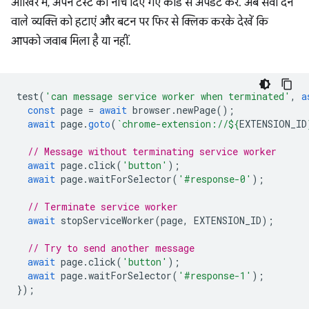
आखिर में, अपने टेस्ट को नीचे दिए गए कोड से अपडेट करें. अब सेवा देने
वाले व्यक्ति को हटाएं और बटन पर फिर से क्लिक करके देखें कि
आपको जवाब मिला है या नहीं.
test
(
'can message service worker when terminated'
,
a
const
page
=
await
browser
.
newPage
();
await
page
.
goto
(
`chrome-extension://
${
EXTENSION_ID
// Message without terminating service worker
await
page
.
click
(
'button'
);
await
page
.
waitForSelector
(
'#response-0'
);
// Terminate service worker
await
stopServiceWorker
(
page
,
EXTENSION_ID
);
// Try to send another message
await
page
.
click
(
'button'
);
await
page
.
waitForSelector
(
'#response-1'
);
});