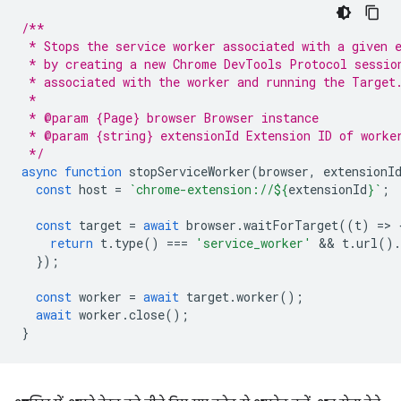
/**
 * Stops the service worker associated with a given 
 * by creating a new Chrome DevTools Protocol sessio
 * associated with the worker and running the Target
 *
 * @param {Page} browser Browser instance
 * @param {string} extensionId Extension ID of worke
 */
async
function
stopServiceWorker
(
browser
,
extensionI
const
host
=
`chrome-extension://
${
extensionId
}
`
;
const
target
=
await
browser
.
waitForTarget
((
t
)
=
>
return
t
.
type
()
===
'service_worker'
 && 
t
.
url
().
});
const
worker
=
await
target
.
worker
();
await
worker
.
close
();
}