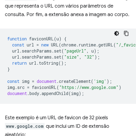
que representa o URL com vários parâmetros de
consulta. Por fim, a extensão anexa a imagem ao corpo.
function
faviconURL
(
u
)
{
const
url
=
new
URL
(
chrome
.
runtime
.
getURL
(
"/_favic
url
.
searchParams
.
set
(
"pageUrl"
,
u
);
url
.
searchParams
.
set
(
"size"
,
"32"
);
return
url
.
toString
();
}
const
img
=
document
.
createElement
(
'img'
);
img
.
src
=
faviconURL
(
"https://www.google.com"
)
document
.
body
.
appendChild
(
img
);
Este exemplo é um URL de favicon de 32 pixels
www.google.com
que inclui um ID de extensão
aleatório: