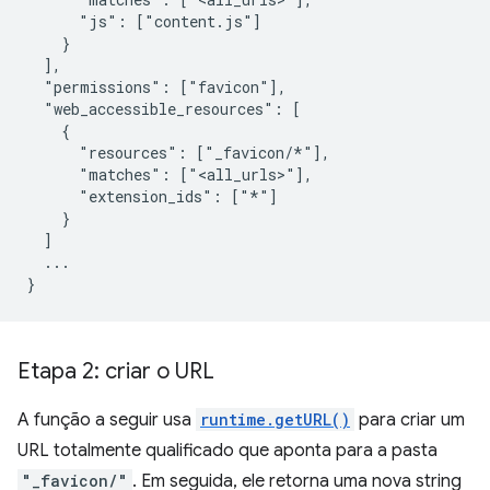
      "js": ["content.js"]

    }

  ],

  "permissions": ["favicon"],

  "web_accessible_resources": [

    {

      "resources": ["_favicon/*"],

      "matches": ["<all_urls>"],

      "extension_ids": ["*"]

    }

  ]

  ...

Etapa 2: criar o URL
A função a seguir usa
runtime.getURL()
para criar um
URL totalmente qualificado que aponta para a pasta
"_favicon/"
. Em seguida, ele retorna uma nova string