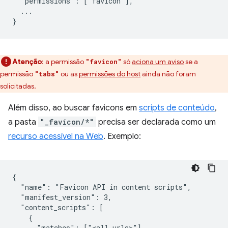
  "permissions": ["favicon"],

  ...

Atenção
: a permissão
só
aciona um aviso
se a
"favicon"
permissão
ou as
permissões do host
ainda não foram
"tabs"
solicitadas.
Além disso, ao buscar favicons em
scripts de conteúdo
,
a pasta
"_favicon/*"
precisa ser declarada como um
recurso acessível na Web
. Exemplo:
{

  "name": "Favicon API in content scripts",

  "manifest_version": 3,

  "content_scripts": [

    {

      "matches": ["<all_urls>"],
