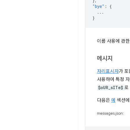
},
"bye"
:
{
...
}
이름 사용에 관한
메시지
자리표시자
가 포
사용하여 특정 자리
$oUR_sITe$
로
다음은
예
섹션에서
messages.json: