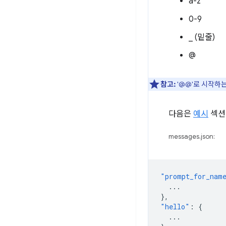
a-z
0-9
_ (밑줄)
@
참고:
'@@'로 시작하
다음은
예시
섹션
messages.json:
"prompt_for_nam
...
},
"hello"
:
{
...