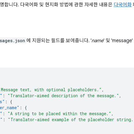
명합니다. 다국어화 및 현지화 방법에 관한 자세한 내용은
다국어화
sages.json
에 지원되는 필드를 보여줍니다. '
name
' 및 'messa
"Message text, with optional placeholders."
,
"
:
"Translator-aimed description of the message."
,
s"
:
{
er_name"
:
{
"
:
"A string to be placed within the message."
,
e"
:
"Translator-aimed example of the placeholder string.