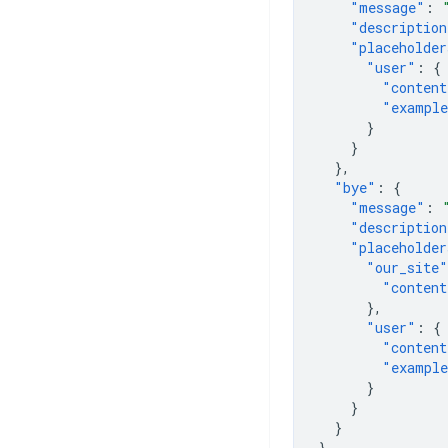
"message"
:
"description
"placeholder
"user"
:
{
"content
"exampl
}
}
},
"bye"
:
{
"message"
:
"description
"placeholder
"our_site"
"content
},
"user"
:
{
"content
"exampl
}
}
}
}