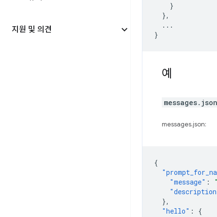
}
},
...
지원 및 의견
}
예
messages.jso
messages.json:
{
"prompt_for_n
"message"
:
"description
},
"hello"
:
{