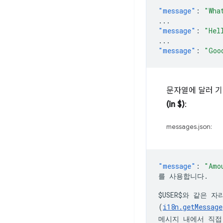
"message"
:
"Wha
...
"message"
:
"Hel
...
"message"
:
"Goo
문자열에 달러 기
(in $)
:
messages.json:
"message"
:
$USER$
와 같은 자
(
i18n.getMessage
메시지 내에서 직접