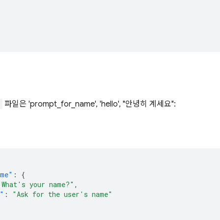
n
파일은 'prompt_for_name', 'hello', "안녕히 계세요":
ame"
:
{
"What's your name?"
,
"
:
"Ask for the user's name"