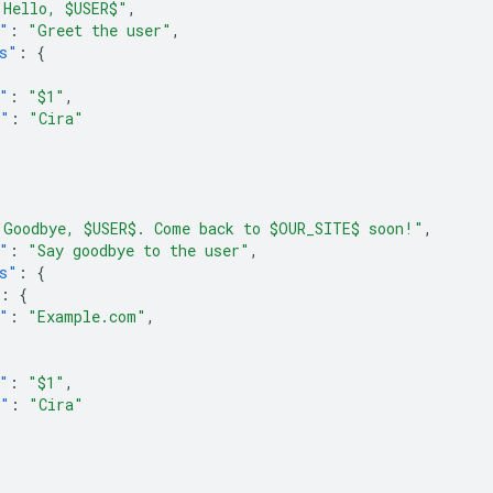
"Hello, $USER$"
,
"
:
"Greet the user"
,
s"
:
{
"
:
"$1"
,
e"
:
"Cira"
"Goodbye, $USER$. Come back to $OUR_SITE$ soon!"
,
"
:
"Say goodbye to the user"
,
s"
:
{
:
{
"
:
"Example.com"
,
"
:
"$1"
,
e"
:
"Cira"