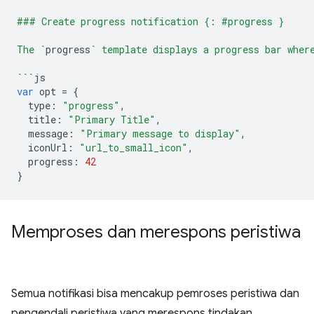
### Create progress notification {: #progress }
The `
progress
` template displays a progress bar wher
```
js
var
opt
=
{
type
:
"progress"
,
title
:
"Primary Title"
,
message
:
"Primary message to display"
,
iconUrl
:
"url_to_small_icon"
,
progress
:
42
}
Memproses dan merespons peristiwa
Semua notifikasi bisa mencakup pemroses peristiwa dan
pengendali peristiwa yang merespons tindakan