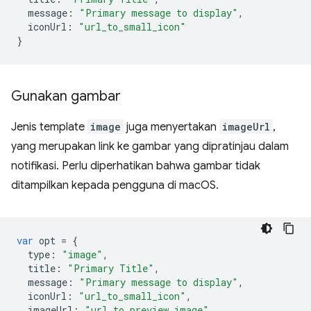
message
:
"Primary message to display"
,
iconUrl
:
"url_to_small_icon"
}
Gunakan gambar
Jenis template
image
juga menyertakan
imageUrl
,
yang merupakan link ke gambar yang dipratinjau dalam
notifikasi. Perlu diperhatikan bahwa gambar tidak
ditampilkan kepada pengguna di macOS.
var
opt
=
{
type
:
"image"
,
title
:
"Primary Title"
,
message
:
"Primary message to display"
,
iconUrl
:
"url_to_small_icon"
,
imageUrl
:
"url_to_preview_image"