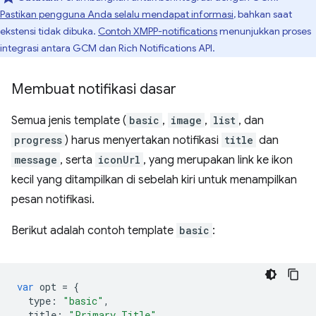
Pastikan pengguna Anda selalu mendapat informasi
, bahkan saat
ekstensi tidak dibuka.
Contoh XMPP-notifications
menunjukkan proses
integrasi antara GCM dan Rich Notifications API.
Membuat notifikasi dasar
Semua jenis template (
basic
,
image
,
list
, dan
progress
) harus menyertakan notifikasi
title
dan
message
, serta
iconUrl
, yang merupakan link ke ikon
kecil yang ditampilkan di sebelah kiri untuk menampilkan
pesan notifikasi.
Berikut adalah contoh template
basic
:
var
opt
=
{
type
:
"basic"
,
title
:
"Primary Title"
,