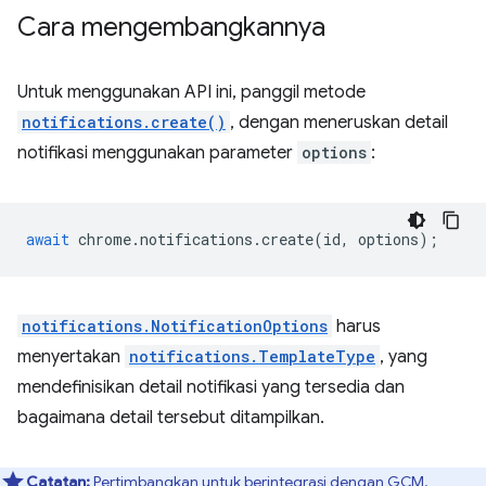
Cara mengembangkannya
Untuk menggunakan API ini, panggil metode
notifications.create()
, dengan meneruskan detail
notifikasi menggunakan parameter
options
:
await
chrome
.
notifications
.
create
(
id
,
options
);
notifications.NotificationOptions
harus
menyertakan
notifications.TemplateType
, yang
mendefinisikan detail notifikasi yang tersedia dan
bagaimana detail tersebut ditampilkan.
Catatan:
Pertimbangkan untuk berintegrasi dengan GCM.