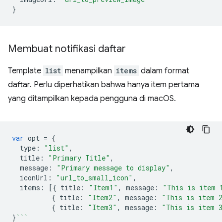
}
Membuat notifikasi daftar
Template
list
menampilkan
items
dalam format
daftar. Perlu diperhatikan bahwa hanya item pertama
yang ditampilkan kepada pengguna di macOS.
var
opt
=
{
type
:
"list"
,
title
:
"Primary Title"
,
message
:
"Primary message to display"
,
iconUrl
:
"url_to_small_icon"
,
items
:
[{
title
:
"Item1"
,
message
:
"This is item 
{
title
:
"Item2"
,
message
:
"This is item 
{
title
:
"Item3"
,
message
:
"This is item 
}
```