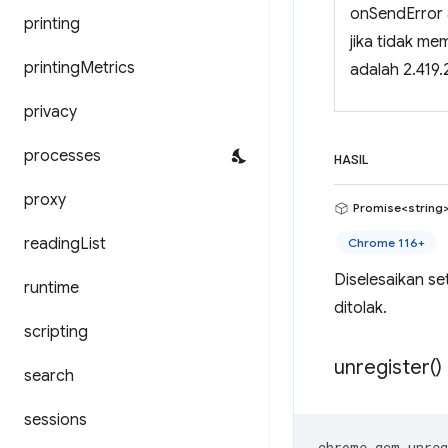
onSendError 
printing
jika tidak me
printing
Metrics
adalah 2.419.2
privacy
processes
HASIL
proxy
Promise<string
reading
List
Chrome 116+
Diselesaikan se
runtime
ditolak.
scripting
unregister(
)
search
sessions
chrome
.
gcm
.
unreg