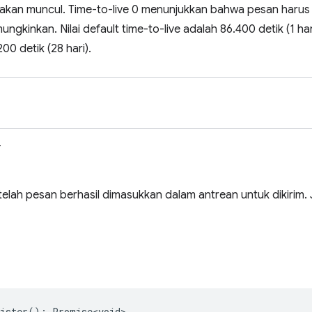
akan muncul. Time-to-live 0 menunjukkan bahwa pesan harus s
mungkinkan. Nilai default time-to-live adalah 86.400 detik (1 h
00 detik (28 hari).
>
telah pesan berhasil dimasukkan dalam antrean untuk dikirim. J
ister
()
:
Promise<void>