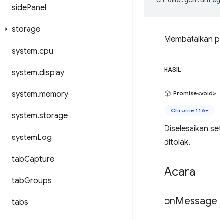
side
Panel
storage
Membatalkan pe
system
.
cpu
HASIL
system
.
display
system
.
memory
Promise<void>
Chrome 116+
system
.
storage
Diselesaikan se
system
Log
ditolak.
tab
Capture
Acara
tab
Groups
on
Message
tabs