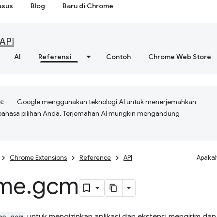
asus
Blog
Baru di Chrome
API
AI
Referensi
Contoh
Chrome Web Store
Google menggunakan teknologi AI untuk menerjemahkan
bahasa pilihan Anda. Terjemahan AI mungkin mengandung
Chrome Extensions
Reference
API
Apakah
me
.
gcm
me.gcm