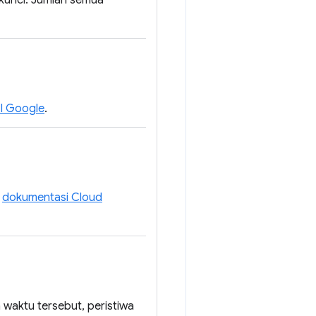
 kunci. Jumlah semua
I Google
.
t
dokumentasi Cloud
a waktu tersebut, peristiwa