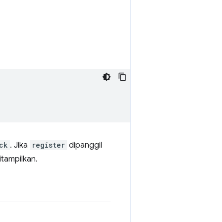
ck
. Jika
register
dipanggil
tampilkan.