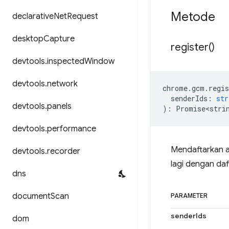
Metode
declarative
Net
Request
desktop
Capture
register(
)
devtools
.
inspected
Window
devtools
.
network
chrome
.
gcm
.
regis
senderIds
:
str
devtools
.
panels
)
:
Promise<stri
devtools
.
performance
Mendaftarkan a
devtools
.
recorder
lagi dengan da
dns
document
Scan
PARAMETER
senderIds
dom