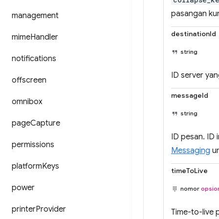
pasangan kunc
management
destinationId
mime
Handler
string
notifications
ID server ya
offscreen
messageId
omnibox
string
page
Capture
ID pesan. ID 
permissions
Messaging
un
platform
Keys
timeToLive
power
nomor
opsio
printer
Provider
Time-to-live 