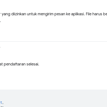
r yang diizinkan untuk mengirim pesan ke aplikasi. File harus b
.
>
at pendaftaran selesai.
(
ct
,