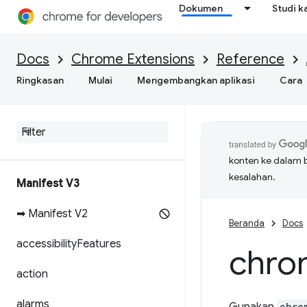
Dokumen
Studi k
Docs
Chrome Extensions
Reference
Ringkasan
Mulai
Mengembangkan aplikasi
Cara
konten ke dalam 
kesalahan.
Manifest V3
➡ Manifest V2
Beranda
Docs
accessibility
Features
chro
action
alarms
chro