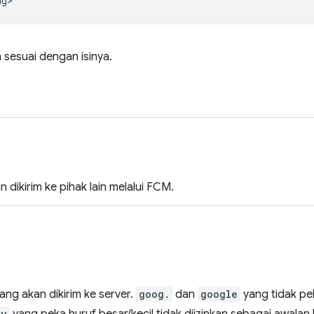
ng>
 sesuai dengan isinya.
 dikirim ke pihak lain melalui FCM.
ng akan dikirim ke server.
goog.
dan
google
yang tidak pek
ey