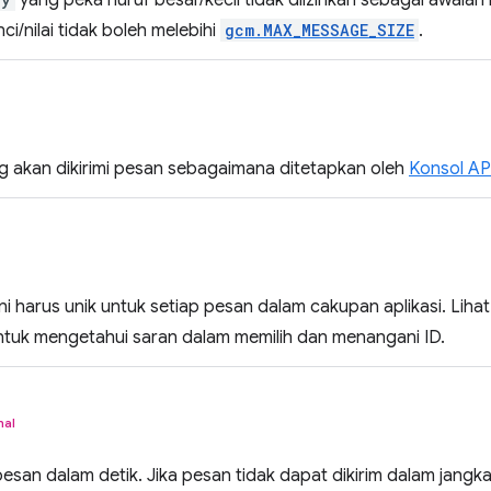
yang peka huruf besar/kecil tidak diizinkan sebagai awalan
i/nilai tidak boleh melebihi
gcm.MAX_MESSAGE_SIZE
.
ng akan dikirimi pesan sebagaimana ditetapkan oleh
Konsol AP
ini harus unik untuk setiap pesan dalam cakupan aplikasi. Liha
tuk mengetahui saran dalam memilih dan menangani ID.
nal
pesan dalam detik. Jika pesan tidak dapat dikirim dalam jangk