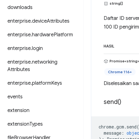
string[]
downloads
Daftar ID serve
enterprise
.
device
Attributes
100 ID pengirim
enterprise
.
hardware
Platform
HASIL
enterprise
.
login
Promise<string
enterprise
.
networking
Attributes
Chrome 116+
enterprise
.
platform
Keys
Diselesaikan sa
events
send(
)
extension
extension
Types
chrome
.
gcm
.
send
message
:
obje
file
Browser
Handler