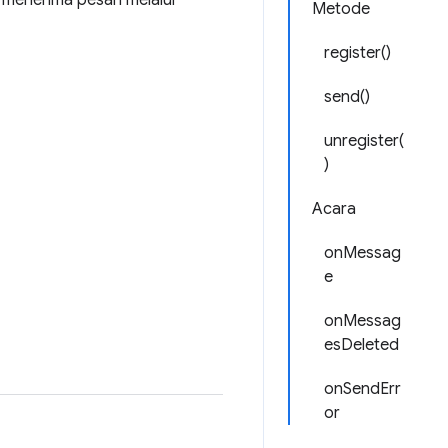
 menerima pesan melalui
Metode
register()
send()
unregister(
)
Acara
onMessag
e
onMessag
esDeleted
onSendErr
or