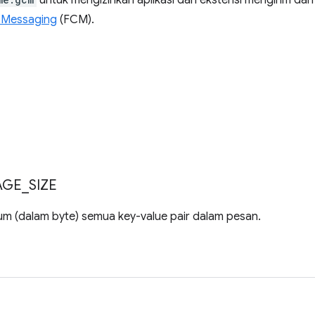
untuk mengizinkan aplikasi dan ekstensi mengirim dan
 Messaging
(FCM).
AGE
_
SIZE
m (dalam byte) semua key-value pair dalam pesan.