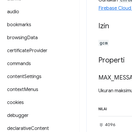
Gunakan
Firebase Cloud
audio
Izin
bookmarks
browsing
Data
gcm
certificate
Provider
Properti
commands
content
Settings
MAX
_
MESS
context
Menus
Ukuran maksimu
cookies
NILAI
debugger
4096
declarative
Content