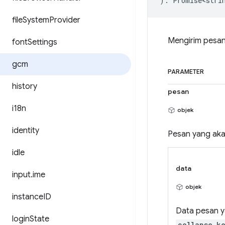
)
:
Promise<stri
file
System
Provider
Mengirim pesan
font
Settings
gcm
PARAMETER
history
pesan
i18n
objek
identity
Pesan yang akan
idle
data
input
.
ime
objek
instance
ID
Data pesan ya
login
State
collapse_k