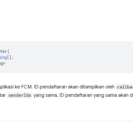
ter
(
ing
[],
ng>
plikasi ke FCM. ID pendaftaran akan ditampilkan oleh
callba
ftar
senderIds
yang sama, ID pendaftaran yang sama akan di