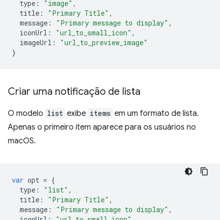
type
:
"image"
,
title
:
"Primary Title"
,
message
:
"Primary message to display"
,
iconUrl
:
"url_to_small_icon"
,
imageUrl
:
"url_to_preview_image"
}
Criar uma notificação de lista
O modelo
list
exibe
items
em um formato de lista.
Apenas o primeiro item aparece para os usuários no
macOS.
var
opt
=
{
type
:
"list"
,
title
:
"Primary Title"
,
message
:
"Primary message to display"
,
iconUrl
:
"url_to_small_icon"
,