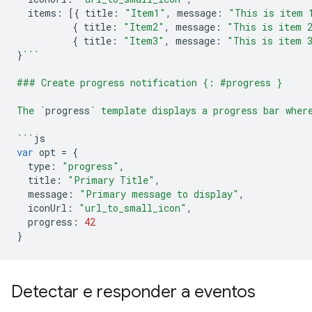
items
:
[{
title
:
"Item1"
,
message
:
"This is item 
{
title
:
"Item2"
,
message
:
"This is item 
{
title
:
"Item3"
,
message
:
"This is item 
}
```
### Create progress notification {: #progress }
The `
progress
` template displays a progress bar wher
```
js
var
opt
=
{
type
:
"progress"
,
title
:
"Primary Title"
,
message
:
"Primary message to display"
,
iconUrl
:
"url_to_small_icon"
,
progress
:
42
}
Detectar e responder a eventos