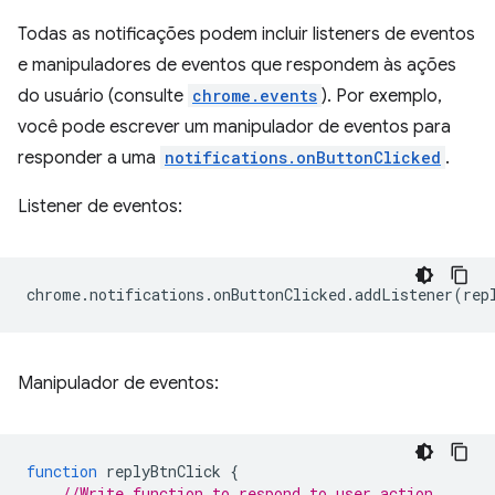
Todas as notificações podem incluir listeners de eventos
e manipuladores de eventos que respondem às ações
do usuário (consulte
chrome.events
). Por exemplo,
você pode escrever um manipulador de eventos para
responder a uma
notifications.onButtonClicked
.
Listener de eventos:
chrome
.
notifications
.
onButtonClicked
.
addListener
(
rep
Manipulador de eventos:
function
replyBtnClick
{
//Write function to respond to user action.