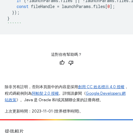
if
(
!
launchParams
.
files
||
!
launchParams
.
files
.
const
fileHandle
=
launchParams
.
files
[
0
];
});
}
``````
這對你有幫助嗎？
除非另有註明，否則本頁面中的內容是採用
創用 CC 姓名標示 4.0 授權
，
程式碼範例則為
阿帕契 2.0 授權
。詳情請參閱《
Google Developers 網
站政策
》。Java 是 Oracle 和/或其關聯企業的註冊商標。
上次更新時間：2023-11-01 (世界標準時間)。
提供相片