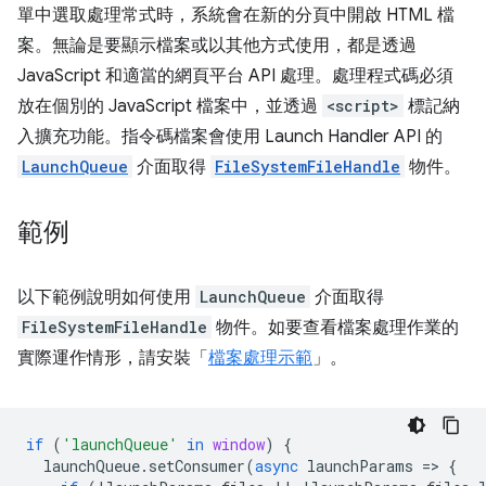
單中選取處理常式時，系統會在新的分頁中開啟 HTML 檔
案。無論是要顯示檔案或以其他方式使用，都是透過
JavaScript 和適當的網頁平台 API 處理。處理程式碼必須
放在個別的 JavaScript 檔案中，並透過
<script>
標記納
入擴充功能。指令碼檔案會使用 Launch Handler API 的
LaunchQueue
介面取得
FileSystemFileHandle
物件。
範例
以下範例說明如何使用
LaunchQueue
介面取得
FileSystemFileHandle
物件。如要查看檔案處理作業的
實際運作情形，請安裝「
檔案處理示範
」。
if
(
'launchQueue'
in
window
)
{
launchQueue
.
setConsumer
(
async
launchParams
=
>
{