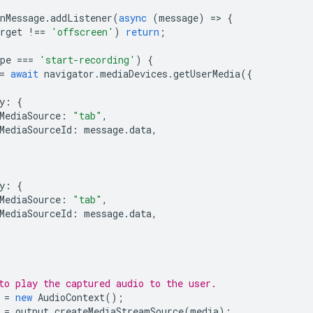
nMessage
.
addListener
(
async
(
message
)
=
>
{
rget
!==
'offscreen'
)
return
;
pe
===
'start-recording'
)
{
=
await
navigator
.
mediaDevices
.
getUserMedia
({
y
:
{
MediaSource
:
"tab"
,
MediaSourceId
:
message
.
data
,
y
:
{
MediaSource
:
"tab"
,
MediaSourceId
:
message
.
data
,
to play the captured audio to the user.
=
new
AudioContext
();
=
output
.
createMediaStreamSource
(
media
);