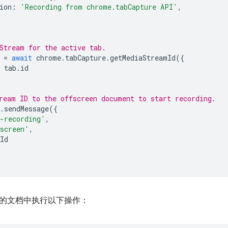
ion
:
'Recording from chrome.tabCapture API'
,
Stream for the active tab.
=
await
chrome
.
tabCapture
.
getMediaStreamId
({
tab
.
id
ream ID to the offscreen document to start recording.
.
sendMessage
({
-recording'
,
screen'
,
Id
的文档中执行以下操作：