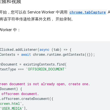
音频和视频
6 开始，您可以在 Service Worker 中调用
chrome.tabCapture
以将该字符串传递给屏幕外文档， 开始录制。
Worker 中：
Clicked
.
addListener
(
async
(
tab
)
=
>
{
Contexts
=
await
chrome
.
runtime
.
getContexts
({});
nDocument
=
existingContexts
.
find
(
ntextType
===
'OFFSCREEN_DOCUMENT'
reen document is not already open, create one.
nDocument
)
{
 offscreen document.
.
offscreen
.
createDocument
({
creen.html'
,
'USER_MEDIA'
],