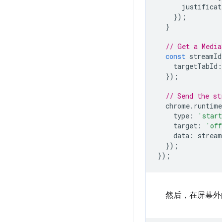
justificat
});
}
// Get a Media
const
streamId
targetTabId
:
});
// Send the st
chrome
.
runtime
type
:
'start
target
:
'off
data
:
stream
});
});
然后，在屏幕外