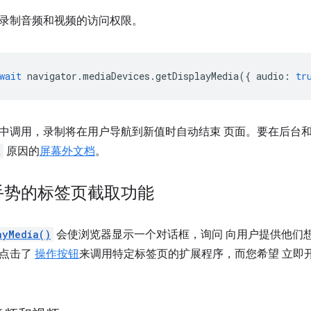
录制音频和视频的访问权限。
wait
navigator
.
mediaDevices
.
getDisplayMedia
({
audio
:
tr
中调用，录制将在用户导航到新值时自动结束 页面。要在后台和
A
原因的
屏幕外文档
。
手势的标签页截取功能
ayMedia()
会使浏览器显示一个对话框，询问 向用户提供他们
是点击了
操作按钮
来调用特定标签页的扩展程序，而您希望 立即