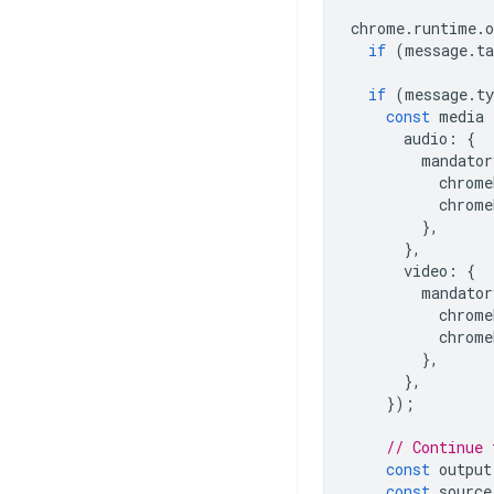
chrome
.
runtime
.
o
if
(
message
.
ta
if
(
message
.
ty
const
media
audio
:
{
mandator
chrome
chrome
},
},
video
:
{
mandator
chrome
chrome
},
},
});
// Continue 
const
output
const
source