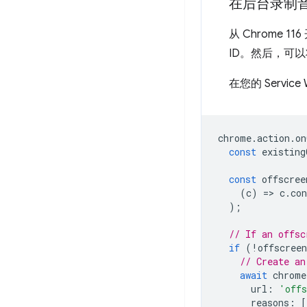
在后台录制
从 Chrome 11
ID。然后，可
在您的 Service 
chrome
.
action
.
on
const
existing
const
offscree
(
c
)
=
>
c
.
co
);
// If an offsc
if
(
!
offscree
// Create an
await
chrome
url
:
'offs
reasons
:
[