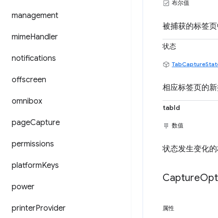
布尔值
management
被捕获的标签页
mime
Handler
状态
notifications
TabCaptureStat
offscreen
相应标签页的新
omnibox
tabId
page
Capture
数值
permissions
状态发生变化的标
platform
Keys
Capture
Opt
power
printer
Provider
属性