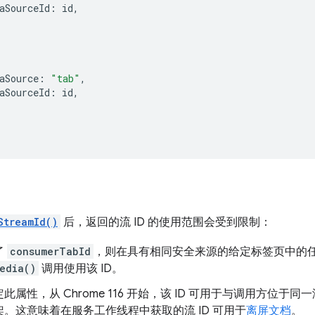
aSourceId
:
id
,
aSource
:
"tab"
,
aSourceId
:
id
,
StreamId()
后，返回的流 ID 的使用范围会受到限制：
了
consumerTabId
，则在具有相同安全来源的给定标签页中的
edia()
调用使用该 ID。
此属性，从 Chrome 116 开始，该 ID 可用于与调用方位
。这意味着在服务工作线程中获取的流 ID 可用于
离屏文档
。