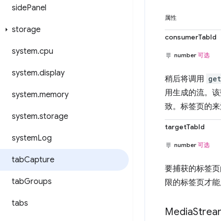
side
Panel
属性
storage
consumerTabId
system
.
cpu
number
可选
system
.
display
稍后将调用
get
用生成的流。该
system
.
memory
致。标签页的来源
system
.
storage
targetTabId
system
Log
number
可选
tab
Capture
要捕获的标签页
tab
Groups
限的标签页才能
tabs
Media
Strea