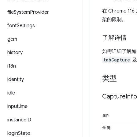
在 Chrome 
file
System
Provider
架的限制。
font
Settings
了解详情
gcm
如需详细了解
history
tabCapture
及
i18n
类型
identity
idle
Capture
Info
input
.
ime
属性
instance
ID
全屏
login
State