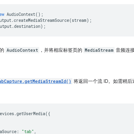
ew
AudioContext
();
utput
.
createMediaStreamSource
(
stream
);
utput
.
destination
);
新的
AudioContext
，并将相应标签页的
MediaStream
音频连
abCapture.getMediaStreamId()
将返回一个流 ID。如需稍后通
evices
.
getUserMedia
({
aSource
:
"tab"
,