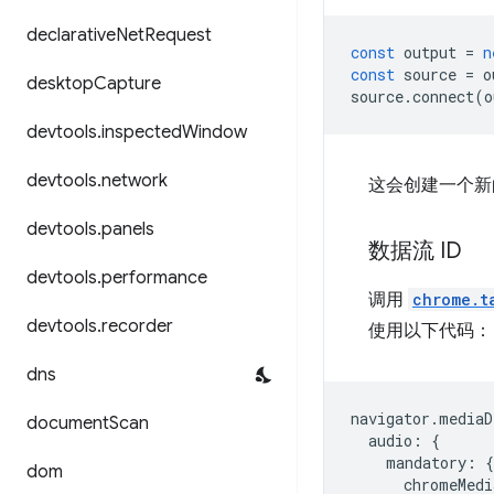
declarative
Net
Request
const
output
=
n
const
source
=
o
desktop
Capture
source
.
connect
(
o
devtools
.
inspected
Window
devtools
.
network
这会创建一个
devtools
.
panels
数据流 ID
devtools
.
performance
调用
chrome.t
devtools
.
recorder
使用以下代码：
dns
navigator
.
mediaD
document
Scan
audio
:
{
mandatory
:
{
dom
chromeMedi