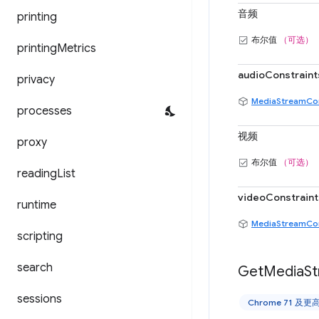
音频
printing
布尔值
（可选）
printing
Metrics
audioConstraint
privacy
MediaStreamCon
processes
视频
proxy
布尔值
（可选）
reading
List
videoConstraint
runtime
MediaStreamCon
scripting
search
Get
Media
S
sessions
Chrome 71 及