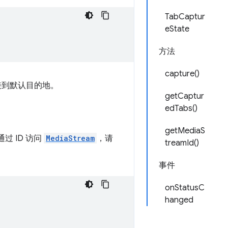
TabCaptur
eState
方法
capture()
接到默认目的地。
getCaptur
edTabs()
getMediaS
过 ID 访问
MediaStream
，请
treamId()
事件
onStatusC
hanged