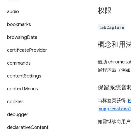
权限
audio
bookmarks
tabCapture
browsing
Data
概念和用
certificate
Provider
借助 chrome
commands
展程序后（例如
content
Settings
保留系统音
context
Menus
当标签页获得
M
cookies
suppressLoca
debugger
如需继续向用户
declarative
Content