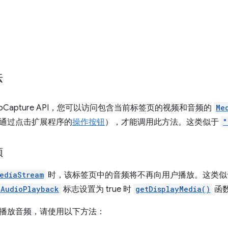
法
.tabCapture API，您可以访问包含当前标签页的视频和音频的
Me
通过点击扩展程序的
操作按钮
），才能调用此方法。这类似于
"
频
ediaStream
时，该标签页中的音频将不再向用户播放。这类似
lAudioPlayback
标志设置为 true 时
getDisplayMedia()
函
播放音频，请使用以下方法：