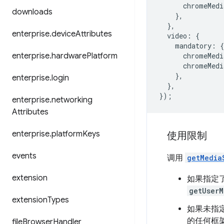
chromeMedi
downloads
},
},
enterprise
.
device
Attributes
video
:
{
mandatory
:
{
enterprise
.
hardware
Platform
chromeMedi
chromeMedi
},
enterprise
.
login
},
});
enterprise
.
networking
Attributes
enterprise
.
platform
Keys
使用限制
events
调用
getMedia
extension
如果指定
getUserM
extension
Types
如果未指定
的任何框架
file
Browser
Handler