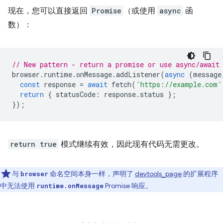
现在，您可以直接返回
Promise
（或使用
async
函
数）：
// New pattern - return a promise or use async/await
browser
.
runtime
.
onMessage
.
addListener
(
async
(
message
const
response
=
await
fetch
(
'https://example.com'
return
{
statusCode
:
response
.
status
};
});
return true
模式继续有效，因此现有代码无需更改。
与
命名空间本身一样，声明了
devtools_page
的扩展程序
browser
中无法使用
Promise 响应。
runtime.onMessage