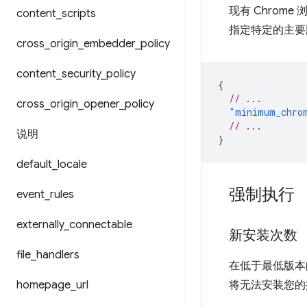
现有 Chrom
content
_
scripts
指定特定的主要
cross
_
origin
_
embedder
_
policy
content
_
security
_
policy
{
// ...
cross
_
origin
_
opener
_
policy
"minimum_chro
// ...
说明
}
default
_
locale
强制执行
event
_
rules
externally
_
connectable
新安装次数
file
_
handlers
在低于最低版本的
homepage
_
url
将无法安装您的